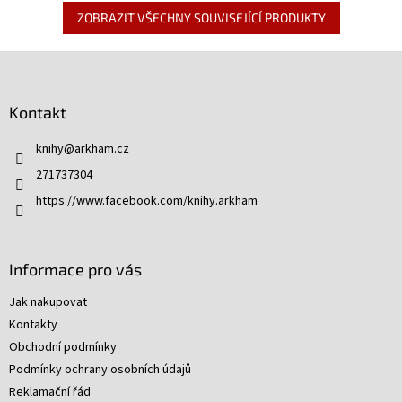
ZOBRAZIT VŠECHNY SOUVISEJÍCÍ PRODUKTY
Z
á
p
Kontakt
a
t
knihy
@
arkham.cz
í
271737304
https://www.facebook.com/knihy.arkham
Informace pro vás
Jak nakupovat
Kontakty
Obchodní podmínky
Podmínky ochrany osobních údajů
Reklamační řád