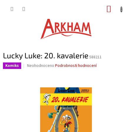
Přejít
NÁKUP
na
obsah
KOŠÍK
Lucky Luke: 20. kavalerie
588211
Průměrné
Neohodnoceno
Podrobnosti hodnocení
Komiks
hodnocení
produktu
je
0,0
z
5
hvězdiček.