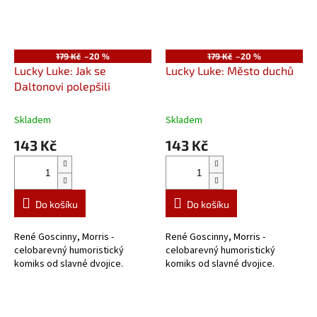
179 Kč
–20 %
179 Kč
–20 %
Lucky Luke: Jak se
Lucky Luke: Město duchů
Daltonovi polepšili
Skladem
Skladem
143 Kč
143 Kč
Do košíku
Do košíku
René Goscinny, Morris -
René Goscinny, Morris -
celobarevný humoristický
celobarevný humoristický
komiks od slavné dvojice.
komiks od slavné dvojice.