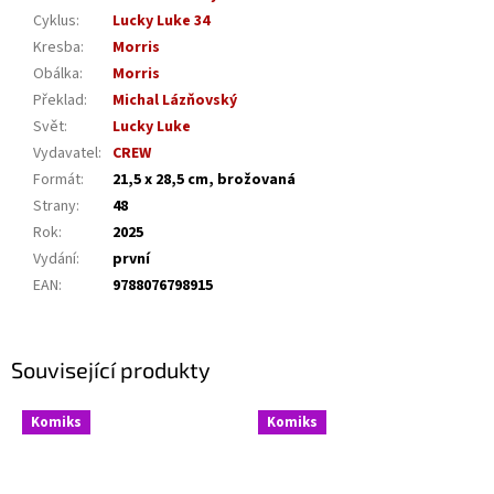
Cyklus
:
Lucky Luke 34
Kresba
:
Morris
Obálka
:
Morris
Překlad
:
Michal Lázňovský
Svět
:
Lucky Luke
Vydavatel
:
CREW
Formát
:
21,5 x 28,5 cm, brožovaná
Strany
:
48
Rok
:
2025
Vydání
:
první
EAN
:
9788076798915
Související produkty
Komiks
Komiks