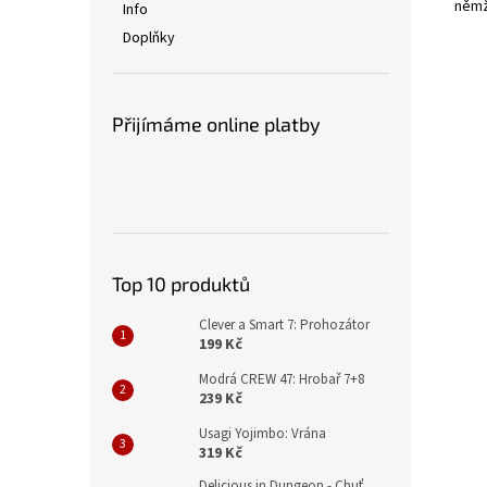
němž
Info
Doplňky
Přijímáme online platby
Top 10 produktů
Clever a Smart 7: Prohozátor
199 Kč
Modrá CREW 47: Hrobař 7+8
239 Kč
Usagi Yojimbo: Vrána
319 Kč
Delicious in Dungeon - Chuť