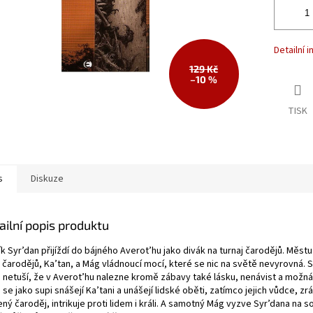
Detailní 
129 Kč
–10 %
TISK
s
Diskuze
ailní popis produktu
k Syr’dan přijíždí do bájného Averot’hu jako divák na turnaj čarodějů. Měst
 čarodějů, Ka’tan, a Mág vládnoucí mocí, které se nic na světě nevyrovná. 
ě netuší, že v Averot’hu nalezne kromě zábavy také lásku, nenávist a možná 
se jako supi snášejí Ka’tani a unášejí lidské oběti, zatímco jejich vůdce, zr
ný čaroděj, intrikuje proti lidem i králi. A samotný Mág vyzve Syr’dana na s