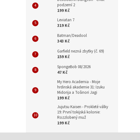
podzemí 2
199 Kč
Leviatan 7
319 Kč
Batman/Deadool
343 Kč
Garfield nezná zbytky (č. 69)
159 Kč
SpongeBob 08/2026
47 Kč
My Hero Academia - Moje
hrdinská akademie 31: Izuku
Midorija a Tošinori Jagi
199 Kč
Jujutsu Kaisen - Prokleté války
19: První tokijská kolonie:
Rozzlobený muž
199 Kč
Z