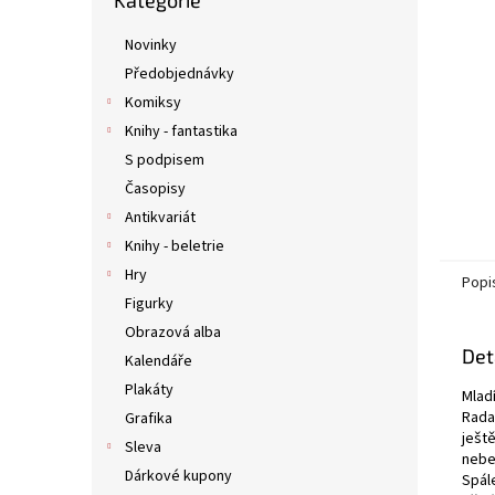
Kategorie
kategorie
n
e
Novinky
l
Předobjednávky
Komiksy
Knihy - fantastika
S podpisem
Časopisy
Antikvariát
Knihy - beletrie
Hry
Popi
Figurky
Obrazová alba
Det
Kalendáře
Plakáty
Mladí
Rada
Grafika
ješt
Sleva
nebe 
Dárkové kupony
Spále