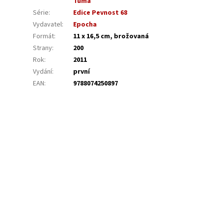
Tůma
Série
:
Edice Pevnost 68
Vydavatel
:
Epocha
Formát
:
11 x 16,5 cm, brožovaná
Strany
:
200
Rok
:
2011
Vydání
:
první
EAN
:
9788074250897