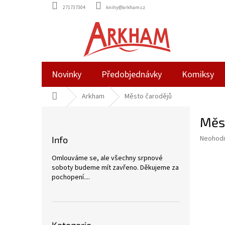
Přejít
271737304
knihy@arkham.cz
na
obsah
Novinky
Předobjednávky
Komiksy
Domů
Arkham
Město čarodějů
P
Měs
o
s
Průměr
Neohod
Info
t
hodnoce
r
produkt
Omlouváme se, ale všechny srpnové
a
je
soboty budeme mít zavřeno. Děkujeme za
0,0
n
pochopení....
z
n
5
í
hvězdič
p
Přeskočit
a