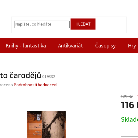
HLEDAT
Knihy - fantastika
Antikvariát
Časopisy
Hry
to čarodějů
019332
né
noceno
Podrobnosti hodnocení
ní
u
129 Kč
–
116 
Měrná
Skla
cena:
ek.