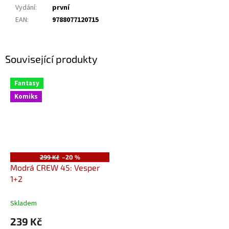
Vydání
:
první
EAN
:
9788077120715
Související produkty
Fantasy
Komiks
299 Kč
–20 %
Modrá CREW 45: Vesper
1+2
Skladem
239 Kč