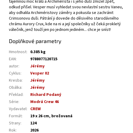
tajemnou moc králů a Archimérista i s jeho duší zmizel zpět,
odkud přišel. Vesper musí vyhledat svou nevlastní sestru Vaneu,
aby odhalila Archiméristovy záměry a pokusila se zachránit
Crimsonovu duši. Pátrání ji dovede do děsivého starodávného
chrámu Aurory Crux, kde na ni a její společníky už čeká prokletý
válečník, jenž touží jen po jednom jediném... chce je sníst!
Doplňkové parametry
Hmotnost
:
0.385 kg
EAN
:
9788077120715
autor
:
Jérémy
Cyklus
:
Vesper 02
Kresba
:
Jérémy
Obálka
:
Jérémy
Překlad
:
Richard Podaný
Série
:
Modrá Crew 46
Vydavatel
:
CREW
Formát
:
19 x 26 cm, brožovaná
Strany
:
124
Rok
:
2026