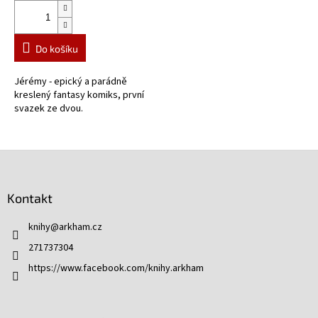
Do košíku
Jérémy - epický a parádně
kreslený fantasy komiks, první
svazek ze dvou.
Z
á
p
Kontakt
a
t
knihy
@
arkham.cz
í
271737304
https://www.facebook.com/knihy.arkham