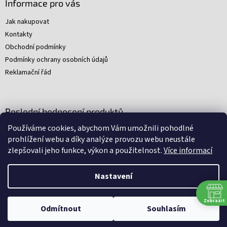
Informace pro vás
Jak nakupovat
Kontakty
Obchodní podmínky
Podmínky ochrany osobních údajů
Reklamační řád
Poslední hodnocení produktů
Používáme cookies, abychom Vám umožnili pohodlné
Young Indiana Jones a poklad na plantáži (A)
prohlížení webu a díky analýze provozu webu neustále
|
zlepšovali jeho funkce, výkon a použitelnost.
Více informací
Hodnocení produktu je 5 z 5 hvězdiček.
Nastavení
Nakódovali
Remedio Digital
|
Zbyněk Svoboda
|
Vytvořil
Shoptet
Zobrazit
Omlouváme se, ale všechny srpnové soboty budeme mít zavřeno.
Odmítnout
Souhlasím
Děkujeme za pochopení.
Copyright 2026
Arkham
. Všechna práva vyhrazena.