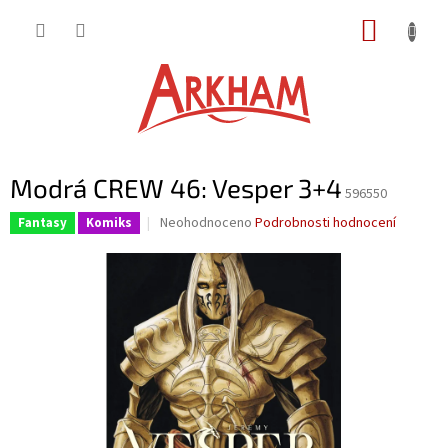
Přejít
NÁKUP
na
obsah
KOŠÍK
Modrá CREW 46: Vesper 3+4
596550
Průměrné
Neohodnoceno
Podrobnosti hodnocení
Fantasy
Komiks
hodnocení
produktu
je
0,0
z
5
hvězdiček.