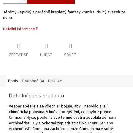
Jérémy - epický a parádně kreslený fantasy komiks, druhý svazek ze
dvou.
Detailní informace
ZEPTAT SE
HLÍDAT
SDÍLET
Popis
Podobné (4)
Diskuze
Detailní popis produktu
Vesper zběsile a ze všech sil bojuje, aby ji neovládla její
chimérická polovina. V hněvu po zjištění, co zbylo z prince
Crimsona Nyxe, podlehla své temné části a povolala démona
Archiméristu. Byla ochotná zaplatit strašlivou cenu, jen aby
Archimérista Crimsona zachránil. Jenže Crimson má v sobě