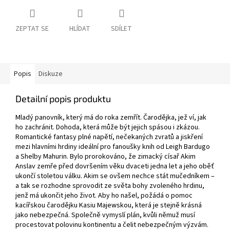
ZEPTAT SE
HLÍDAT
SDÍLET
Popis
Diskuze
Detailní popis produktu
Mladý panovník, který má do roka zemřít. Čarodějka, jež ví, jak
ho zachránit. Dohoda, která může být jejich spásou i zkázou.
Romantické fantasy plné napětí, nečekaných zvratů a jiskření
mezi hlavními hrdiny ideální pro fanoušky knih od Leigh Bardugo
a Shelby Mahurin. Bylo prorokováno, že zimacký císař Akim
Anslav zemře před dovršením věku dvaceti jedna let a jeho oběť
ukončí stoletou válku. Akim se ovšem nechce stát mučedníkem –
a tak se rozhodne sprovodit ze světa bohy zvoleného hrdinu,
jenž má ukončit jeho život. Aby ho našel, požádá o pomoc
kacířskou čarodějku Kasiu Majewskou, která je stejně krásná
jako nebezpečná. Společně vymyslí plán, kvůli němuž musí
procestovat polovinu kontinentu a čelit nebezpečným výzvám.