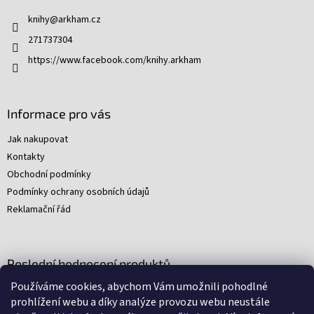
t
knihy
@
arkham.cz
í
271737304
https://www.facebook.com/knihy.arkham
Informace pro vás
Jak nakupovat
Kontakty
Obchodní podmínky
Podmínky ochrany osobních údajů
Reklamační řád
Poslední hodnocení produktů
Používáme cookies, abychom Vám umožnili pohodlné
Young Indiana Jones a poklad na plantáži (A)
prohlížení webu a díky analýze provozu webu neustále
|