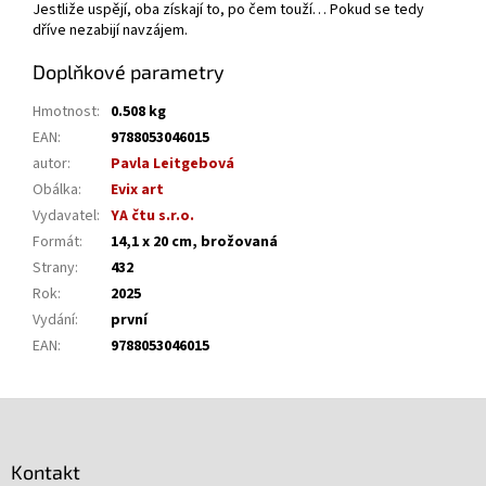
Jestliže uspějí, oba získají to, po čem touží… Pokud se tedy
dříve nezabijí navzájem.
Doplňkové parametry
Hmotnost
:
0.508 kg
EAN
:
9788053046015
autor
:
Pavla Leitgebová
Obálka
:
Evix art
Vydavatel
:
YA čtu s.r.o.
Formát
:
14,1 x 20 cm, brožovaná
Strany
:
432
Rok
:
2025
Vydání
:
první
EAN
:
9788053046015
Z
á
p
Kontakt
a