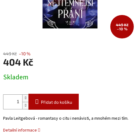
449 Kč
–10 %
449 Kč
–10 %
404 Kč
Měrná
Skladem
cena:
Přidat do košíku
Pavla Leitgebová - romantasy o citu i nenávisti, a mnohém mezi tím.
Detailní informace