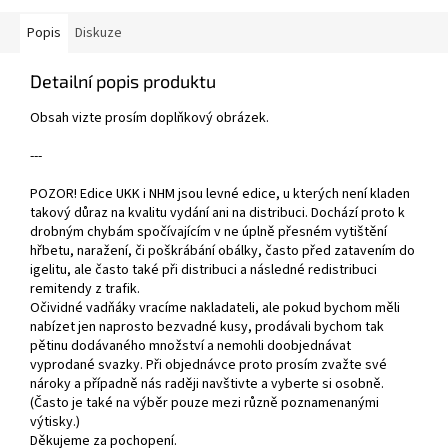
Popis
Diskuze
Detailní popis produktu
Obsah vizte prosím doplňkový obrázek.
---
POZOR! Edice UKK i NHM jsou levné edice, u kterých není kladen
takový důraz na kvalitu vydání ani na distribuci. Dochází proto k
drobným chybám spočívajícím v ne úplně přesném vytištění
hřbetu, naražení, či poškrábání obálky, často před zatavením do
igelitu, ale často také při distribuci a následné redistribuci
remitendy z trafik.
Očividné vadňáky vracíme nakladateli, ale pokud bychom měli
nabízet jen naprosto bezvadné kusy, prodávali bychom tak
pětinu dodávaného množství a nemohli doobjednávat
vyprodané svazky. Při objednávce proto prosím zvažte své
nároky a případně nás raději navštivte a vyberte si osobně.
(Často je také na výběr pouze mezi různě poznamenanými
výtisky.)
Děkujeme za pochopení.