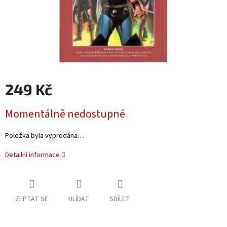
249 Kč
Měrná
Momentálně nedostupné
cena:
Položka byla vyprodána…
Detailní informace
ZEPTAT SE
HLÍDAT
SDÍLET