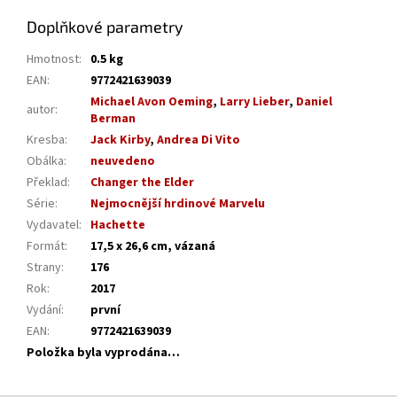
Doplňkové parametry
Hmotnost
:
0.5 kg
EAN
:
9772421639039
Michael Avon Oeming
,
Larry Lieber
,
Daniel
autor
:
Berman
Kresba
:
Jack Kirby
,
Andrea Di Vito
Obálka
:
neuvedeno
Překlad
:
Changer the Elder
Série
:
Nejmocnější hrdinové Marvelu
Vydavatel
:
Hachette
Formát
:
17,5 x 26,6 cm, vázaná
Strany
:
176
Rok
:
2017
Vydání
:
první
EAN
:
9772421639039
Položka byla vyprodána…