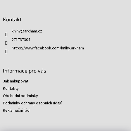
Z
á
p
Kontakt
a
t
knihy
@
arkham.cz
í
271737304
https://www.facebook.com/knihy.arkham
Informace pro vás
Jak nakupovat
Kontakty
Obchodní podmínky
Podmínky ochrany osobních údajů
Reklamační řád