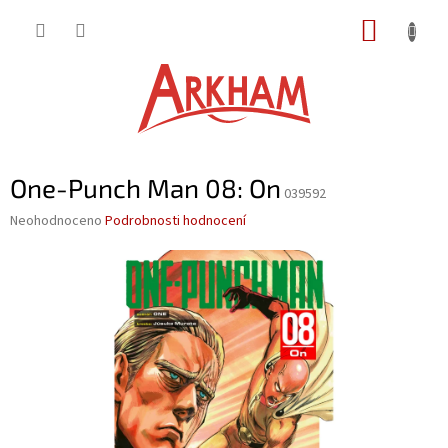
Přejít
NÁKUP
na
obsah
KOŠÍK
One-Punch Man 08: On
039592
Průměrné
Neohodnoceno
Podrobnosti hodnocení
hodnocení
produktu
je
0,0
z
5
hvězdiček.