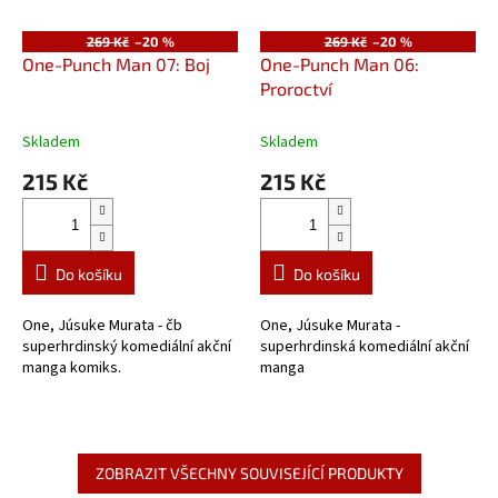
269 Kč
–20 %
269 Kč
–20 %
One-Punch Man 07: Boj
One-Punch Man 06:
Proroctví
Skladem
Skladem
215 Kč
215 Kč
Do košíku
Do košíku
One, Júsuke Murata - čb
One, Júsuke Murata -
superhrdinský komediální akční
superhrdinská komediální akční
manga komiks.
manga
ZOBRAZIT VŠECHNY SOUVISEJÍCÍ PRODUKTY