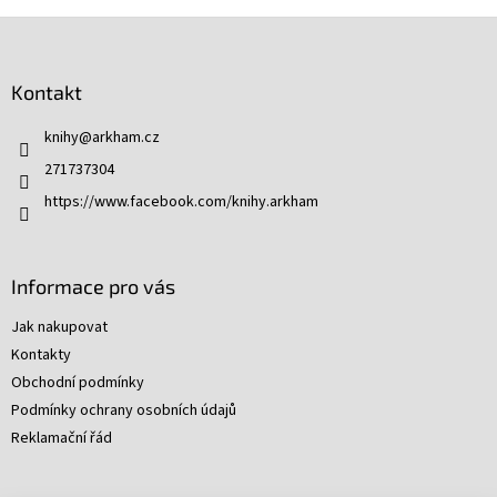
Z
á
p
Kontakt
a
t
knihy
@
arkham.cz
í
271737304
https://www.facebook.com/knihy.arkham
Informace pro vás
Jak nakupovat
Kontakty
Obchodní podmínky
Podmínky ochrany osobních údajů
Reklamační řád