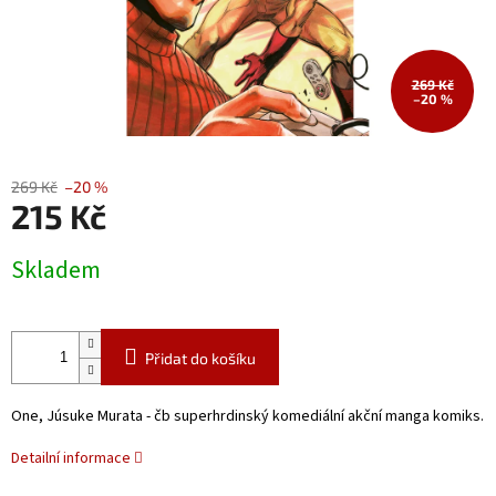
269 Kč
–20 %
269 Kč
–20 %
215 Kč
Měrná
Skladem
cena:
Přidat do košíku
One, Júsuke Murata - čb superhrdinský komediální akční manga komiks.
Detailní informace