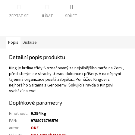
ZEPTAT SE
HLÍDAT
SDÍLET
Popis
Diskuze
Detailní popis produktu
King je hrdina třídy S označovaný za nejsilnějšího muže na Zemi,
před kterým se strachy třesou dokonce i příšery. A na něj nyní
tajemná organizace posílá zabijáka... Pomůžou Kingovi z
nejhoršího Saitama s Genosem?! Šokující Pravda o Kingovi
vychází najevo!
Doplňkové parametry
Hmotnost
:
0.254 kg
EAN
:
9788076793576
autor
:
ONE