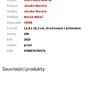
Cyklus
:
One-Punch Man 08
Kresba
:
Júsuke Murata
Obálka
:
Júsuke Murata
Překlad
:
Marek Mikeš
Vydavatel
:
CREW
Formát
:
12,8 x 18,2 cm, brožovaná s přebalem
Strany
:
196
Rok
:
2023
Vydání
:
první
EAN
:
9788076793576
Související produkty