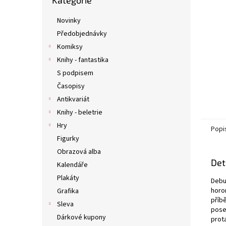
Kategorie
kategorie
n
e
Novinky
l
Předobjednávky
Komiksy
Knihy - fantastika
S podpisem
Časopisy
Antikvariát
Knihy - beletrie
Hry
Popi
Figurky
Obrazová alba
Det
Kalendáře
Plakáty
Debu
horo
Grafika
příbě
Sleva
pose
Dárkové kupony
prot