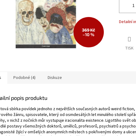
Detailní 
369 Kč
–10 %
TISK
s
Podobné (4)
Diskuze
ailní popis produktu
tová sbírka povídek jednoho z největších současných autorů weird fiction,
rového žánru, spisovatele, který od osmdesátých let minulého století spř
hy, v nichž z nočních můr vystupuje iracionalita existence. Ligottiho svět ob
dlé postavy všemožných doktorů, umělců, profesorů, psychiatrů a psycho
agonisté žijící v omšelých anonymních městech s pokřivenými domy a ulice