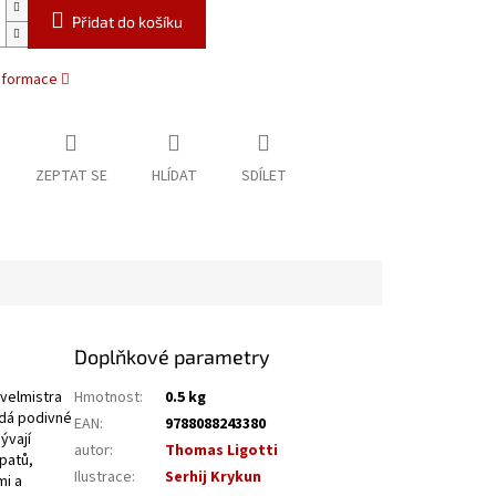
Přidat do košíku
informace
ZEPTAT SE
HLÍDAT
SDÍLET
Doplňkové parametry
 velmistra
Hmotnost
:
0.5 kg
ádá podivné
EAN
:
9788088243380
ývají
autor
:
Thomas Ligotti
patů,
Ilustrace
:
Serhij Krykun
mi a