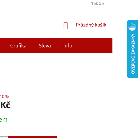
Přihlášení
NÁKUPNÍ
Prázdný košík
KOŠÍK
Grafika
Sleva
Info
10 %
 Kč
dem