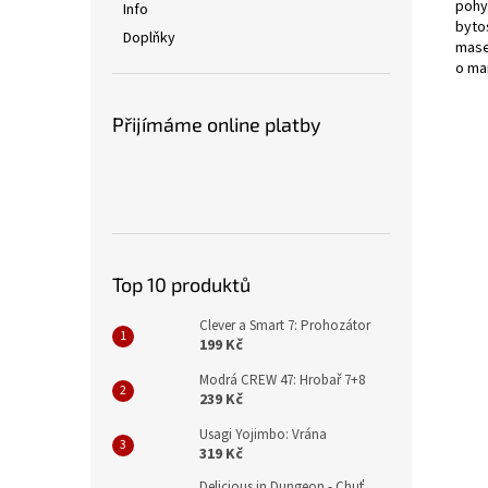
pohyb
Info
byto
Doplňky
mase
o mar
Přijímáme online platby
Top 10 produktů
Clever a Smart 7: Prohozátor
199 Kč
Modrá CREW 47: Hrobař 7+8
239 Kč
Usagi Yojimbo: Vrána
319 Kč
Delicious in Dungeon - Chuť