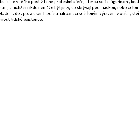
ující se v těžko postižitelné groteskní sféře, kterou sdílí s figurínami, lou
stmi, u nichž si nikdo nemůže být jistý, co skrývají pod maskou, nebo celou
k. Jen zde zpoza oken hledí strnulí panáci se šíleným výrazem v očích, kteř
nosti lidské existence.