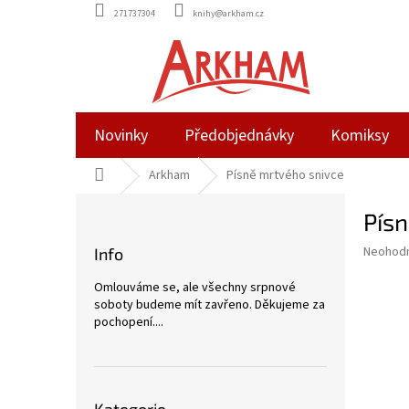
Přejít
271737304
knihy@arkham.cz
na
obsah
Novinky
Předobjednávky
Komiksy
Domů
Arkham
Písně mrtvého snivce
P
Pís
o
s
Průměr
Neohod
Info
t
hodnoce
r
produkt
Omlouváme se, ale všechny srpnové
a
je
soboty budeme mít zavřeno. Děkujeme za
0,0
n
pochopení....
z
n
5
í
hvězdič
p
Přeskočit
a