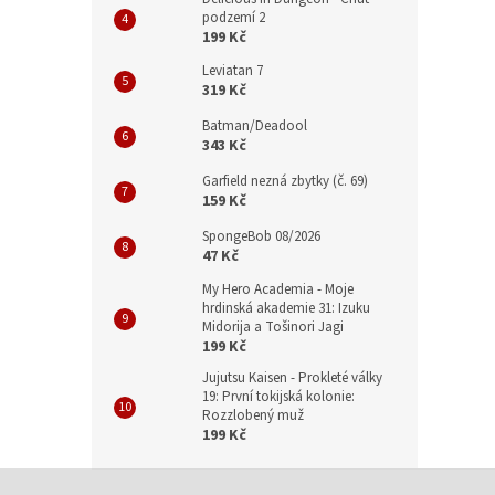
podzemí 2
199 Kč
Leviatan 7
319 Kč
Batman/Deadool
343 Kč
Garfield nezná zbytky (č. 69)
159 Kč
SpongeBob 08/2026
47 Kč
My Hero Academia - Moje
hrdinská akademie 31: Izuku
Midorija a Tošinori Jagi
199 Kč
Jujutsu Kaisen - Prokleté války
19: První tokijská kolonie:
Rozzlobený muž
199 Kč
Z