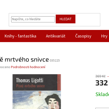
HLEDAT
Knihy - fantastika
Antikvariát
Časopisy
Hry
ně mrtvého snivce
035225
né
noceno
Podrobnosti hodnocení
ní
u
369 Kč
–
332
Měrná
Skla
cena:
ek.