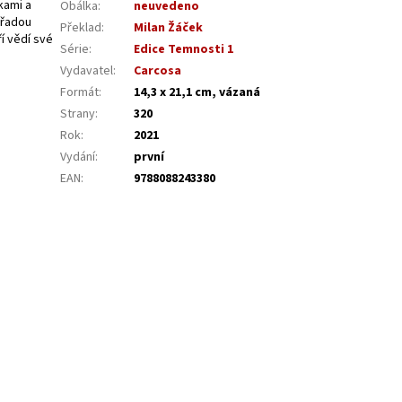
tkami a
Obálka
:
neuvedeno
 řadou
Překlad
:
Milan Žáček
í vědí své
Série
:
Edice Temnosti 1
Vydavatel
:
Carcosa
Formát
:
14,3 x 21,1 cm, vázaná
Strany
:
320
Rok
:
2021
Vydání
:
první
EAN
:
9788088243380