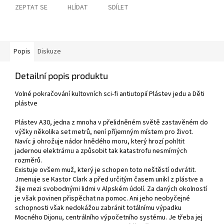
ZEPTAT SE
HLÍDAT
SDÍLET
Popis
Diskuze
Detailní popis produktu
Volné pokračování kultovních sci-fi antiutopií Plástev jedu a Děti
plástve
Plástev A30, jedna z mnoha v přelidněném světě zastavěném do
výšky několika set metrů, není příjemným místem pro život.
Navíc ji ohrožuje nádor hnědého moru, který hrozí pohltit
jadernou elektrárnu a způsobit tak katastrofu nesmírných
rozměrů.
Existuje ovšem muž, který je schopen toto neštěstí odvrátit.
Jmenuje se Kastor Clark a před určitým časem unikl z plástve a
žije mezi svobodnými lidmi v Alpském údolí. Za daných okolností
je však povinen přispěchat na pomoc. Ani jeho neobyčejné
schopnosti však nedokážou zabránit totálnímu výpadku
Mocného Dijonu, centrálního výpočetního systému. Je třeba jej