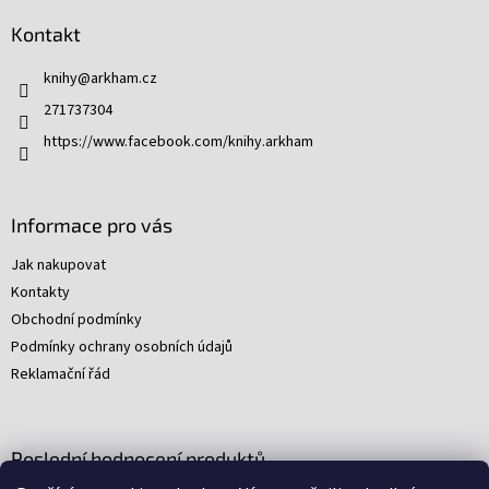
p
Kontakt
a
t
knihy
@
arkham.cz
í
271737304
https://www.facebook.com/knihy.arkham
Informace pro vás
Jak nakupovat
Kontakty
Obchodní podmínky
Podmínky ochrany osobních údajů
Reklamační řád
Poslední hodnocení produktů