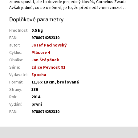
znovu spustit, ale to dovede jen jediný člověk, Cornelius Zwada.
Avšak jediné, co se o něm ví, je to, že před nedávnem zmizel…
Doplňkové parametry
Hmotnost
:
0.5 kg
EAN
:
9788074252310
autor
:
Josef Pacinovský
Cyklus
:
Plástev 4
Obálka
:
Jan Štěpánek
Série
:
Edice Pevnost 91
Vydavatel
:
Epocha
Formát
:
11,6 x 18 cm, brožovaná
Strany
:
336
Rok
:
2014
Vydání
:
první
EAN
:
9788074252310
Z
á