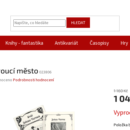
HLEDAT
Knihy - fantastika
Antikvariát
Časopisy
Hry
voucí město
023806
né
noceno
Podrobnosti hodnocení
ní
u
1 160 Kč
1 0
Měrná
Vypro
cena:
ek.
Položka 