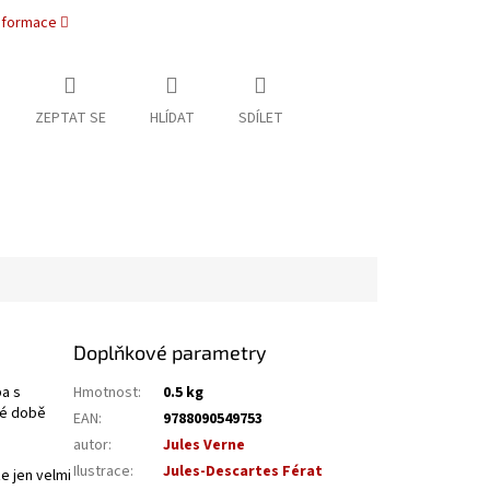
informace
ZEPTAT SE
HLÍDAT
SDÍLET
Doplňkové parametry
ba s
Hmotnost
:
0.5 kg
té době
EAN
:
9788090549753
autor
:
Jules Verne
Ilustrace
:
Jules-Descartes Férat
e jen velmi