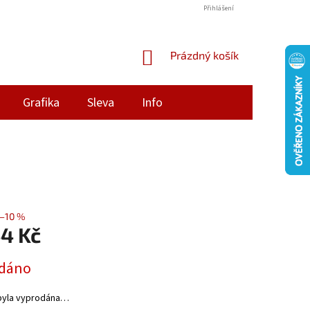
Přihlášení
NÁKUPNÍ
Prázdný košík
KOŠÍK
Grafika
Sleva
Info
–10 %
44 Kč
dáno
byla vyprodána…