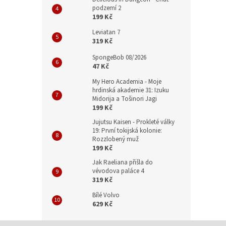
podzemí 2
199 Kč
Leviatan 7
319 Kč
SpongeBob 08/2026
47 Kč
My Hero Academia - Moje
hrdinská akademie 31: Izuku
Midorija a Tošinori Jagi
199 Kč
Jujutsu Kaisen - Prokleté války
19: První tokijská kolonie:
Rozzlobený muž
199 Kč
Jak Raeliana přišla do
vévodova paláce 4
319 Kč
Bílé Volvo
629 Kč
Z