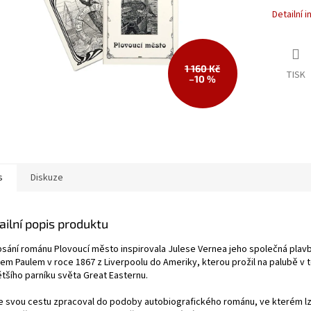
Detailní 
1 160 Kč
TISK
–10 %
s
Diskuze
ailní popis produktu
psání románu Plovoucí město inspirovala Julese Vernea jeho společná plav
rem Paulem v roce 1867 z Liverpoolu do Ameriky, kterou prožil na palubě v 
ětšího parníku světa Great Easternu.
e svou cestu zpracoval do podoby autobiografického románu, ve kterém lz