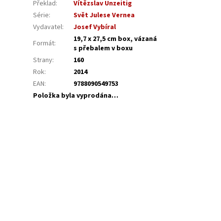
Překlad
:
Vítězslav Unzeitig
Série
:
Svět Julese Vernea
Vydavatel
:
Josef Vybíral
19,7 x 27,5 cm box, vázaná
Formát
:
s přebalem v boxu
Strany
:
160
Rok
:
2014
EAN
:
9788090549753
Položka byla vyprodána…