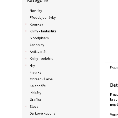
Kategorie
kategorie
n
e
Novinky
l
Předobjednávky
Komiksy
Knihy - fantastika
S podpisem
Časopisy
Antikvariát
Knihy - beletrie
Hry
Popi
Figurky
Obrazová alba
Det
Kalendáře
Plakáty
K na
brat
Grafika
nejv
Sleva
Dárkové kupony
Vern