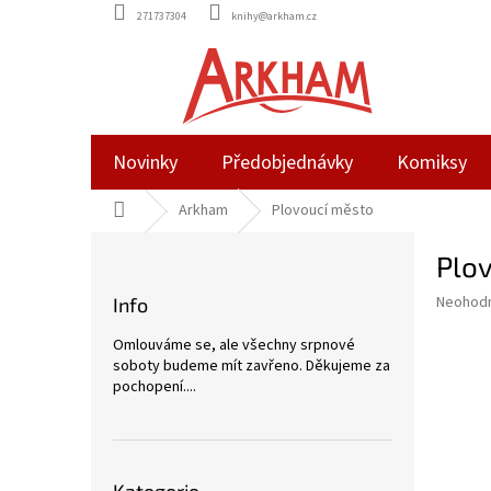
Přejít
271737304
knihy@arkham.cz
na
obsah
Novinky
Předobjednávky
Komiksy
Domů
Arkham
Plovoucí město
P
Plo
o
s
Průměr
Neohod
Info
t
hodnoce
r
produkt
Omlouváme se, ale všechny srpnové
a
je
soboty budeme mít zavřeno. Děkujeme za
0,0
n
pochopení....
z
n
5
í
hvězdič
p
Přeskočit
a