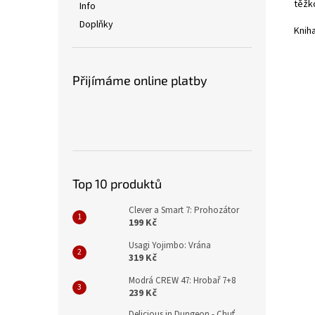
těžko
Info
Doplňky
Kniha
Přijímáme online platby
Top 10 produktů
Clever a Smart 7: Prohozátor
199 Kč
Usagi Yojimbo: Vrána
319 Kč
Modrá CREW 47: Hrobař 7+8
239 Kč
Delicious in Dungeon - Chuť