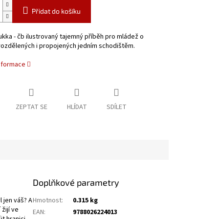
Přidat do košíku
ukka - čb ilustrovaný tajemný příběh pro mládež o
rozdělených i propojených jedním schodištěm.
informace
ZEPTAT SE
HLÍDAT
SDÍLET
Doplňkové parametry
 jen váš? A
Hmotnost
:
0.315 kg
žijí ve
EAN
:
9788026224013