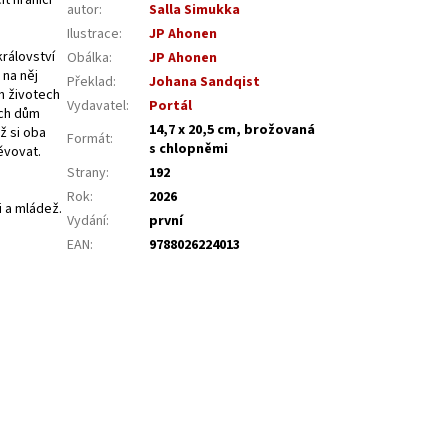
t hranici
autor
:
Salla Simukka
Ilustrace
:
JP Ahonen
rálovství
Obálka
:
JP Ahonen
 na něj
Překlad
:
Johana Sandqist
h životech
Vydavatel
:
Portál
ich dům
14,7 x 20,5 cm, brožovaná
ž si oba
Formát
:
s chlopněmi
ěvovat.
Strany
:
192
Rok
:
2026
i a mládež.
Vydání
:
první
EAN
:
9788026224013