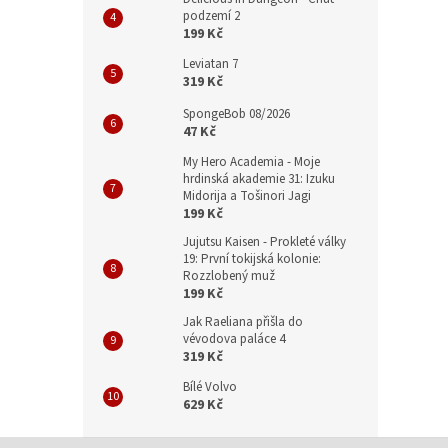
podzemí 2
199 Kč
Leviatan 7
319 Kč
SpongeBob 08/2026
47 Kč
My Hero Academia - Moje
hrdinská akademie 31: Izuku
Midorija a Tošinori Jagi
199 Kč
Jujutsu Kaisen - Prokleté války
19: První tokijská kolonie:
Rozzlobený muž
199 Kč
Jak Raeliana přišla do
vévodova paláce 4
319 Kč
Bílé Volvo
629 Kč
Z