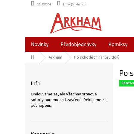
Přejít
271737304
knihy@arkham.cz
na
obsah
Novinky
Předobjednávky
Komiksy
Domů
Arkham
Po schodech nahoru dolů
P
Po 
o
s
Info
Fantas
t
r
Omlouváme se, ale všechny srpnové
a
soboty budeme mít zavřeno. Děkujeme za
n
pochopení....
n
í
p
Přeskočit
a