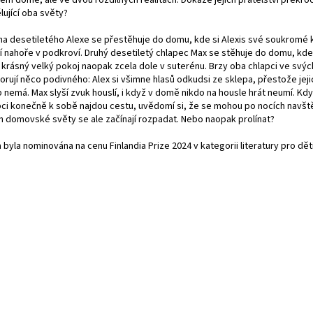
ém domě, ale ve dvou rozdílných realitách. Dokáže jejich přátelství překroči
lující oba světy?
na desetiletého Alexe se přestěhuje do domu, kde si Alexis své soukromé k
dí nahoře v podkroví. Druhý desetiletý chlapec Max se stěhuje do domu, kde
 krásný velký pokoj naopak zcela dole v suterénu. Brzy oba chlapci ve svýc
orují něco podivného: Alex si všimne hlasů odkudsi ze sklepa, přestože jej
 nemá. Max slyší zvuk houslí, i když v domě nikdo na housle hrát neumí. Kdy
pci konečně k sobě najdou cestu, uvědomí si, že se mohou po nocích navšt
ch domovské světy se ale začínají rozpadat. Nebo naopak prolínat?
 byla nominována na cenu Finlandia Prize 2024 v kategorii literatury pro dět