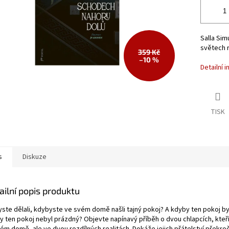
Salla Sim
světech 
359 Kč
–10 %
Detailní 
TISK
s
Diskuze
ailní popis produktu
yste dělali, kdybyste ve svém domě našli tajný pokoj? A kdyby ten pokoj byl
 ten pokoj nebyl prázdný? Objevte napínavý příběh o dvou chlapcích, kteří 