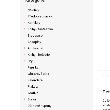
Kategorie
kategorie
n
e
Novinky
l
Předobjednávky
Komiksy
Knihy - fantastika
S podpisem
Časopisy
Antikvariát
Knihy - beletrie
Hry
Figurky
Obrazová alba
Popi
Kalendáře
Plakáty
Det
Grafika
Sleva
Co b
kdyby
Dárkové kupony