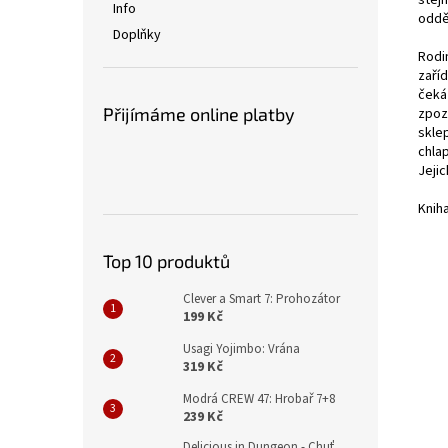
stejn
Info
oddě
Doplňky
Rodi
zaří
čeká
Přijímáme online platby
zpoz
sklep
chla
Jeji
Kniha
Top 10 produktů
Clever a Smart 7: Prohozátor
199 Kč
Usagi Yojimbo: Vrána
319 Kč
Modrá CREW 47: Hrobař 7+8
239 Kč
Delicious in Dungeon - Chuť