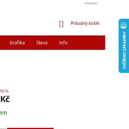
Přihlášení
NÁKUPNÍ
Prázdný košík
KOŠÍK
Grafika
Sleva
Info
10 %
 Kč
dem