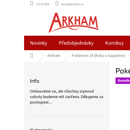
Přejít
271737304
knihy@arkham.cz
na
obsah
Novinky
Předobjednávky
Komiksy
Domů
Arkham
Pokémon 18 (Ruby a Sapphire)
P
Pok
o
s
Info
Komik
t
r
Omlouváme se, ale všechny srpnové
a
soboty budeme mít zavřeno. Děkujeme za
n
pochopení....
n
í
p
Přeskočit
a