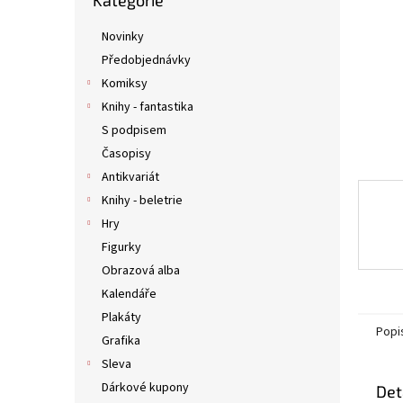
Kategorie
kategorie
n
e
Novinky
l
Předobjednávky
Komiksy
Knihy - fantastika
S podpisem
Časopisy
Antikvariát
Knihy - beletrie
Hry
Figurky
Obrazová alba
Kalendáře
Plakáty
Popi
Grafika
Sleva
Dárkové kupony
Det