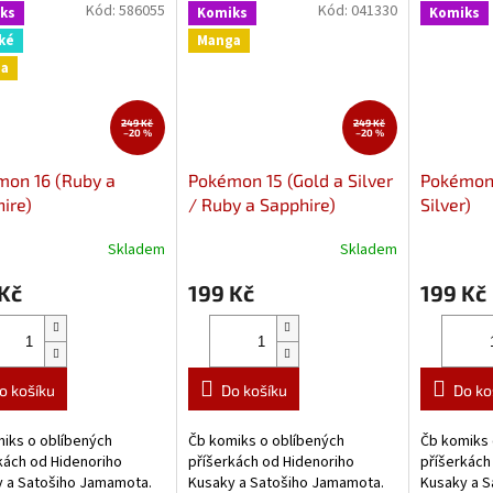
Kód:
586055
Kód:
041330
ks
Komiks
Komiks
ké
Manga
a
249 Kč
249 Kč
–20 %
–20 %
mon 16 (Ruby a
Pokémon 15 (Gold a Silver
Pokémon 
ire)
/ Ruby a Sapphire)
Silver)
Skladem
Skladem
Kč
199 Kč
199 Kč
o košíku
Do košíku
Do ko
iks o oblíbených
Čb komiks o oblíbených
Čb komiks 
kách od Hidenoriho
příšerkách od Hidenoriho
příšerkách
 a Satošiho Jamamota.
Kusaky a Satošiho Jamamota.
Kusaky a S