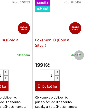
Kód:
040793
Kód:
040497
Komiks
Dětské
249 Kč
249 Kč
–20 %
–20 %
14 (Gold a
Pokémon 13 (Gold a
Silver)
Další
Skladem
Skladem
produkt
199 Kč
šíku
Do košíku
o oblíbených
Čb komiks o oblíbených
 od Hidenoriho
příšerkách od Hidenoriho
atošiho Jamamota.
Kusaky a Satošiho Jamamota.