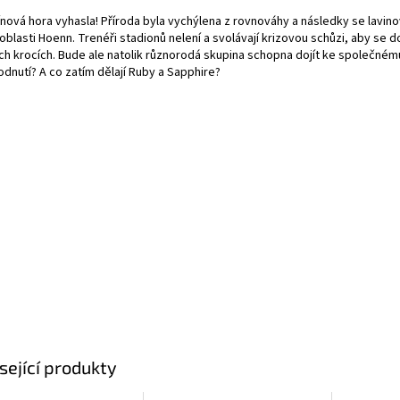
nová hora vyhasla! Příroda byla vychýlena z rovnováhy a následky se lavinov
oblasti Hoenn. Trenéři stadionů nelení a svolávají krizovou schůzi, aby se do
ích krocích. Bude ale natolik různorodá skupina schopna dojít ke společném
odnutí? A co zatím dělají Ruby a Sapphire?
sející produkty