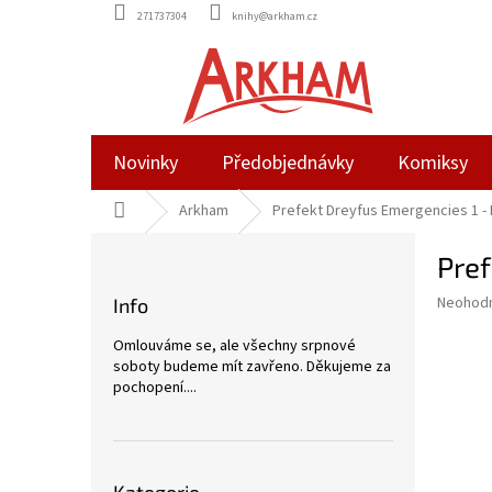
Přejít
271737304
knihy@arkham.cz
na
obsah
Novinky
Předobjednávky
Komiksy
Domů
Arkham
Prefekt Dreyfus Emergencies 1 -
P
Pref
o
s
Průměr
Neohod
Info
t
hodnoce
r
produkt
Omlouváme se, ale všechny srpnové
a
je
soboty budeme mít zavřeno. Děkujeme za
0,0
n
pochopení....
z
n
5
í
hvězdič
p
Přeskočit
a