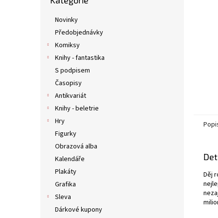
Kategorie
kategorie
n
e
Novinky
l
Předobjednávky
Komiksy
Knihy - fantastika
S podpisem
Časopisy
Antikvariát
Knihy - beletrie
Hry
Popi
Figurky
Obrazová alba
Det
Kalendáře
Plakáty
Děj 
nejl
Grafika
neza
Sleva
milio
Dárkové kupony