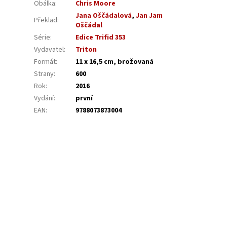
Obálka
:
Chris Moore
Jana Oščádalová
,
Jan Jam
Překlad
:
Oščádal
Série
:
Edice Trifid 353
Vydavatel
:
Triton
Formát
:
11 x 16,5 cm, brožovaná
Strany
:
600
Rok
:
2016
Vydání
:
první
EAN
:
9788073873004