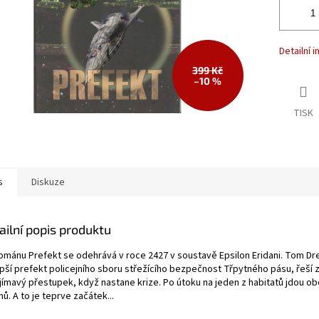
Detailní 
399 Kč
–10 %
TISK
s
Diskuze
ailní popis produktu
románu Prefekt se odehrává v roce 2427 v soustavě Epsilon Eridani. Tom Dr
epší prefekt policejního sboru střežícího bezpečnost Třpytného pásu, řeší 
jímavý přestupek, když nastane krize. Po útoku na jeden z habitatů jdou ob
nů. A to je teprve začátek...