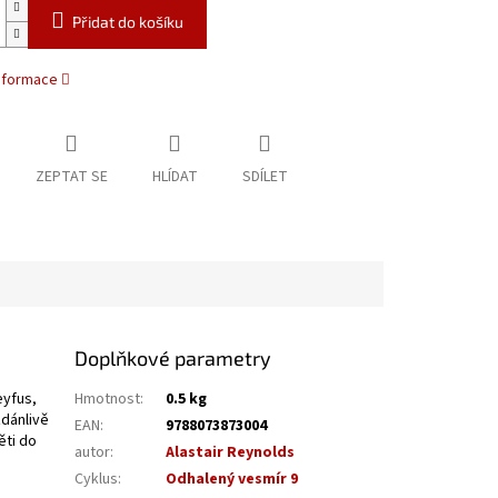
Přidat do košíku
informace
ZEPTAT SE
HLÍDAT
SDÍLET
Doplňkové parametry
eyfus,
Hmotnost
:
0.5 kg
zdánlivě
EAN
:
9788073873004
ěti do
autor
:
Alastair Reynolds
Cyklus
:
Odhalený vesmír 9