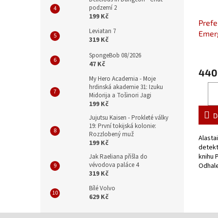
podzemí 2
199 Kč
Prefe
Leviatan 7
Emerg
319 Kč
Elysi
SpongeBob 08/2026
47 Kč
440
My Hero Academia - Moje
hrdinská akademie 31: Izuku
Midorija a Tošinori Jagi
199 Kč
D
Jujutsu Kaisen - Prokleté války
19: První tokijská kolonie:
Rozzlobený muž
Alasta
199 Kč
detekt
knihu 
Jak Raeliana přišla do
vévodova paláce 4
Odhal
319 Kč
Bílé Volvo
629 Kč
Z