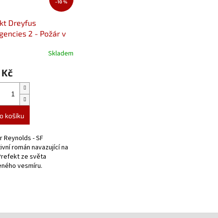
–10 %
kt Dreyfus
encies 2 - Požár v
u
Skladem
 Kč
o košíku
ir Reynolds - SF
ivní román navazující na
Prefekt ze světa
eného vesmíru.