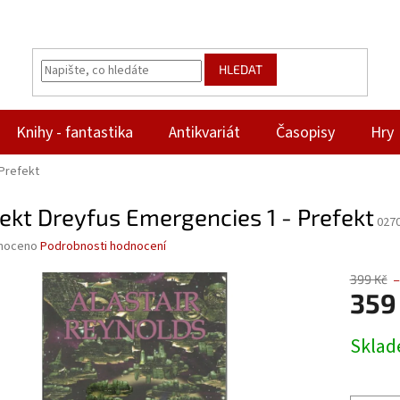
HLEDAT
Knihy - fantastika
Antikvariát
Časopisy
Hry
 Prefekt
ekt Dreyfus Emergencies 1 - Prefekt
027
né
noceno
Podrobnosti hodnocení
ní
u
399 Kč
–
359
Měrná
Skla
cena:
ek.