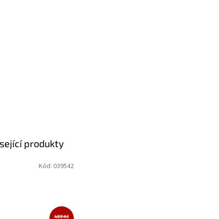
sející produkty
Kód:
039542
489 Kč