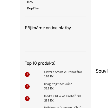
Info
Doplňky
Přijímáme online platby
Top 10 produktů
Souvi
Clever a Smart 7: Prohozátor
199 Kč
Usagi Yojimbo: Vrána
319 Kč
Modrá CREW 47: Hrobař 7+8
239 Kč
Delicious in Dungeon - Chuť