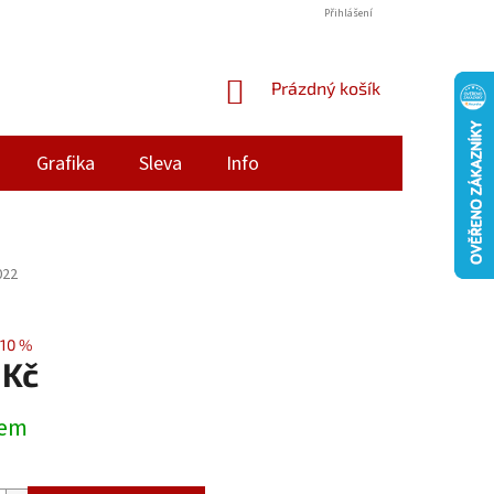
Přihlášení
NÁKUPNÍ
Prázdný košík
KOŠÍK
Grafika
Sleva
Info
022
10 %
 Kč
dem