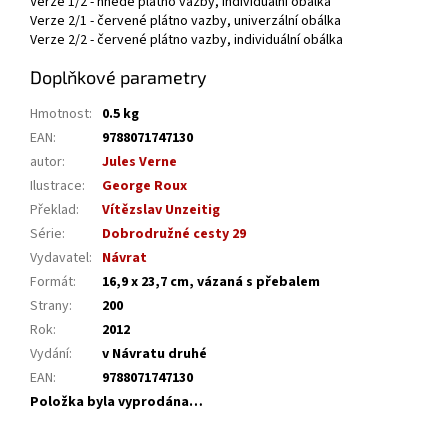
Verze 1/2 - hnědé plátno vazby, individuální obálka
Verze 2/1 - červené plátno vazby, univerzální obálka
Verze 2/2 - červené plátno vazby, individuální obálka
Doplňkové parametry
Hmotnost
:
0.5 kg
EAN
:
9788071747130
autor
:
Jules Verne
Ilustrace
:
George Roux
Překlad
:
Vítězslav Unzeitig
Série
:
Dobrodružné cesty 29
Vydavatel
:
Návrat
Formát
:
16,9 x 23,7 cm, vázaná s přebalem
Strany
:
200
Rok
:
2012
Vydání
:
v Návratu druhé
EAN
:
9788071747130
Položka byla vyprodána…