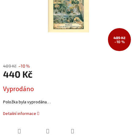
489 Kč
–10 %
489 Kč
–10 %
440 Kč
Měrná
Vyprodáno
cena:
Položka byla vyprodána…
Detailní informace