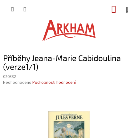
Přejít
NÁKUP
na
obsah
KOŠÍK
Příběhy Jeana-Marie Cabidoulina
(verze1/1)
020332
Průměrné
Neohodnoceno
Podrobnosti hodnocení
hodnocení
produktu
je
0,0
z
5
hvězdiček.