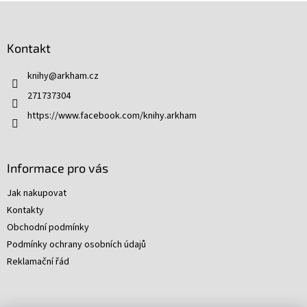
Z
á
p
Kontakt
a
t
knihy
@
arkham.cz
í
271737304
https://www.facebook.com/knihy.arkham
Informace pro vás
Jak nakupovat
Kontakty
Obchodní podmínky
Podmínky ochrany osobních údajů
Reklamační řád