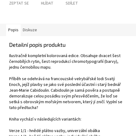
ZEPTAT SE
HLÍDAT
SDÍLET
Popis
Diskuze
Detailní popis produktu
Ilustračně kompletní kolorovaná edice. Obsahuje dvacet šest
černobílých rytin, šest reprodukcí chromotypografií (barvy),
jednu černobílou mapu.
Příběh se odehrává na francouzské velrybářské lodi Svatý
Enoch, jejíž plavby se jako své poslední účastní i starý bednář
Jean-Marie Cabidoulin. Cabidoulin je samá pověra a postupně
demoralizuje celou posádku svým přesvědčením, že loď se
setká s obrovským mořským netvorem, který jí zničí. Vyplní se
tato předtucha?
Kniha vychází v následujících variantách:
Verze 1/1 - hnědé plátno vazby, univerzální obálka