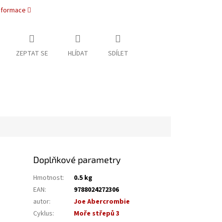
informace
ZEPTAT SE
HLÍDAT
SDÍLET
Doplňkové parametry
Hmotnost
:
0.5 kg
EAN
:
9788024272306
autor
:
Joe Abercrombie
Cyklus
:
Moře střepů 3