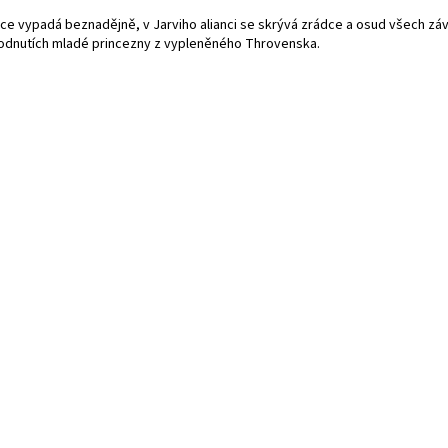
ace vypadá beznadějně, v Jarviho alianci se skrývá zrádce a osud všech záv
odnutích mladé princezny z vypleněného Throvenska.