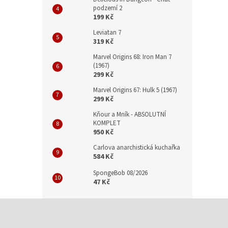
podzemí 2
199 Kč
Leviatan 7
319 Kč
Marvel Origins 68: Iron Man 7
(1967)
299 Kč
Marvel Origins 67: Hulk 5 (1967)
299 Kč
Kňour a Mník - ABSOLUTNÍ
KOMPLET
950 Kč
Carlova anarchistická kuchařka
584 Kč
SpongeBob 08/2026
47 Kč
Z
á
p