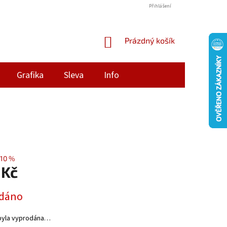
Přihlášení
NÁKUPNÍ
Prázdný košík
KOŠÍK
Grafika
Sleva
Info
10 %
 Kč
dáno
byla vyprodána…