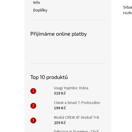
Info
Situ
Doplňky
rozh
Přijímáme online platby
Top 10 produktů
Usagi Yojimbo: Vrána
319 Kč
Clever a Smart 7: Prohozátor
199 Kč
Modrá CREW 47: Hrobař 7+8
239 Kč
Delicious in Dungeon - Chuť