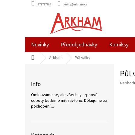
Přejít
271737304
knihy@arkham.cz
na
obsah
Novinky
Předobjednávky
Komiksy
Domů
Arkham
Půl války
P
Půl 
o
s
Průměr
Neohod
Info
t
hodnoce
r
produkt
Omlouváme se, ale všechny srpnové
a
je
soboty budeme mít zavřeno. Děkujeme za
0,0
n
pochopení....
z
n
5
í
hvězdič
p
Přeskočit
a