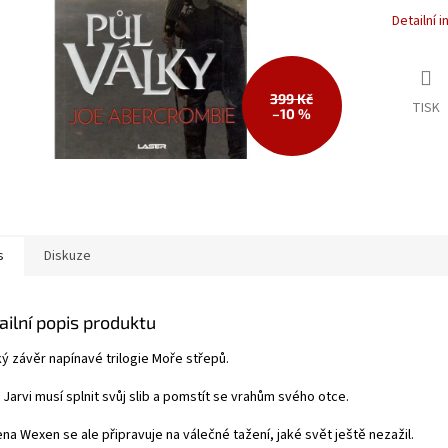
Detailní 
399 Kč
TISK
–10 %
s
Diskuze
ailní popis produktu
ký závěr napínavé trilogie Moře střepů.
Jarvi musí splnit svůj slib a pomstít se vrahům svého otce.
na Wexen se ale připravuje na válečné tažení, jaké svět ještě nezažil.