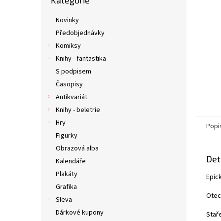
Kategorie
kategorie
n
e
Novinky
l
Předobjednávky
Komiksy
Knihy - fantastika
S podpisem
Časopisy
Antikvariát
Knihy - beletrie
Hry
Popi
Figurky
Obrazová alba
Det
Kalendáře
Plakáty
Epic
Grafika
Otec 
Sleva
Dárkové kupony
Staře