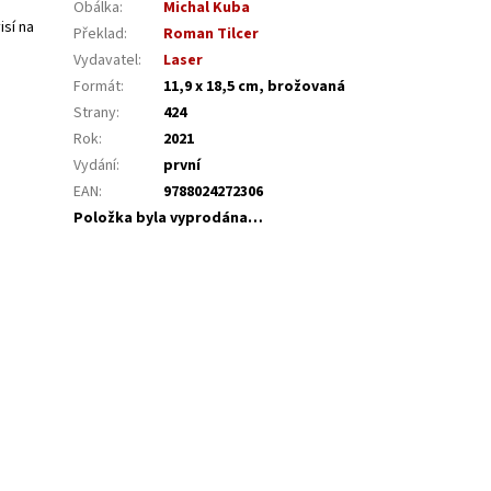
Obálka
:
Michal Kuba
isí na
Překlad
:
Roman Tilcer
Vydavatel
:
Laser
Formát
:
11,9 x 18,5 cm, brožovaná
Strany
:
424
Rok
:
2021
Vydání
:
první
EAN
:
9788024272306
Položka byla vyprodána…