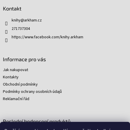
p
Kontakt
a
t
knihy
@
arkham.cz
í
271737304
https://www.facebook.com/knihy.arkham
Informace pro vás
Jak nakupovat
Kontakty
Obchodní podmínky
Podmínky ochrany osobních údajů
Reklamační řád
Poslední hodnocení produktů