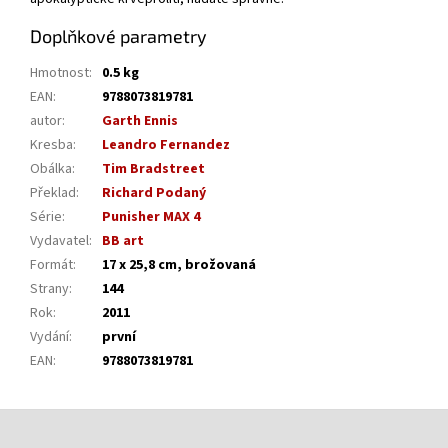
Doplňkové parametry
Hmotnost
:
0.5 kg
EAN
:
9788073819781
autor
:
Garth Ennis
Kresba
:
Leandro Fernandez
Obálka
:
Tim Bradstreet
Překlad
:
Richard Podaný
Série
:
Punisher MAX 4
Vydavatel
:
BB art
Formát
:
17 x 25,8 cm, brožovaná
Strany
:
144
Rok
:
2011
Vydání
:
první
EAN
:
9788073819781
Z
á