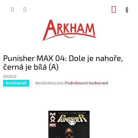
Přejít
NÁKUP
na
obsah
KOŠÍK
Punisher MAX 04: Dole je nahoře,
černá je bílá (A)
030310
Průměrné
Neohodnoceno
Podrobnosti hodnocení
Antikvariát
hodnocení
produktu
je
0,0
z
5
hvězdiček.