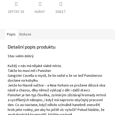
ZEPTAT SE
HLÍDAT
SDÍLET
Popis
Diskuze
Detailní popis produktu
Stav velmi dobrý.
Každý z nás má nějaké slabé místo.
Takže ho musí mít i Punisher.
Gangster Cavella si myslí, že ho našel a že se teď Punisherovi
dostane na kobylku.
Jenže ho hlavně naštve – a New Yorkem se prožene děsivá vlna
násilí a chaosu, díky němuž vylézají z děr i další dravci.
Punisher je ten typ člověka, za kterým zůstávají hromady mrtvol
a vystřílených nábojnic, i když má naprosto obyčejný pracovní
den. Co asi nastane, když někdo schválně hanebně znesvětí
hrob jeho rodiny, jen aby ho ještě víc vytočil? Pokud hádáte, že
apokalyptické krveprolití, hádáte správně.