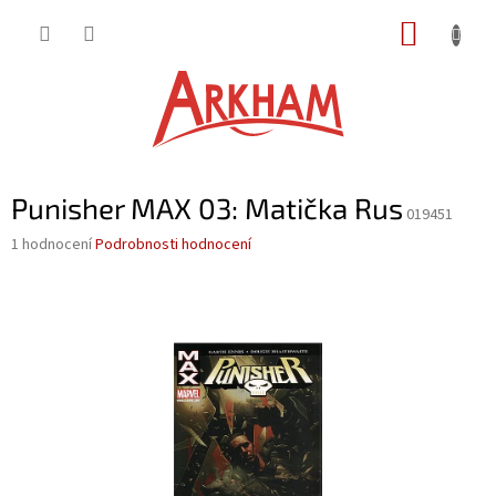
Přejít
NÁKUP
na
obsah
KOŠÍK
Punisher MAX 03: Matička Rus
019451
Průměrné
1 hodnocení
Podrobnosti hodnocení
hodnocení
produktu
je
5,0
z
5
hvězdiček.