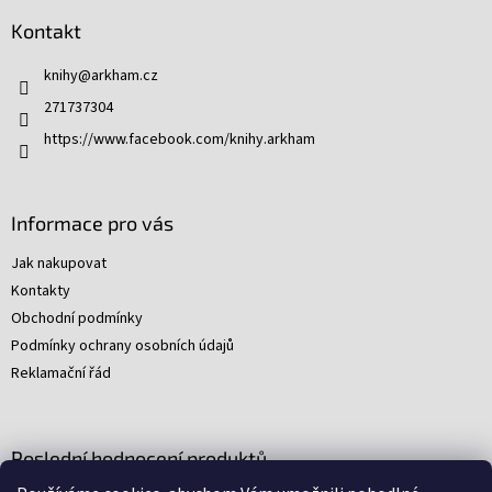
p
Kontakt
a
t
knihy
@
arkham.cz
í
271737304
https://www.facebook.com/knihy.arkham
Informace pro vás
Jak nakupovat
Kontakty
Obchodní podmínky
Podmínky ochrany osobních údajů
Reklamační řád
Poslední hodnocení produktů