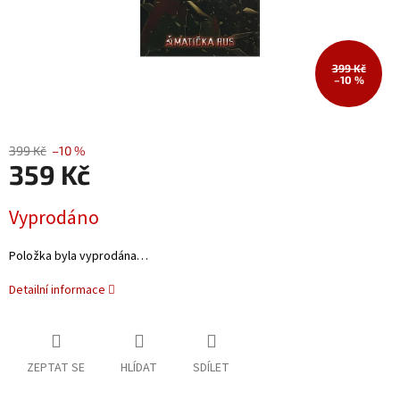
399 Kč
–10 %
399 Kč
–10 %
359 Kč
Měrná
Vyprodáno
cena:
Položka byla vyprodána…
Detailní informace
ZEPTAT SE
HLÍDAT
SDÍLET