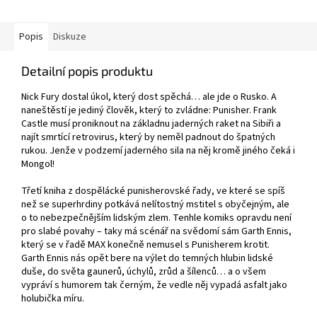
Popis
Diskuze
Detailní popis produktu
Nick Fury dostal úkol, který dost spěchá… ale jde o Rusko. A
naneštěstí je jediný člověk, který to zvládne: Punisher. Frank
Castle musí proniknout na základnu jaderných raket na Sibiři a
najít smrtící retrovirus, který by neměl padnout do špatných
rukou. Jenže v podzemí jaderného sila na něj kromě jiného čeká i
Mongol!
Třetí kniha z dospělácké punisherovské řady, ve které se spíš
než se superhrdiny potkává nelítostný mstitel s obyčejným, ale
o to nebezpečnějším lidským zlem. Tenhle komiks opravdu není
pro slabé povahy – taky má scénář na svědomí sám Garth Ennis,
který se v řadě MAX konečně nemusel s Punisherem krotit.
Garth Ennis nás opět bere na výlet do temných hlubin lidské
duše, do světa gaunerů, úchylů, zrůd a šílenců… a o všem
vypráví s humorem tak černým, že vedle něj vypadá asfalt jako
holubička míru.