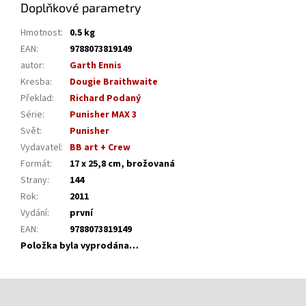
Doplňkové parametry
Hmotnost
:
0.5 kg
EAN
:
9788073819149
autor
:
Garth Ennis
Kresba
:
Dougie Braithwaite
Překlad
:
Richard Podaný
Série
:
Punisher MAX 3
Svět
:
Punisher
Vydavatel
:
BB art + Crew
Formát
:
17 x 25,8 cm, brožovaná
Strany
:
144
Rok
:
2011
Vydání
:
první
EAN
:
9788073819149
Položka byla vyprodána…
Z
á