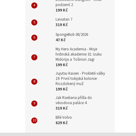
podzemí 2
199 Kč
Leviatan 7
319 Kč
SpongeBob 08/2026
47 Kč
My Hero Academia - Moje
hrdinská akademie 31: Izuku
Midorija a Tošinori Jagi
199 Kč
Jujutsu Kaisen - Prokleté války
19: První tokijská kolonie:
Rozzlobený muž
199 Kč
Jak Raeliana přišla do
vévodova paláce 4
319 Kč
Bílé Volvo
629 Kč
Z