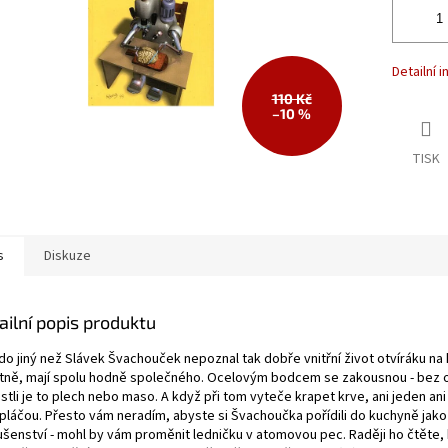
Detailní 
110 Kč
–10 %
TISK
s
Diskuze
ailní popis produktu
kdo jiný než Slávek Švachouček nepoznal tak dobře vnitřní život otvíráku na
tně, mají spolu hodně společného. Ocelovým bodcem se zakousnou - bez 
estli je to plech nebo maso. A když při tom vyteče krapet krve, ani jeden an
pláčou. Přesto vám neradím, abyste si Švachoučka pořídili do kuchyně jako
lušenství - mohl by vám proměnit ledničku v atomovou pec. Raději ho čtěte, 