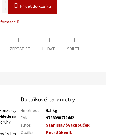
Přidat do košíku
informace
ZEPTAT SE
HLÍDAT
SDÍLET
Doplňkové parametry
 konzervy.
Hmotnost
:
0.5 kg
ohledu na
EAN
:
9788090270442
i druhý
autor
:
Stanislav Švachouček
Obálka
:
Petr Súkeník
byť s tím