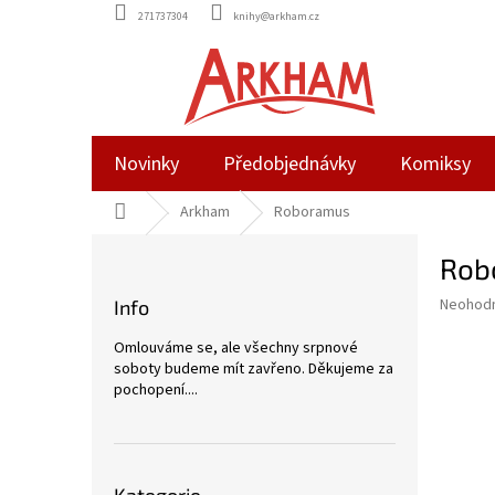
Přejít
271737304
knihy@arkham.cz
na
obsah
Novinky
Předobjednávky
Komiksy
Domů
Arkham
Roboramus
P
Rob
o
s
Průměr
Neohod
Info
t
hodnoce
r
produkt
Omlouváme se, ale všechny srpnové
a
je
soboty budeme mít zavřeno. Děkujeme za
0,0
n
pochopení....
z
n
5
í
hvězdič
p
Přeskočit
a