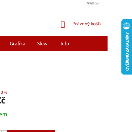
Přihlášení
NÁKUPNÍ
Prázdný košík
KOŠÍK
Grafika
Sleva
Info
10 %
Kč
dem