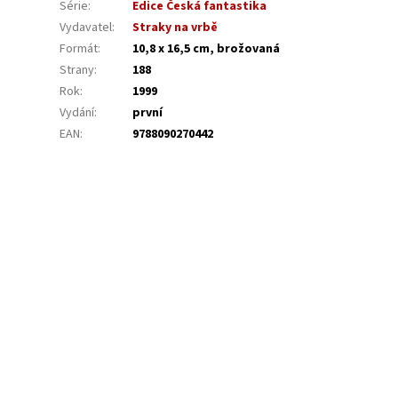
Série
:
Edice Česká fantastika
Vydavatel
:
Straky na vrbě
Formát
:
10,8 x 16,5 cm, brožovaná
Strany
:
188
Rok
:
1999
Vydání
:
první
EAN
:
9788090270442