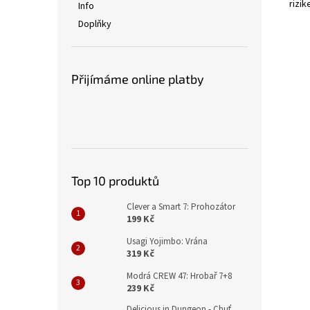
rizi
Info
Doplňky
Přijímáme online platby
Top 10 produktů
Clever a Smart 7: Prohozátor
199 Kč
Usagi Yojimbo: Vrána
319 Kč
Modrá CREW 47: Hrobař 7+8
239 Kč
Delicious in Dungeon - Chuť