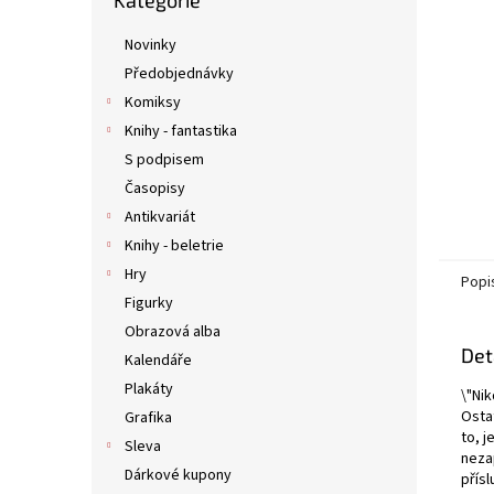
Kategorie
kategorie
n
e
Novinky
l
Předobjednávky
Komiksy
Knihy - fantastika
S podpisem
Časopisy
Antikvariát
Knihy - beletrie
Hry
Popi
Figurky
Obrazová alba
Det
Kalendáře
Plakáty
\"Ni
Osta
Grafika
to, j
Sleva
neza
Dárkové kupony
přís