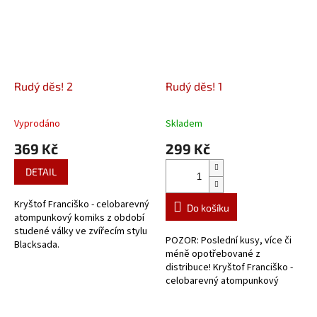
Rudý děs! 2
Rudý děs! 1
Vyprodáno
Skladem
Průměrné
Průměrné
hodnocení
hodnocení
369 Kč
299 Kč
produktu
produktu
je
je
DETAIL
4,0
3,0
z
z
Kryštof Franciško - celobarevný
5
5
Do košíku
atompunkový komiks z období
hvězdiček.
hvězdiček.
studené války ve zvířecím stylu
POZOR: Poslední kusy, více či
Blacksada.
méně opotřebované z
distribuce! Kryštof Franciško -
celobarevný atompunkový
komiks z období studené války
ve zvířecím stylu Blacksada.