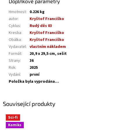
Doplňkové parametry
Hmotnost
:
0.226 kg
autor
:
Kryštof Franciško
Cyklus
:
Rudý děs 03
Kresba
:
Kryštof Franciško
Obálka
:
Kryštof Franciško
Vydavatel
:
vlastním nákladem
Formát
:
20,9 x 29,5 cm, sešit
Strany
:
36
Rok
:
2025
Vydání
:
první
Položka byla vyprodána…
Související produkty
Sci-fi
Komiks