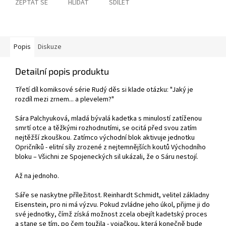
ZEPTAT SE
HLÍDAT
SDÍLET
Popis
Diskuze
Detailní popis produktu
Třetí díl komiksové série Rudý děs si klade otázku: "Jaký je
rozdíl mezi zrnem... a plevelem?"
Sára Palchyuková, mladá bývalá kadetka s minulostí zatíženou
smrtí otce a těžkými rozhodnutími, se ocitá před svou zatím
nejtěžší zkouškou. Zatímco východní blok aktivuje jednotku
Opričníků - elitní síly zrozené z nejtemnějších koutů Východního
bloku – Všichni ze Spojeneckých sil ukázali, že o Sáru nestojí.
Až na jednoho.
Sáře se naskytne příležitost. Reinhardt Schmidt, velitel základny
Eisenstein, pro ni má výzvu. Pokud zvládne jeho úkol, přijme ji do
své jednotky, čímž získá možnost zcela obejít kadetský proces
a stane se tím, po čem toužila - vojačkou, která konečně bude