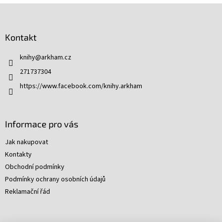
Z
á
p
Kontakt
a
t
knihy
@
arkham.cz
í
271737304
https://www.facebook.com/knihy.arkham
Informace pro vás
Jak nakupovat
Kontakty
Obchodní podmínky
Podmínky ochrany osobních údajů
Reklamační řád