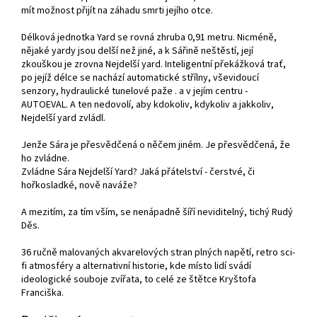
mít možnost přijít na záhadu smrti jejího otce.
Délková jednotka Yard se rovná zhruba 0,91 metru. Nicméně,
nějaké yardy jsou delší než jiné, a k Sářině neštěstí, její
zkouškou je zrovna Nejdelší yard. Inteligentní překážková trať,
po jejíž délce se nachází automatické střílny, vševidoucí
senzory, hydraulické tunelové paže . a v jejím centru -
AUTOEVAL. A ten nedovolí, aby kdokoliv, kdykoliv a jakkoliv,
Nejdelší yard zvládl.
Jenže Sára je přesvědčená o něčem jiném. Je přesvědčená, že
ho zvládne.
Zvládne Sára Nejdelší Yard? Jaká přátelství - čerstvé, či
hořkosladké, nově naváže?
A mezitím, za tím vším, se nenápadně šíří neviditelný, tichý Rudý
Děs.
36 ručně malovaných akvarelových stran plných napětí, retro sci-
fi atmosféry a alternativní historie, kde místo lidí svádí
ideologické souboje zvířata, to celé ze štětce Kryštofa
Franciška.