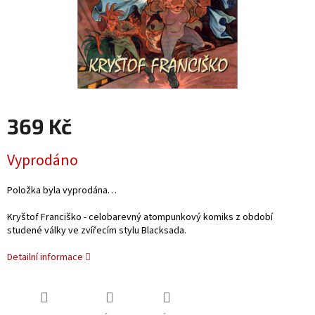
369 Kč
Měrná
Vyprodáno
cena:
Položka byla vyprodána…
Kryštof Franciško - celobarevný atompunkový komiks z období
studené války ve zvířecím stylu Blacksada.
Detailní informace