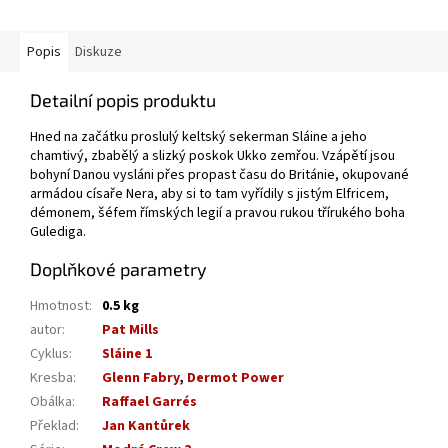
Popis
Diskuze
Detailní popis produktu
Hned na začátku proslulý keltský sekerman Sláine a jeho
chamtivý, zbabělý a slizký poskok Ukko zemřou. Vzápětí jsou
bohyní Danou vysláni přes propast času do Británie, okupované
armádou císaře Nera, aby si to tam vyřídily s jistým Elfricem,
démonem, šéfem římských legií a pravou rukou třírukého boha
Gulediga.
Doplňkové parametry
Hmotnost
:
0.5 kg
autor
:
Pat Mills
Cyklus
:
Sláine 1
Kresba
:
Glenn Fabry
,
Dermot Power
Obálka
:
Raffael Garrés
Překlad
:
Jan Kantůrek