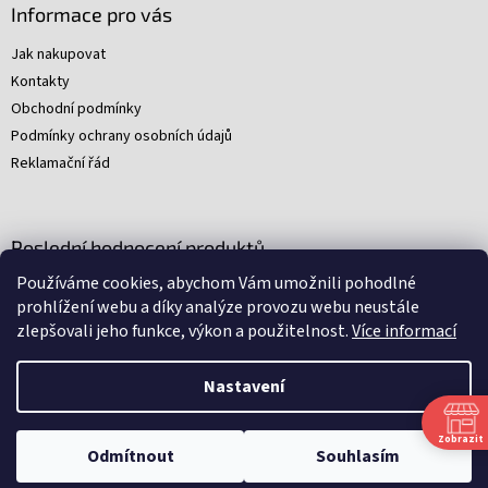
Informace pro vás
Jak nakupovat
Kontakty
Obchodní podmínky
Podmínky ochrany osobních údajů
Reklamační řád
Poslední hodnocení produktů
Používáme cookies, abychom Vám umožnili pohodlné
Young Indiana Jones a poklad na plantáži (A)
prohlížení webu a díky analýze provozu webu neustále
|
zlepšovali jeho funkce, výkon a použitelnost.
Více informací
Hodnocení produktu je 5 z 5 hvězdiček.
Nastavení
Nakódovali
Remedio Digital
|
Zbyněk Svoboda
|
Vytvořil
Shoptet
Zobrazit
Omlouváme se, ale všechny srpnové soboty budeme mít zavřeno.
Odmítnout
Souhlasím
Děkujeme za pochopení.
Copyright 2026
Arkham
. Všechna práva vyhrazena.