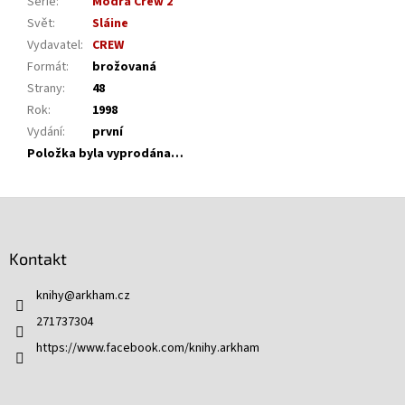
Série
:
Modrá Crew 2
Svět
:
Sláine
Vydavatel
:
CREW
Formát
:
brožovaná
Strany
:
48
Rok
:
1998
Vydání
:
první
Položka byla vyprodána…
Z
á
p
Kontakt
a
t
knihy
@
arkham.cz
í
271737304
https://www.facebook.com/knihy.arkham