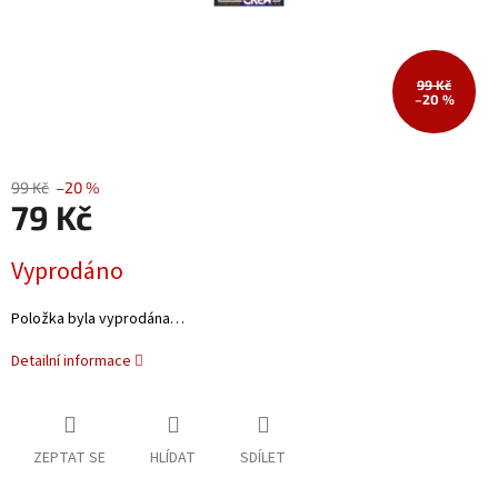
99 Kč
–20 %
99 Kč
–20 %
79 Kč
Měrná
Vyprodáno
cena:
Položka byla vyprodána…
Detailní informace
ZEPTAT SE
HLÍDAT
SDÍLET