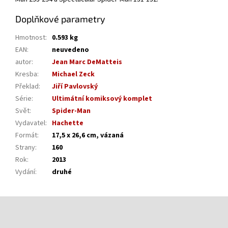
Doplňkové parametry
Hmotnost
:
0.593 kg
EAN
:
neuvedeno
autor
:
Jean Marc DeMatteis
Kresba
:
Michael Zeck
Překlad
:
Jiří Pavlovský
Série
:
Ultimátní komiksový komplet
Svět
:
Spider-Man
Vydavatel
:
Hachette
Formát
:
17,5 x 26,6 cm, vázaná
Strany
:
160
Rok
:
2013
Vydání
:
druhé
Z
á
p