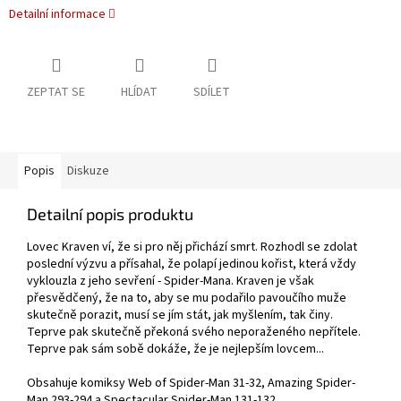
Detailní informace
ZEPTAT SE
HLÍDAT
SDÍLET
Popis
Diskuze
Detailní popis produktu
Lovec Kraven ví, že si pro něj přichází smrt. Rozhodl se zdolat
poslední výzvu a přísahal, že polapí jedinou kořist, která vždy
vyklouzla z jeho sevření - Spider-Mana. Kraven je však
přesvědčený, že na to, aby se mu podařilo pavoučího muže
skutečně porazit, musí se jím stát, jak myšlením, tak činy.
Teprve pak skutečně překoná svého neporaženého nepřítele.
Teprve pak sám sobě dokáže, že je nejlepším lovcem...
Obsahuje komiksy Web of Spider-Man 31-32, Amazing Spider-
Man 293-294 a Spectacular Spider-Man 131-132.