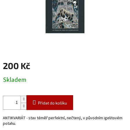
200 Kč
Měrná
Skladem
cena:
Přidat do košíku
ANTIKVARIÁT - stav téměř perfektní, nečtený, v původním igelitovém
potahu.