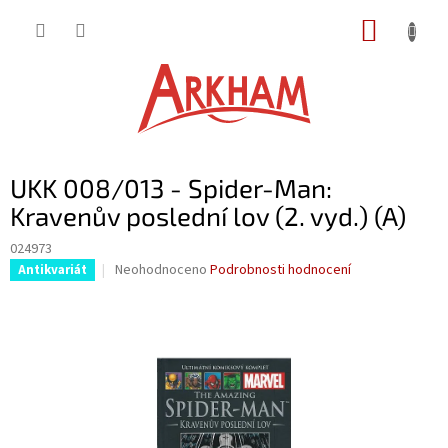
Přejít
NÁKUP
na
obsah
KOŠÍK
UKK 008/013 - Spider-Man:
Kravenův poslední lov (2. vyd.) (A)
024973
Průměrné
Neohodnoceno
Podrobnosti hodnocení
Antikvariát
hodnocení
produktu
je
0,0
z
5
hvězdiček.