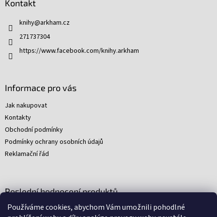
Kontakt
a
t
knihy
@
arkham.cz
í
271737304
https://www.facebook.com/knihy.arkham
Informace pro vás
Jak nakupovat
Kontakty
Obchodní podmínky
Podmínky ochrany osobních údajů
Reklamační řád
Poslední hodnocení produktů
Používáme cookies, abychom Vám umožnili pohodlné
Young Indiana Jones a poklad na plantáži (A)