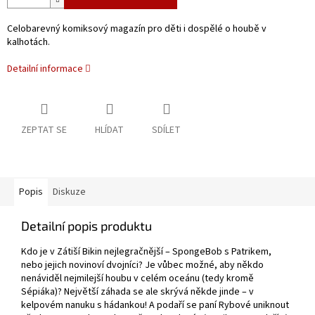
Celobarevný komiksový magazín pro děti i dospělé o houbě v
kalhotách.
Detailní informace
ZEPTAT SE
HLÍDAT
SDÍLET
Popis
Diskuze
Detailní popis produktu
Kdo je v Zátiší Bikin nejlegračnější – SpongeBob s Patrikem,
nebo jejich novinoví dvojníci? Je vůbec možné, aby někdo
nenáviděl nejmilejší houbu v celém oceánu (tedy kromě
Sépiáka)? Největší záhada se ale skrývá někde jinde – v
kelpovém nanuku s hádankou! A podaří se paní Rybové uniknout