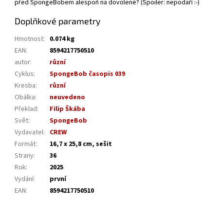
před SpongeBobem alespoň na dovolené? (Spoiler: nepodaří :-)
Doplňkové parametry
Hmotnost
:
0.074 kg
EAN
:
8594217750510
autor
:
různí
Cyklus
:
SpongeBob časopis 039
Kresba
:
různí
Obálka
:
neuvedeno
Překlad
:
Filip Škába
Svět
:
SpongeBob
Vydavatel
:
CREW
Formát
:
16,7 x 25,8 cm, sešit
Strany
:
36
Rok
:
2025
Vydání
:
první
EAN
:
8594217750510