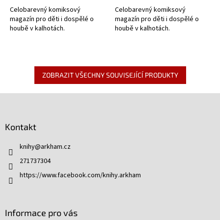
Celobarevný komiksový
Celobarevný komiksový
magazín pro děti i dospělé o
magazín pro děti i dospělé o
houbě v kalhotách.
houbě v kalhotách.
ZOBRAZIT VŠECHNY SOUVISEJÍCÍ PRODUKTY
Z
á
p
Kontakt
a
t
knihy
@
arkham.cz
í
271737304
https://www.facebook.com/knihy.arkham
Informace pro vás