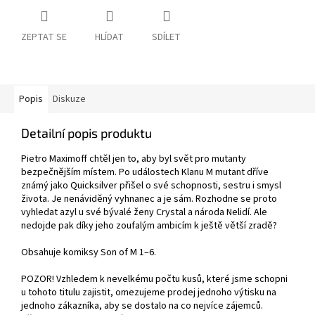
ZEPTAT SE
HLÍDAT
SDÍLET
Popis
Diskuze
Detailní popis produktu
Pietro Maximoff chtěl jen to, aby byl svět pro mutanty
bezpečnějším místem. Po událostech Klanu M mutant dříve
známý jako Quicksilver přišel o své schopnosti, sestru i smysl
života. Je nenáviděný vyhnanec a je sám. Rozhodne se proto
vyhledat azyl u své bývalé ženy Crystal a národa Nelidí. Ale
nedojde pak díky jeho zoufalým ambicím k ještě větší zradě?
Obsahuje komiksy Son of M 1–6.
POZOR! Vzhledem k nevelkému počtu kusů, které jsme schopni
u tohoto titulu zajistit, omezujeme prodej jednoho výtisku na
jednoho zákazníka, aby se dostalo na co nejvíce zájemců.