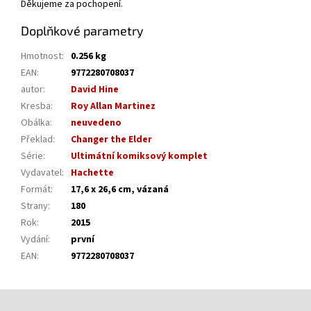
Děkujeme za pochopení.
Doplňkové parametry
Hmotnost
:
0.256 kg
EAN
:
9772280708037
autor
:
David Hine
Kresba
:
Roy Allan Martinez
Obálka
:
neuvedeno
Překlad
:
Changer the Elder
Série
:
Ultimátní komiksový komplet
Vydavatel
:
Hachette
Formát
:
17,6 x 26,6 cm, vázaná
Strany
:
180
Rok
:
2015
Vydání
:
první
EAN
:
9772280708037
Z