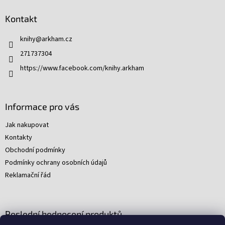
á
p
Kontakt
a
t
knihy
@
arkham.cz
í
271737304
https://www.facebook.com/knihy.arkham
Informace pro vás
Jak nakupovat
Kontakty
Obchodní podmínky
Podmínky ochrany osobních údajů
Reklamační řád
Poslední hodnocení produktů