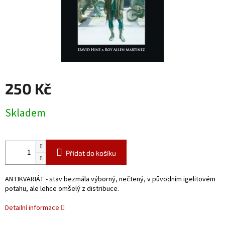
250 Kč
Měrná
Skladem
cena:
Přidat do košíku
ANTIKVARIÁT - stav bezmála výborný, nečtený, v původním igelitovém
potahu, ale lehce omšelý z distribuce.
Detailní informace