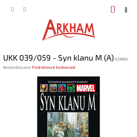
Přejít
NÁKUP
na
obsah
KOŠÍK
UKK 039/059 - Syn klanu M (A)
029660
Průměrné
Neohodnoceno
Podrobnosti hodnocení
hodnocení
produktu
je
0,0
z
5
hvězdiček.