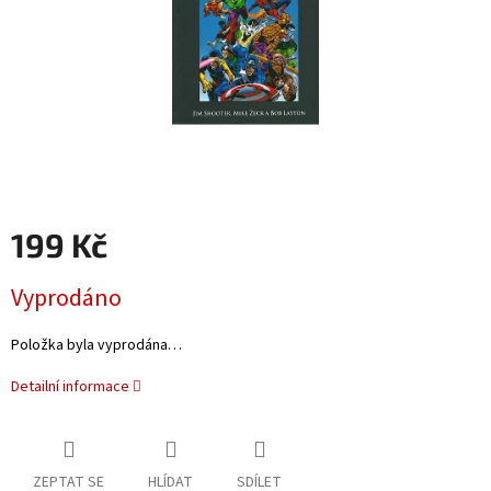
199 Kč
Měrná
Vyprodáno
cena:
Položka byla vyprodána…
Detailní informace
ZEPTAT SE
HLÍDAT
SDÍLET