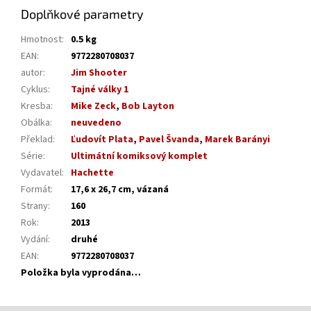
Doplňkové parametry
Hmotnost
:
0.5 kg
EAN
:
9772280708037
autor
:
Jim Shooter
Cyklus
:
Tajné války 1
Kresba
:
Mike Zeck
,
Bob Layton
Obálka
:
neuvedeno
Překlad
:
Ľudovít Plata
,
Pavel Švanda
,
Marek Barányi
Série
:
Ultimátní komiksový komplet
Vydavatel
:
Hachette
Formát
:
17,6 x 26,7 cm, vázaná
Strany
:
160
Rok
:
2013
Vydání
:
druhé
EAN
:
9772280708037
Položka byla vyprodána…