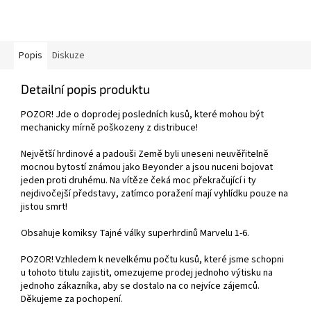
Popis
Diskuze
Detailní popis produktu
POZOR! Jde o doprodej posledních kusů, které mohou být
mechanicky mírně poškozeny z distribuce!
Největší hrdinové a padouši Země byli uneseni neuvěřitelně
mocnou bytostí známou jako Beyonder a jsou nuceni bojovat
jeden proti druhému. Na vítěze čeká moc překračující i ty
nejdivočejší představy, zatímco poražení mají vyhlídku pouze na
jistou smrt!
Obsahuje komiksy Tajné války superhrdinů Marvelu 1-6.
POZOR! Vzhledem k nevelkému počtu kusů, které jsme schopni
u tohoto titulu zajistit, omezujeme prodej jednoho výtisku na
jednoho zákazníka, aby se dostalo na co nejvíce zájemců.
Děkujeme za pochopení.