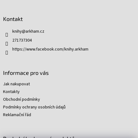
Z
á
p
Kontakt
a
t
knihy
@
arkham.cz
í
271737304
https://www.facebook.com/knihy.arkham
Informace pro vás
Jak nakupovat
Kontakty
Obchodní podmínky
Podmínky ochrany osobních údajů
Reklamační řád