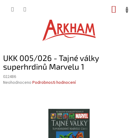
Přejít
NÁKUP
na
obsah
KOŠÍK
UKK 005/026 - Tajné války
superhrdinů Marvelu 1
022486
Průměrné
Neohodnoceno
Podrobnosti hodnocení
hodnocení
produktu
je
0,0
z
5
hvězdiček.