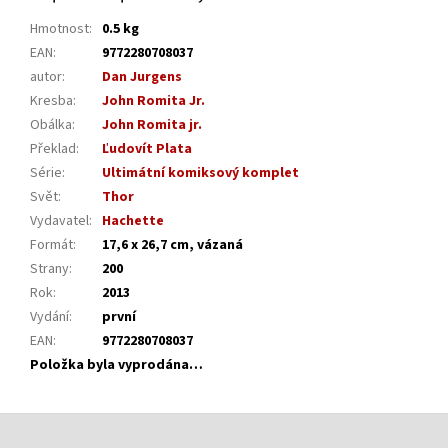
Hmotnost
:
0.5 kg
EAN
:
9772280708037
autor
:
Dan Jurgens
Kresba
:
John Romita Jr.
Obálka
:
John Romita jr.
Překlad
:
Ľudovít Plata
Série
:
Ultimátní komiksový komplet
Svět
:
Thor
Vydavatel
:
Hachette
Formát
:
17,6 x 26,7 cm, vázaná
Strany
:
200
Rok
:
2013
Vydání
:
první
EAN
:
9772280708037
Položka byla vyprodána…
Z
á