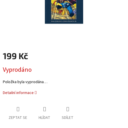
199 Kč
Měrná
Vyprodáno
cena:
Položka byla vyprodána…
Detailní informace
ZEPTAT SE
HLÍDAT
SDÍLET