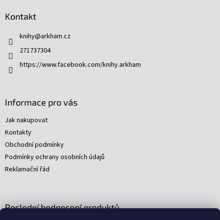
p
Kontakt
a
t
knihy
@
arkham.cz
í
271737304
https://www.facebook.com/knihy.arkham
Informace pro vás
Jak nakupovat
Kontakty
Obchodní podmínky
Podmínky ochrany osobních údajů
Reklamační řád
Poslední hodnocení produktů