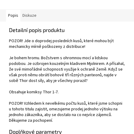
Popis
Diskuze
Detailní popis produktu
POZOR! Jde o doprodej posledních kusů, které mohou být
mechanicky mírně poškozeny z distribuce!
Je bohem hromu. Božstvem s ohromnou mocí a lidskou
podobou. Je ozbrojen kouzelným kladivem Mjolnirem. A přísahal,
že své mimořádné schopnosti využije k ochraně Země. Když se
však proti němu obrátí bohové tří různých panteonů, najde v
sobě Thor dost síly, aby je všechny porazil?
Obsahuje komiksy Thor 1-7.
POZOR! Vzhledem k nevelkému počtu kusů, které jsme schopni
u tohoto titulu zajistit, omezujeme prodej jednoho výtisku na
jednoho zákazníka, aby se dostalo na co nejvíce zájemců.
Děkujeme za pochopení.
Doplňkové parametry