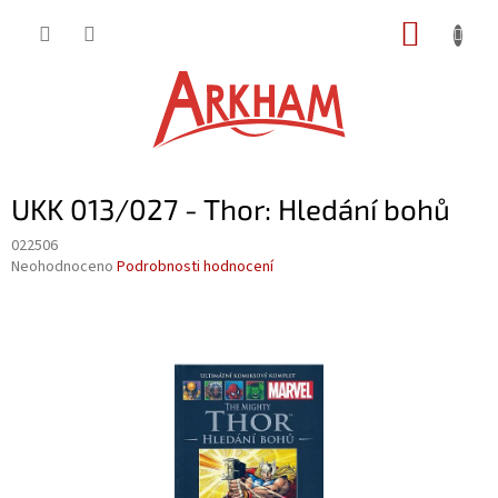
Přejít
NÁKUP
na
obsah
KOŠÍK
UKK 013/027 - Thor: Hledání bohů
022506
Průměrné
Neohodnoceno
Podrobnosti hodnocení
hodnocení
produktu
je
0,0
z
5
hvězdiček.