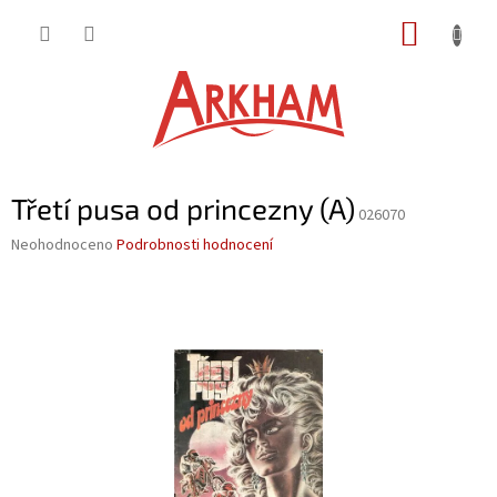
Přejít
NÁKUP
na
obsah
KOŠÍK
Třetí pusa od princezny (A)
026070
Průměrné
Neohodnoceno
Podrobnosti hodnocení
hodnocení
produktu
je
0,0
z
5
hvězdiček.