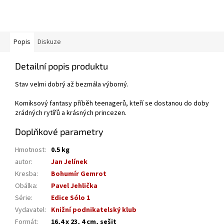
Popis
Diskuze
Detailní popis produktu
Stav velmi dobrý až bezmála výborný.
Komiksový fantasy příběh teenagerů, kteří se dostanou do doby
zrádných rytířů a krásných princezen.
Doplňkové parametry
Hmotnost
:
0.5 kg
autor
:
Jan Jelínek
Kresba
:
Bohumír Gemrot
Obálka
:
Pavel Jehlička
Série
:
Edice Sólo 1
Vydavatel
:
Knižní podnikatelský klub
Formát
:
16,4 x 23, 4 cm, sešit