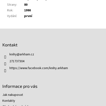
Strany
:
80
Rok
:
1990
Vydání
:
první
Z
á
p
Kontakt
a
t
knihy
@
arkham.cz
í
271737304
https://www.facebook.com/knihy.arkham
Informace pro vás
Jak nakupovat
Kontakty