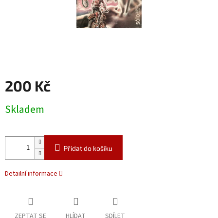
200 Kč
Měrná
Skladem
cena:
Přidat do košíku
Detailní informace
ZEPTAT SE
HLÍDAT
SDÍLET