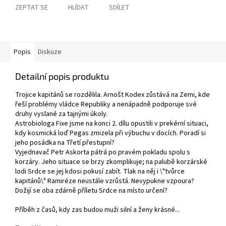
ZEPTAT SE
HLÍDAT
SDÍLET
Popis
Diskuze
Detailní popis produktu
Trojice kapitánů se rozdělila. Arnošt Kodex zůstává na Zemi, kde
řeší problémy vládce Republiky a nenápadně podporuje své
druhy vyslané za tajnými úkoly.
Astrobiologa Fixe jsme na konci 2. dílu opustili v prekérní situaci,
kdy kosmická loď Pegas zmizela při výbuchu v docích. Poradí si
jeho posádka na Třetí přestupní?
Vyjednavač Petr Askorta pátrá po pravém pokladu spolu s
korzáry. Jeho situace se brzy zkomplikuje; na palubě korzárské
lodi Srdce se jej kdosi pokusí zabít. Tlak na něj i \"tvůrce
kapitánů\" Ramiréze neustále vzrůstá. Nevypukne vzpoura?
Dožijí se oba zdárně příletu Srdce na místo určení?
Příběh z časů, kdy zas budou muži silní a ženy krásné...