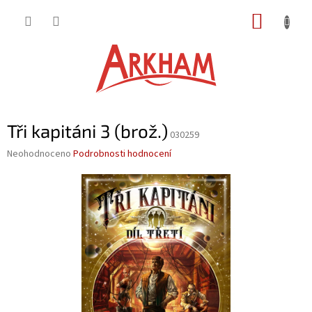
Přejít
NÁKUP
na
obsah
KOŠÍK
Tři kapitáni 3 (brož.)
030259
Průměrné
Neohodnoceno
Podrobnosti hodnocení
hodnocení
produktu
je
0,0
z
5
hvězdiček.