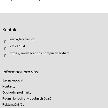
Z
á
p
Kontakt
a
t
knihy
@
arkham.cz
í
271737304
https://www.facebook.com/knihy.arkham
Informace pro vás
Jak nakupovat
Kontakty
Obchodní podmínky
Podmínky ochrany osobních údajů
Reklamační řád