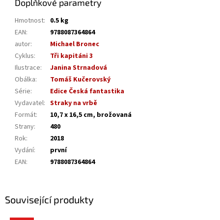
Doplňkové parametry
Hmotnost
:
0.5 kg
EAN
:
9788087364864
autor
:
Michael Bronec
Cyklus
:
Tři kapitáni 3
Ilustrace
:
Janina Strnadová
Obálka
:
Tomáš Kučerovský
Série
:
Edice Česká fantastika
Vydavatel
:
Straky na vrbě
Formát
:
10,7 x 16,5 cm, brožovaná
Strany
:
480
Rok
:
2018
Vydání
:
první
EAN
:
9788087364864
Související produkty