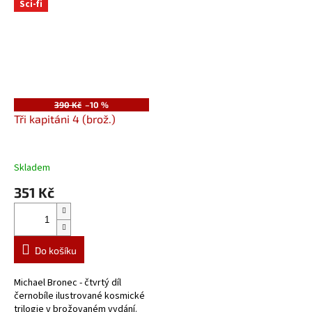
Sci-fi
390 Kč
–10 %
Tři kapitáni 4 (brož.)
Skladem
351 Kč
Do košíku
Michael Bronec - čtvrtý díl
černobíle ilustrované kosmické
trilogie v brožovaném vydání.