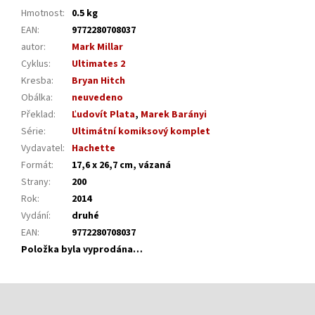
Hmotnost
:
0.5 kg
EAN
:
9772280708037
autor
:
Mark Millar
Cyklus
:
Ultimates 2
Kresba
:
Bryan Hitch
Obálka
:
neuvedeno
Překlad
:
Ľudovít Plata
,
Marek Barányi
Série
:
Ultimátní komiksový komplet
Vydavatel
:
Hachette
Formát
:
17,6 x 26,7 cm, vázaná
Strany
:
200
Rok
:
2014
Vydání
:
druhé
EAN
:
9772280708037
Položka byla vyprodána…
Z
á