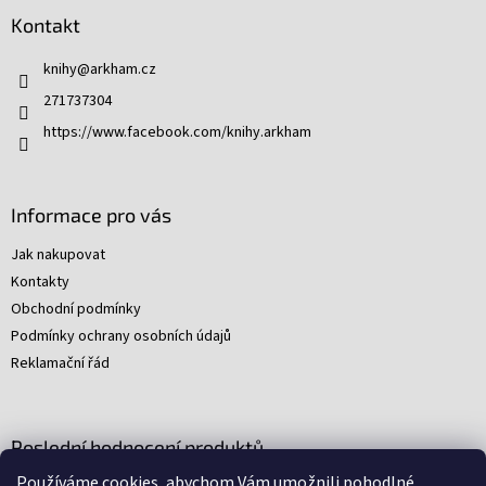
p
Kontakt
a
t
knihy
@
arkham.cz
í
271737304
https://www.facebook.com/knihy.arkham
Informace pro vás
Jak nakupovat
Kontakty
Obchodní podmínky
Podmínky ochrany osobních údajů
Reklamační řád
Poslední hodnocení produktů
Používáme cookies, abychom Vám umožnili pohodlné