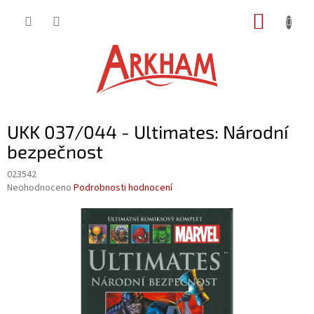
Přejít
NÁKUP
na
obsah
KOŠÍK
UKK 037/044 - Ultimates: Národní
bezpečnost
023542
Průměrné
Neohodnoceno
Podrobnosti hodnocení
hodnocení
produktu
je
0,0
z
5
hvězdiček.