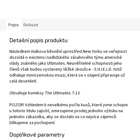
Popis
Diskuze
Detailní popis produktu
Následkem Hulkova běsnění uprostřed New Yorku se veřejnost
dozvídá o existenci nadlidského zásahového týmu americké
vlády známého jako Ultimates. Neuvěřitelné schopnosti jeho
členů však budou vystaveny těžké zkoušce - S.H.I.E.L.D. totiž
odhaluje mimozemskou invazi, která se v utajení připravuje už
celá desetiletí.
Obsahuje komiksy The Ultimates 7-13.
POZOR! Vzhledem k nevelkému počtu kusů, které jsme schopni
u tohoto titulu zajistit, omezujeme prodej jednoho výtisku na
jednoho zákazníka, aby se dostalo na co nejvíce zájemců.
Děkujeme za pochopení.
Doplňkové parametry