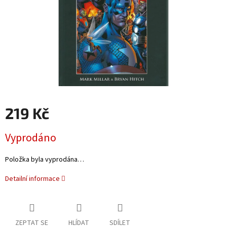
219 Kč
Měrná
Vyprodáno
cena:
Položka byla vyprodána…
Detailní informace
ZEPTAT SE
HLÍDAT
SDÍLET