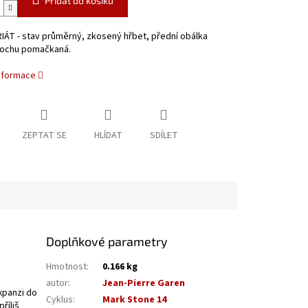
Přidat do košíku
IÁT - stav průměrný, zkosený hřbet, přední obálka
rochu pomačkaná.
informace
ZEPTAT SE
HLÍDAT
SDÍLET
Doplňkové parametry
Hmotnost
:
0.166 kg
autor
:
Jean-Pierre Garen
xpanzi do
Cyklus
:
Mark Stone 14
říliš