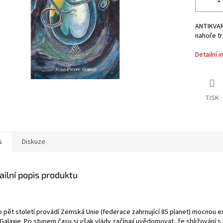
ANTIKVAR
nahoře t
Detailní 
TISK
s
Diskuze
ailní popis produktu
o pět století provádí Zemská Unie (federace zahrnující 85 planet) mocnou e
Galaxie. Po stupem času si však vlády začínají uvědomovat, že sbližování s p