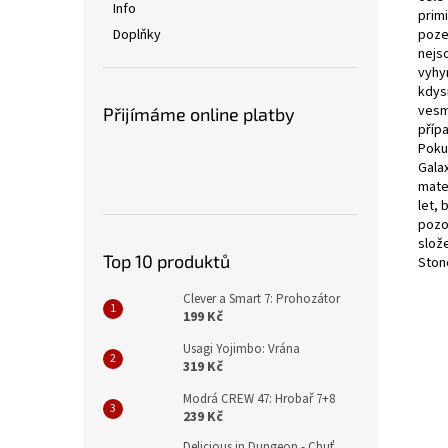
Info
prim
Doplňky
pozem
nejs
vyhy
kdysi
vesmí
Přijímáme online platby
příp
Pokud
Gala
mate
let,
pozo
slož
Top 10 produktů
Ston
Clever a Smart 7: Prohozátor
199 Kč
Usagi Yojimbo: Vrána
319 Kč
Modrá CREW 47: Hrobař 7+8
239 Kč
Delicious in Dungeon - Chuť