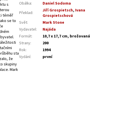
Obálka
:
Daniel Sodoma
ktu s
kterou
Jiří Grospietsch
,
Ivana
Překlad
:
ci téměř
Grospietschová
jako se to
Svět
:
Mark Stone
že
Vydavatel
:
Najáda
žádném
Formát
:
10,7 x 17,7 cm, brožovaná
byvatel.
áležitosti
Strany
:
200
tačními
Rok
:
1994
průběhu sta
Vydání
:
první
zalo, že
to skupiny
ulace. Mark