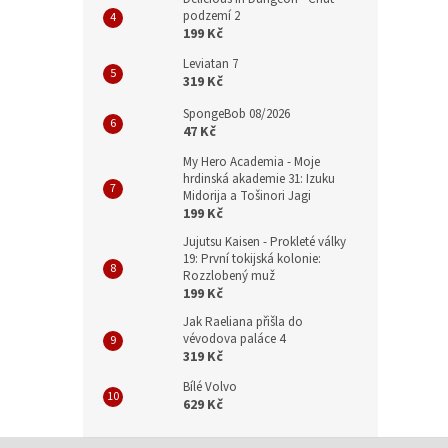
podzemí 2
199 Kč
Leviatan 7
319 Kč
SpongeBob 08/2026
47 Kč
My Hero Academia - Moje
hrdinská akademie 31: Izuku
Midorija a Tošinori Jagi
199 Kč
Jujutsu Kaisen - Prokleté války
19: První tokijská kolonie:
Rozzlobený muž
199 Kč
Jak Raeliana přišla do
vévodova paláce 4
319 Kč
Bílé Volvo
629 Kč
Z