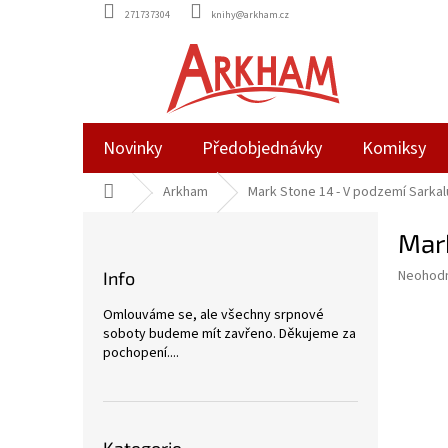
Přejít
271737304
knihy@arkham.cz
na
obsah
Novinky
Předobjednávky
Komiksy
Domů
Arkham
Mark Stone 14 - V podzemí Sarkalu
P
Mark
o
s
Průměr
Neohod
Info
t
hodnoce
r
produkt
Omlouváme se, ale všechny srpnové
a
je
soboty budeme mít zavřeno. Děkujeme za
0,0
n
pochopení....
z
n
5
í
hvězdič
p
Přeskočit
a