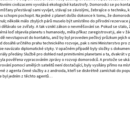
itivními civilizacemi vyvolává ekologické katastrofy. Domorodci se po konta
šťany přestávají sami vyvíjet, stávají se závislými, žebrajíce o techniku, 
ou schopni pochopit. Na jedné z planet došlo dokonce k tomu, že domorod
nuli; několik málo zbylých párů muselo být umístěno do přírodní rezervace 
 dělávalo se zvířaty. A tak vznikl zákon o nevměšování se. Pokud se stalo, 
rná loď objevila planetu s humanoidy, měla příkaz zaregistrovat ji, ale v 
adě nevstupovat do kontaktu, aniž by byl proveden pečlivý průzkum jejích o
 dosáhli určitého prahu technického rozvoje, pak s nimi Ministerstvo pro z
xie navázalo diplomatické styky. V opačném případě byly složky s dokumen
riály předány Službě pro dohled nad primitivními planetami a ta, dvakrát v 
 byla pověřena vypracováním zprávy o rozvoji domorodců. A protože se uká
rování pomocí umělých satelitů není dostačující, byly vysílány přímo na mís
ené z agenta činné služby a z androida, kteří se diskrétně zamíchali do pop
e byl jedním z těchto agentů…