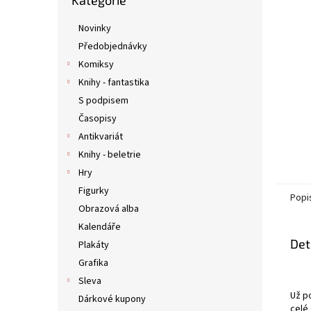
Kategorie
kategorie
n
e
Novinky
l
Předobjednávky
Komiksy
Knihy - fantastika
S podpisem
Časopisy
Antikvariát
Knihy - beletrie
Hry
Figurky
Popi
Obrazová alba
Kalendáře
Det
Plakáty
Grafika
Sleva
Už p
Dárkové kupony
celé 