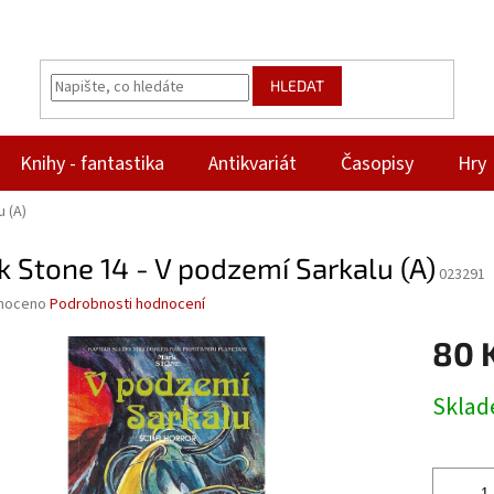
HLEDAT
Knihy - fantastika
Antikvariát
Časopisy
Hry
 (A)
 Stone 14 - V podzemí Sarkalu (A)
023291
né
noceno
Podrobnosti hodnocení
ní
80 
u
Měrná
Skla
cena:
ek.