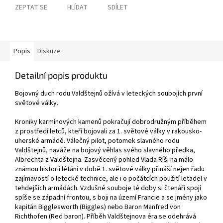
ZEPTAT SE
HLÍDAT
SDÍLET
Popis
Diskuze
Detailní popis produktu
Bojovný duch rodu Valdštejnů ožívá v leteckých soubojích první
světové války.
Kroniky karmínových kamenů pokračují dobrodružným příběhem
z prostředí letců, kteří bojovali za 1. světové války v rakousko-
uherské armádě. Válečný pilot, potomek slavného rodu
Valdštejnů, naváže na bojový věhlas svého slavného předka,
Albrechta z Valdštejna. Zasvěcený pohled Vlada Ríši na málo
známou historii létání v době 1. světové války přináší nejen řadu
zajímavostí o letecké technice, ale i o počátcích použití letadel v
tehdejších armádách. Vzdušné souboje té doby si čtenáři spojí
spíše se západní frontou, s boji na území Francie a se jmény jako
kapitán Bigglesworth (Biggles) nebo Baron Manfred von
Richthofen (Red baron). Příběh Valdštejnova éra se odehrává