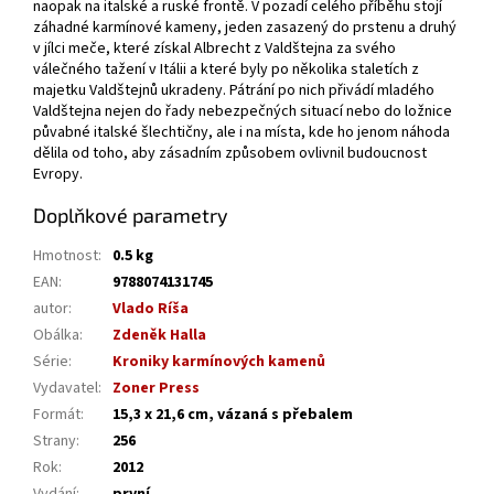
naopak na italské a ruské frontě. V pozadí celého příběhu stojí
záhadné karmínové kameny, jeden zasazený do prstenu a druhý
v jílci meče, které získal Albrecht z Valdštejna za svého
válečného tažení v Itálii a které byly po několika staletích z
majetku Valdštejnů ukradeny. Pátrání po nich přivádí mladého
Valdštejna nejen do řady nebezpečných situací nebo do ložnice
půvabné italské šlechtičny, ale i na místa, kde ho jenom náhoda
dělila od toho, aby zásadním způsobem ovlivnil budoucnost
Evropy.
Doplňkové parametry
Hmotnost
:
0.5 kg
EAN
:
9788074131745
autor
:
Vlado Ríša
Obálka
:
Zdeněk Halla
Série
:
Kroniky karmínových kamenů
Vydavatel
:
Zoner Press
Formát
:
15,3 x 21,6 cm, vázaná s přebalem
Strany
:
256
Rok
:
2012