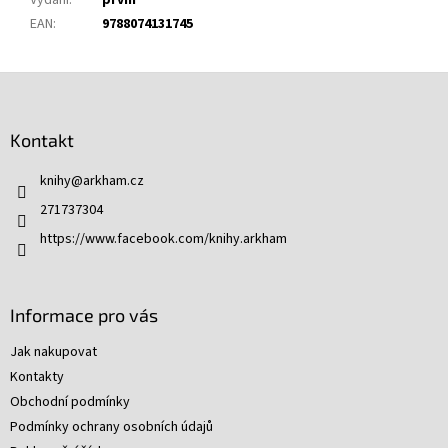
Vydání
:
první
EAN
:
9788074131745
Z
á
p
Kontakt
a
t
knihy
@
arkham.cz
í
271737304
https://www.facebook.com/knihy.arkham
Informace pro vás
Jak nakupovat
Kontakty
Obchodní podmínky
Podmínky ochrany osobních údajů