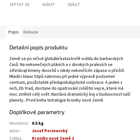
ZEPTAT SE
HLÍDAT
SDÍLET
Popis
Diskuze
Detailní popis produktu
Země se po ničivé globální katastrofě vrátila do barbarských
časů. Na nekonečných pláních a v divokých pralesích se
střetávají kmeny divochů v nikdy nekončícím zápase o přežití.
Mladíci klanu Stipů naleznou při jedné výpravě podzemní
centrum, pozůstatek předapokalyptické civilizace. A jeden z
nich, Eb Yrad, dostane do opatrování zvláštní vejce, které má
moc změnit celý svět. Nastává dramatický boj o budoucnost naší
planety...První kniha tetralogie Kroniky nové Země.
Doplňkové parametry
Hmotnost
:
0.5 kg
autor
:
Josef Pecinovský
Cyklus
:
Kroniky nové Země 1