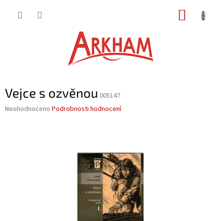
Přejít
NÁKUP
na
obsah
KOŠÍK
Vejce s ozvěnou
005147
Průměrné
Neohodnoceno
Podrobnosti hodnocení
hodnocení
produktu
je
0,0
z
5
hvězdiček.