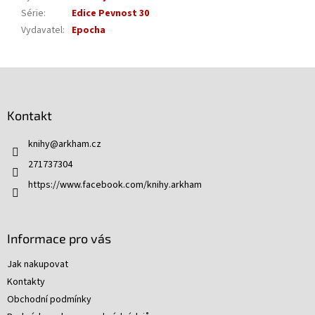
Série
:
Edice Pevnost 30
Vydavatel
:
Epocha
Z
á
p
Kontakt
a
t
knihy
@
arkham.cz
í
271737304
https://www.facebook.com/knihy.arkham
Informace pro vás
Jak nakupovat
Kontakty
Obchodní podmínky