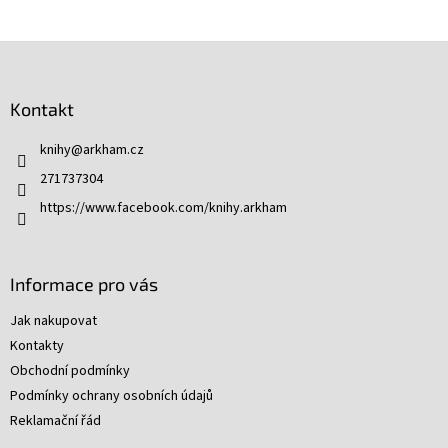
Z
á
p
Kontakt
a
t
knihy
@
arkham.cz
í
271737304
https://www.facebook.com/knihy.arkham
Informace pro vás
Jak nakupovat
Kontakty
Obchodní podmínky
Podmínky ochrany osobních údajů
Reklamační řád