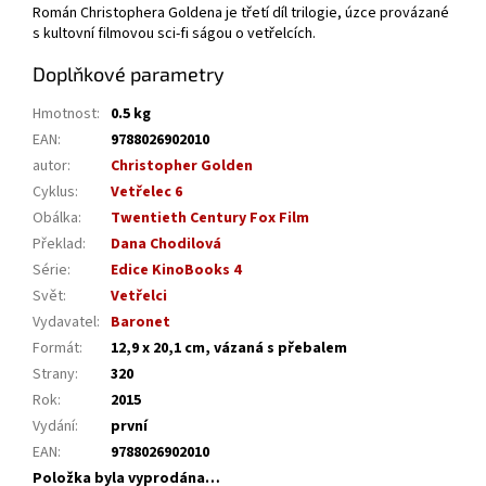
Román Christophera Goldena je třetí díl trilogie, úzce provázané
s kultovní filmovou sci-fi ságou o vetřelcích.
Doplňkové parametry
Hmotnost
:
0.5 kg
EAN
:
9788026902010
autor
:
Christopher Golden
Cyklus
:
Vetřelec 6
Obálka
:
Twentieth Century Fox Film
Překlad
:
Dana Chodilová
Série
:
Edice KinoBooks 4
Svět
:
Vetřelci
Vydavatel
:
Baronet
Formát
:
12,9 x 20,1 cm, vázaná s přebalem
Strany
:
320
Rok
:
2015
Vydání
:
první
EAN
:
9788026902010
Položka byla vyprodána…