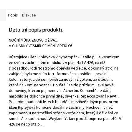
Popis
Diskuze
Detailní popis produktu
NOČNÍ MŮRA ZNOVU OŽÍVÁ...
A CHLADNÝ VESMÍR SE MĚNÍ V PEKLO!
Důstojnice Ellen Ripleyová v hyperspánku stále pluje vesmírem
ve svém záchranném modulu… A planeta LV-426, na níž
s posádkou lodi Nostromo objevila vetřelce, dokonalý stroj na
zabíjení, byla mezitím terraformována a osídlena prvními
kolonizátory. Lidé sem přišli za novým životem, za štěstím,
které na Zemi nepoznali. Pouštějí se do průzkumu své nové
domoviny, kterou pojmenovali Acherón. Komunitě se daří,
narodilo se dokonce první dítě, dívenka Rebecca zvaná Newt…
Po sedmapadesáti letech bloudění mezihvězdným prostorem
Ellen Ripleyová konečně dosáhne záchrany. Nechce nic než
zapomenout na strašlivý střet s vetřelcem, který ji dál děsí ve
snech. Ale společnost Weyland-Yutani ji potřebuje: na planetě LV-
426 se něco stalo…