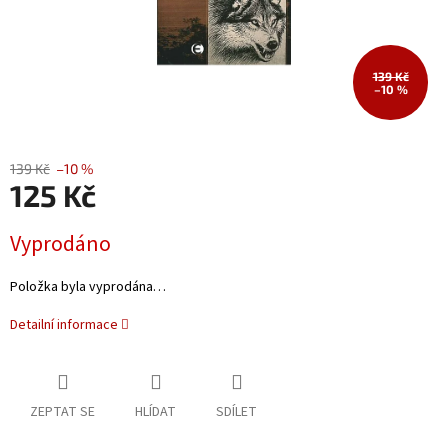
139 Kč
–10 %
139 Kč
–10 %
125 Kč
Měrná
Vyprodáno
cena:
Položka byla vyprodána…
Detailní informace
ZEPTAT SE
HLÍDAT
SDÍLET