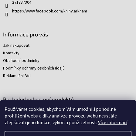
271737304
https://www.facebook.com/knihy.arkham
Informace pro vás
Jak nakupovat
Kontakty
Obchodní podmínky
Podmínky ochrany osobních údajů
Reklamační řád
Poslední hodnocení produktů
Používáme cookies, abychom Vám umožnili pohodlné
Young Indiana Jones a poklad na plantáži (A)
prohlížení webu a díky analýze provozu webu neustále
|
zlepšovali jeho funkce, výkon a použitelnost.
Více informací
Hodnocení produktu je 5 z 5 hvězdiček.