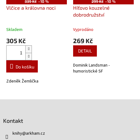
339 Kč
–10 %
299 Kč
–10 %
Vlčice a královna noci
Híťovo kouzelné
dobrodružství
Skladem
Vyprodáno
305 Kč
269 Kč
DETAIL
Dominik Landsman -
Do košíku
humoristické SF
Zdeněk Žemlička
Z
á
p
Kontakt
a
t
knihy
@
arkham.cz
í