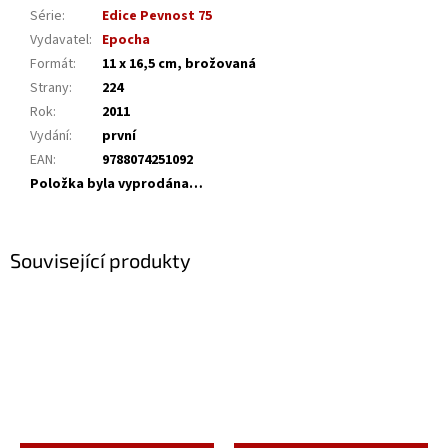
Série
:
Edice Pevnost 75
Vydavatel
:
Epocha
Formát
:
11 x 16,5 cm, brožovaná
Strany
:
224
Rok
:
2011
Vydání
:
první
EAN
:
9788074251092
Položka byla vyprodána…
Související produkty