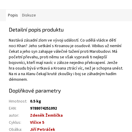
Popis
Diskuze
Detailní popis produktu
Nastává zásadní zlom ve vývoji událostí. Co udělá vládce dětí
noci Khan? Jeho setkání s Kroanou je osudové. Vibilius už nemíní
čekat a jeho syn zahajuje válečné tažení proti Marobudovi. Má
početní převahu, proti němu se však vypravili ti nejlepší
bojovníci, kteří mají navíc v záloze nejedno překvapení. Jenže
hra osudu bývá vrtkavá a Kroana ztrácí víc, než je schopna unést.
Na ni a na Alanu čekají kruté zkoušky i boj se záhadným hadím
démonem.
Doplňkové parametry
Hmotnost
:
0.5 kg
EAN
:
9788074251092
autor
:
Zdeněk Žemlička
Cyklus
:
Vlčice 5
Obálka
:
Jiří Petráček