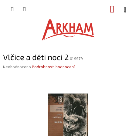
Přejít
NÁKUP
na
obsah
KOŠÍK
Vlčice a děti noci 2
019979
Průměrné
Neohodnoceno
Podrobnosti hodnocení
hodnocení
produktu
je
0,0
z
5
hvězdiček.