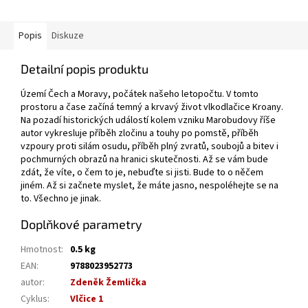
Popis
Diskuze
Detailní popis produktu
Území Čech a Moravy, počátek našeho letopočtu. V tomto
prostoru a čase začíná temný a krvavý život vlkodlačice Kroany.
Na pozadí historických událostí kolem vzniku Marobudovy říše
autor vykresluje příběh zločinu a touhy po pomstě, příběh
vzpoury proti silám osudu, příběh plný zvratů, soubojů a bitev i
pochmurných obrazů na hranici skutečnosti. Až se vám bude
zdát, že víte, o čem to je, nebuďte si jisti. Bude to o něčem
jiném. Až si začnete myslet, že máte jasno, nespoléhejte se na
to. Všechno je jinak.
Doplňkové parametry
Hmotnost
:
0.5 kg
EAN
:
9788023952773
autor
:
Zdeněk Žemlička
Cyklus
:
Vlčice 1