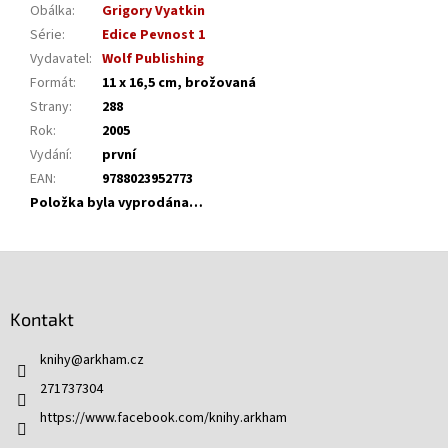
Obálka
:
Grigory Vyatkin
Série
:
Edice Pevnost 1
Vydavatel
:
Wolf Publishing
Formát
:
11 x 16,5 cm, brožovaná
Strany
:
288
Rok
:
2005
Vydání
:
první
EAN
:
9788023952773
Položka byla vyprodána…
Z
á
p
Kontakt
a
t
knihy
@
arkham.cz
í
271737304
https://www.facebook.com/knihy.arkham