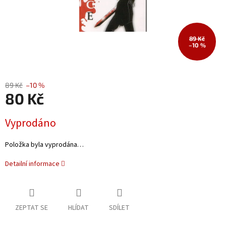
89 Kč
–10 %
89 Kč
–10 %
80 Kč
Měrná
Vyprodáno
cena:
Položka byla vyprodána…
Detailní informace
ZEPTAT SE
HLÍDAT
SDÍLET