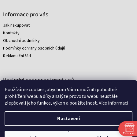
Informace pro vás
Jak nakupovat
Kontakty
Obchodní podmínky
Podmínky ochrany osobních údajů
Reklamační řád
Poslední hodnocení produktů
Používáme cookies, abychom Vám umožnili pohodlné
Young Indiana Jones a poklad na plantáži (A)
prohlížení webu a díky analýze provozu webu neustále
|
zlepšovali jeho funkce, výkon a použitelnost.
Více informací
Hodnocení produktu je 5 z 5 hvězdiček.
Nastavení
Nakódovali
Remedio Digital
|
Zbyněk Svoboda
|
Vytvořil
Shoptet
Zobrazit
Omlouváme se, ale všechny srpnové soboty budeme mít zavřeno.