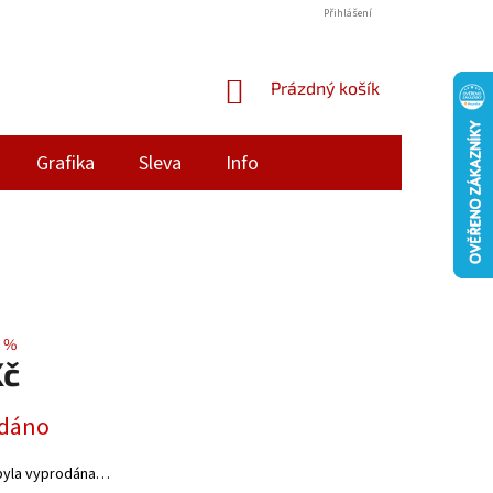
Přihlášení
NÁKUPNÍ
Prázdný košík
KOŠÍK
Grafika
Sleva
Info
 %
Kč
dáno
byla vyprodána…