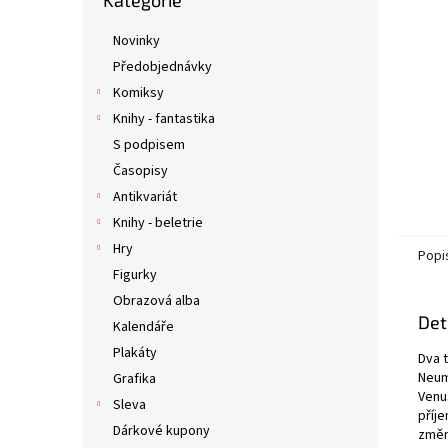
Kategorie
kategorie
n
e
Novinky
l
Předobjednávky
Komiksy
Knihy - fantastika
S podpisem
Časopisy
Antikvariát
Knihy - beletrie
Hry
Popi
Figurky
Obrazová alba
Det
Kalendáře
Plakáty
Dva t
Neum
Grafika
Venu
Sleva
příj
Dárkové kupony
změn