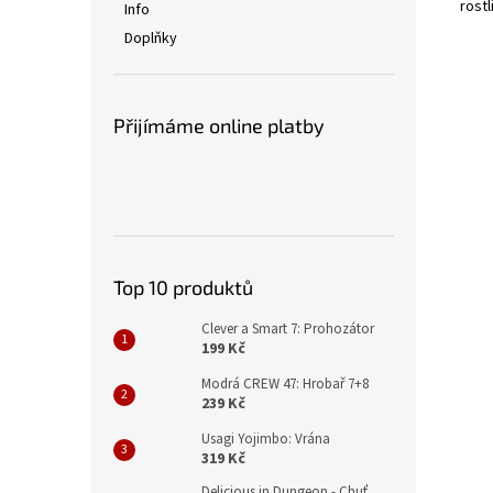
rost
Info
Doplňky
Přijímáme online platby
Top 10 produktů
Clever a Smart 7: Prohozátor
199 Kč
Modrá CREW 47: Hrobař 7+8
239 Kč
Usagi Yojimbo: Vrána
319 Kč
Delicious in Dungeon - Chuť