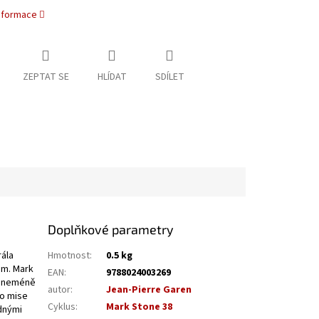
informace
ZEPTAT SE
HLÍDAT
SDÍLET
Doplňkové parametry
rála
Hmotnost
:
0.5 kg
em. Mark
EAN
:
9788024003269
 a neméně
autor
:
Jean-Pierre Garen
ho mise
Cyklus
:
Mark Stone 38
dnými