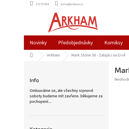
Přejít
271737304
knihy@arkham.cz
na
obsah
Novinky
Předobjednávky
Komiksy
Domů
Arkham
Mark Stone 38 - Zabijáci na Ervě
P
Mark
o
s
Průměr
Neohod
Info
t
hodnoce
r
produkt
Omlouváme se, ale všechny srpnové
a
je
soboty budeme mít zavřeno. Děkujeme za
0,0
n
pochopení....
z
n
5
í
hvězdič
p
Přeskočit
a