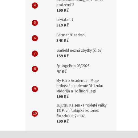
podzemí 2
199 Kč
Leviatan 7
319 Kč
Batman/Deadool
343 Kč
Garfield nezná zbytky (č. 69)
159 Kč
SpongeBob 08/2026
47 Kč
My Hero Academia - Moje
hrdinská akademie 31: Izuku
Midorija a Tošinori Jagi
199 Kč
Jujutsu Kaisen - Prokleté války
19: První tokijská kolonie:
Rozzlobený muž
199 Kč
Z