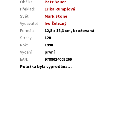
Obálka
:
Petr Bauer
Překlad
:
Erika Rumplová
Svět
:
Mark Stone
Vydavatel
:
Ivo Železný
Formát
:
12,5 x 18,3 cm, brožovaná
Strany
:
120
Rok
:
1998
Vydání
:
první
EAN
:
9788024003269
Položka byla vyprodána…