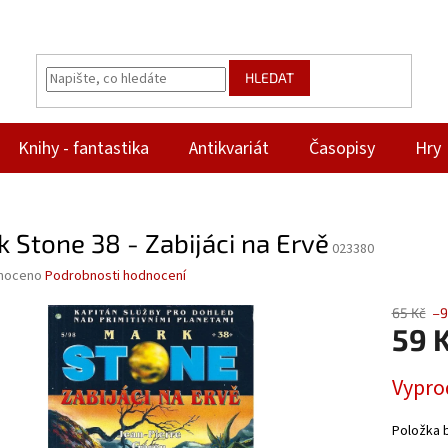
HLEDAT
Knihy - fantastika
Antikvariát
Časopisy
Hry
 Stone 38 - Zabijáci na Ervě
023380
né
noceno
Podrobnosti hodnocení
ní
u
65 Kč
–9
59 
Měrná
Vypro
cena:
ek.
Položka 