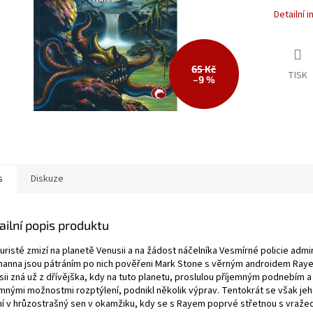
Detailní 
65 Kč
TISK
–9 %
s
Diskuze
ailní popis produktu
uristé zmizí na planetě Venusii a na žádost náčelníka Vesmírné policie admi
anna jsou pátráním po nich pověřeni Mark Stone s věrným androidem Ray
sii zná už z dřívějška, kdy na tuto planetu, proslulou příjemným podnebím
emnými možnostmi rozptýlení, podnikl několik výprav. Tentokrát se však je
í v hrůzostrašný sen v okamžiku, kdy se s Rayem poprvé střetnou s vraže