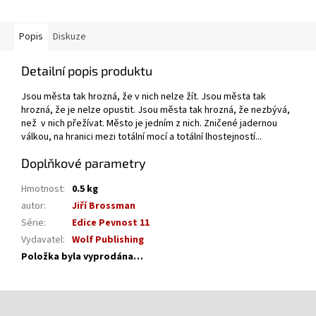
Popis
Diskuze
Detailní popis produktu
Jsou města tak hrozná, že v nich nelze žít. Jsou města tak
hrozná, že je nelze opustit. Jsou města tak hrozná, že nezbývá,
než v nich přežívat. Město je jedním z nich. Zničené jadernou
válkou, na hranici mezi totální mocí a totální lhostejností...
Doplňkové parametry
Hmotnost
:
0.5 kg
autor
:
Jiří Brossman
Série
:
Edice Pevnost 11
Vydavatel
:
Wolf Publishing
Položka byla vyprodána…
Z
á