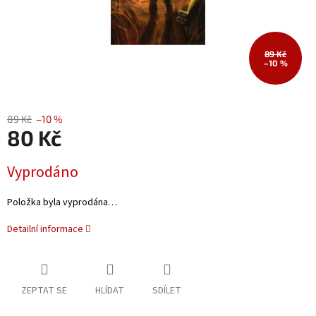
89 Kč
–10 %
89 Kč
–10 %
80 Kč
Měrná
Vyprodáno
cena:
Položka byla vyprodána…
Detailní informace
ZEPTAT SE
HLÍDAT
SDÍLET