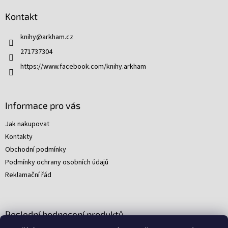
p
Kontakt
a
t
knihy
@
arkham.cz
í
271737304
https://www.facebook.com/knihy.arkham
Informace pro vás
Jak nakupovat
Kontakty
Obchodní podmínky
Podmínky ochrany osobních údajů
Reklamační řád
Poslední hodnocení produktů