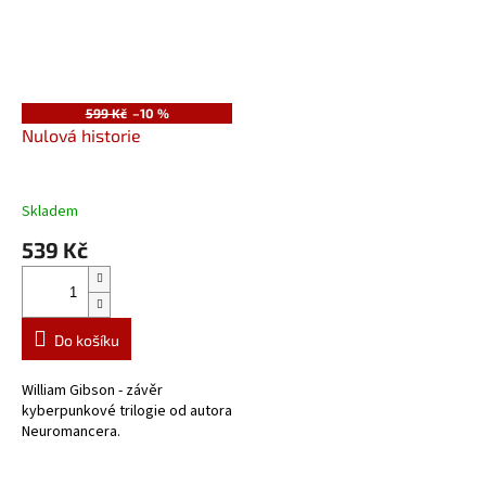
599 Kč
–10 %
Nulová historie
Skladem
539 Kč
Do košíku
William Gibson - závěr
kyberpunkové trilogie od autora
Neuromancera.