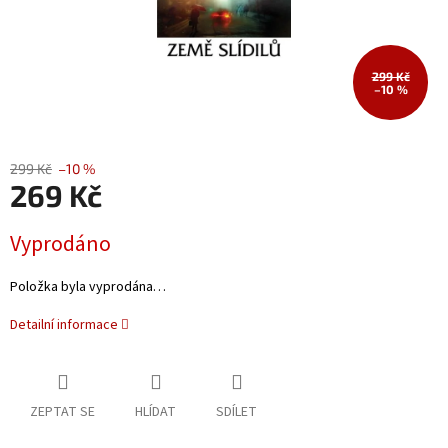
299 Kč
–10 %
299 Kč
–10 %
269 Kč
Měrná
Vyprodáno
cena:
Položka byla vyprodána…
Detailní informace
ZEPTAT SE
HLÍDAT
SDÍLET