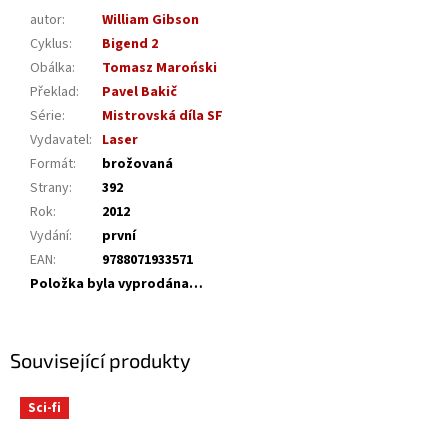
autor
:
William Gibson
Cyklus
:
Bigend 2
Obálka
:
Tomasz Maroński
Překlad
:
Pavel Bakič
Série
:
Mistrovská díla SF
Vydavatel
:
Laser
Formát
:
brožovaná
Strany
:
392
Rok
:
2012
Vydání
:
první
EAN
:
9788071933571
Položka byla vyprodána…
Související produkty
Sci-fi