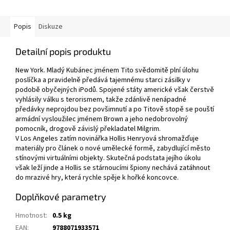
Popis
Diskuze
Detailní popis produktu
New York. Mladý Kubánec jménem Tito svědomitě plní úlohu
poslíčka a pravidelně předává tajemnému starci zásilky v
podobě obyčejných iPodů. Spojené státy americké však čerstvě
vyhlásily válku s terorismem, takže zdánlivě nenápadné
předávky neprojdou bez povšimnutí a po Titově stopě se pouští
armádní vysloužilec jménem Brown a jeho nedobrovolný
pomocník, drogově závislý překladatel Milgrim.
V Los Angeles zatím novinářka Hollis Henryová shromažďuje
materiály pro článek o nové umělecké formě, zabydlující město
stínovými virtuálními objekty. Skutečná podstata jejího úkolu
však leží jinde a Hollis se stárnoucími špiony nechává zatáhnout
do mrazivé hry, která rychle spěje k hořké koncovce.
Doplňkové parametry
Hmotnost
:
0.5 kg
EAN
:
9788071933571