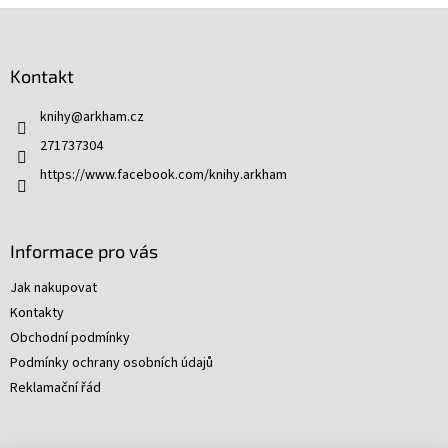
Z
á
p
Kontakt
a
t
knihy
@
arkham.cz
í
271737304
https://www.facebook.com/knihy.arkham
Informace pro vás
Jak nakupovat
Kontakty
Obchodní podmínky
Podmínky ochrany osobních údajů
Reklamační řád