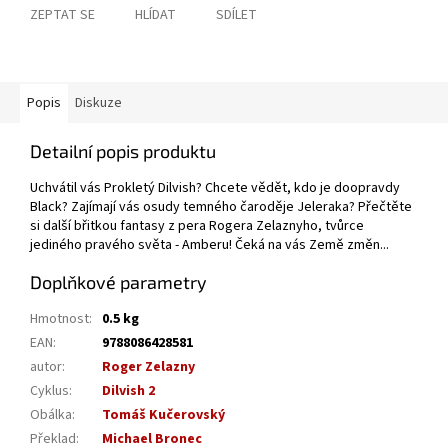
ZEPTAT SE
HLÍDAT
SDÍLET
Popis
Diskuze
Detailní popis produktu
Uchvátil vás Prokletý Dilvish? Chcete vědět, kdo je doopravdy
Black? Zajímají vás osudy temného čaroděje Jeleraka? Přečtěte
si další břitkou fantasy z pera Rogera Zelaznyho, tvůrce
jediného pravého světa - Amberu! Čeká na vás Země změn...
Doplňkové parametry
Hmotnost
:
0.5 kg
EAN
:
9788086428581
autor
:
Roger Zelazny
Cyklus
:
Dilvish 2
Obálka
:
Tomáš Kučerovský
Překlad
:
Michael Bronec