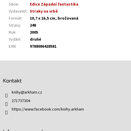
Série
:
Edice Západní fantastika
Vydavatel
:
Straky na vrbě
Formát
:
10,7 x 16,5 cm, brožovaná
Strany
:
248
Rok
:
2005
Vydání
:
druhé
EAN
:
9788086428581
Z
á
p
Kontakt
a
t
knihy
@
arkham.cz
í
271737304
https://www.facebook.com/knihy.arkham