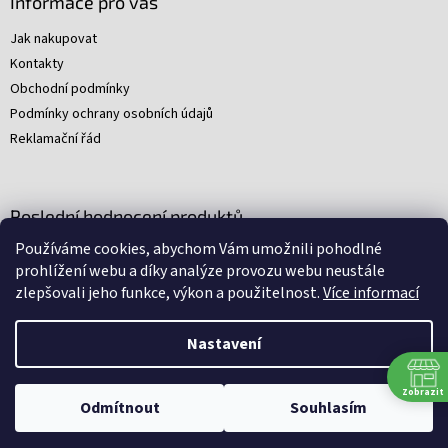
Informace pro vás
Jak nakupovat
Kontakty
Obchodní podmínky
Podmínky ochrany osobních údajů
Reklamační řád
Poslední hodnocení produktů
Používáme cookies, abychom Vám umožnili pohodlné
Young Indiana Jones a poklad na plantáži (A)
prohlížení webu a díky analýze provozu webu neustále
|
zlepšovali jeho funkce, výkon a použitelnost.
Více informací
Hodnocení produktu je 5 z 5 hvězdiček.
Nastavení
Nakódovali
Remedio Digital
|
Zbyněk Svoboda
|
Vytvořil
Shoptet
Zobrazit
Omlouváme se, ale všechny srpnové soboty budeme mít zavřeno.
Odmítnout
Souhlasím
Děkujeme za pochopení.
Copyright 2026
Arkham
. Všechna práva vyhrazena.