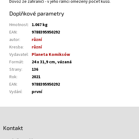
Dovoz ze zahraničí - v jeho rámci omezený počet kusů.
Doplňkové parametry
Hmotnost
:
1.067 kg
EAN
:
9788395950292
autor
:
různí
Kresba
:
různí
Vydavatel
:
Planeta Komiksów
Formát
:
24 x 31,9 cm, vázaná
Strany
:
136
Rok
:
2021
EAN
:
9788395950292
Vydání
:
první
Z
á
p
Kontakt
a
t