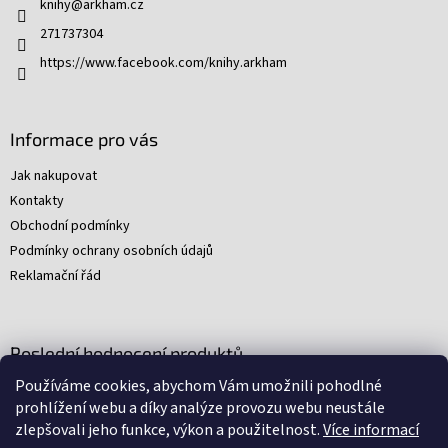
knihy
@
arkham.cz
í
271737304
https://www.facebook.com/knihy.arkham
Informace pro vás
Jak nakupovat
Kontakty
Obchodní podmínky
Podmínky ochrany osobních údajů
Reklamační řád
Poslední hodnocení produktů
Používáme cookies, abychom Vám umožnili pohodlné
Young Indiana Jones a poklad na plantáži (A)
prohlížení webu a díky analýze provozu webu neustále
|
zlepšovali jeho funkce, výkon a použitelnost.
Více informací
Hodnocení produktu je 5 z 5 hvězdiček.