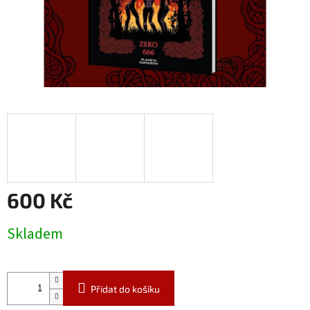
600 Kč
Měrná
Skladem
cena:
Přidat do košíku