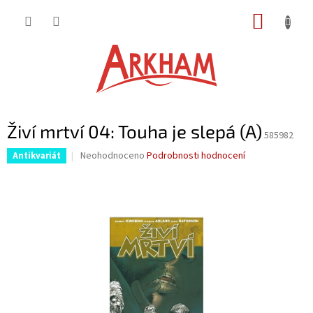
Přejít
NÁKUP
na
obsah
KOŠÍK
Živí mrtví 04: Touha je slepá (A)
585982
Průměrné
Neohodnoceno
Podrobnosti hodnocení
Antikvariát
hodnocení
produktu
je
0,0
z
5
hvězdiček.