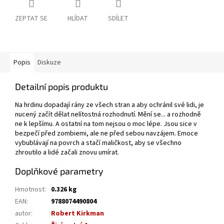
ZEPTAT SE
HLÍDAT
SDÍLET
Popis
Diskuze
Detailní popis produktu
Na hrdinu dopadají rány ze všech stran a aby ochránil své lidi, je
nucený začít dělat nelítostná rozhodnutí. Mění se... a rozhodně
ne k lepšímu. A ostatní na tom nejsou o moc lépe. Jsou sice v
bezpečí před zombiemi, ale ne před sebou navzájem. Emoce
vybublávají na povrch a stačí maličkost, aby se všechno
zhroutilo a lidé začali znovu umírat.
Doplňkové parametry
Hmotnost
:
0.326 kg
EAN
:
9788074490804
autor
:
Robert Kirkman