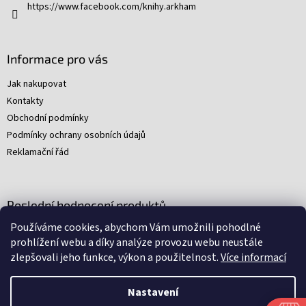
https://www.facebook.com/knihy.arkham
Informace pro vás
Jak nakupovat
Kontakty
Obchodní podmínky
Podmínky ochrany osobních údajů
Reklamační řád
Poslední hodnocení produktů
Používáme cookies, abychom Vám umožnili pohodlné
Young Indiana Jones a poklad na plantáži (A)
prohlížení webu a díky analýze provozu webu neustále
|
zlepšovali jeho funkce, výkon a použitelnost.
Více informací
Hodnocení produktu je 5 z 5 hvězdiček.
Nastavení
Nakódovali
Remedio Digital
|
Zbyněk Svoboda
|
Vytvořil