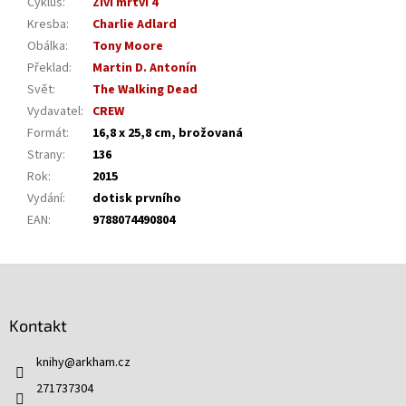
Cyklus
:
Živí mrtví 4
Kresba
:
Charlie Adlard
Obálka
:
Tony Moore
Překlad
:
Martin D. Antonín
Svět
:
The Walking Dead
Vydavatel
:
CREW
Formát
:
16,8 x 25,8 cm, brožovaná
Strany
:
136
Rok
:
2015
Vydání
:
dotisk prvního
EAN
:
9788074490804
Z
á
p
Kontakt
a
t
knihy
@
arkham.cz
í
271737304