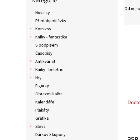
Kategorie
kategorie
n
Od nejn
e
Novinky
l
Předobjednávky
Komiksy
V
Knihy - fantastika
ý
S podpisem
p
Časopisy
i
s
Antikvariát
p
Knihy - beletrie
r
Hry
o
Figurky
d
Obrazová alba
u
Docto
Kalendáře
k
t
Plakáty
ů
Grafika
Sleva
Dárkové kupony
358