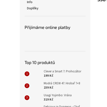
Info
Doplňky
Přijímáme online platby
Top 10 produktů
Clever a Smart 7: Prohozátor
199 Kč
Modrá CREW 47: Hrobař 7+8
239 Kč
Usagi Yojimbo: Vrána
319 Kč
Delicious in Dungeon - Chuť