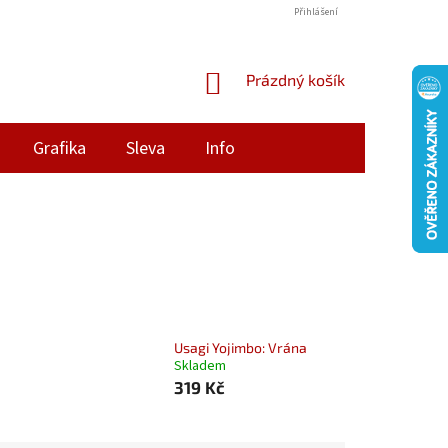
Přihlášení
NÁKUPNÍ
Prázdný košík
KOŠÍK
Grafika
Sleva
Info
Usagi Yojimbo: Vrána
Skladem
319 Kč