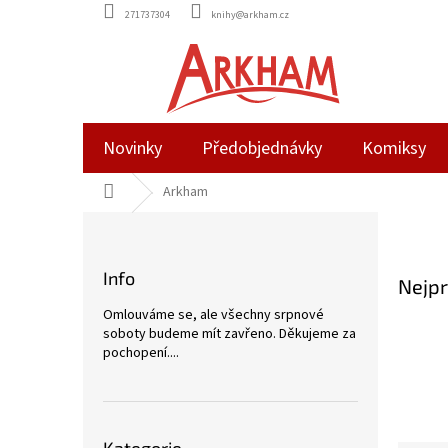
Přejít
271737304
knihy@arkham.cz
na
obsah
Novinky
Předobjednávky
Komiksy
Domů
Arkham
P
o
s
Info
Nejpr
t
r
Omlouváme se, ale všechny srpnové
a
soboty budeme mít zavřeno. Děkujeme za
n
pochopení....
n
í
p
Přeskočit
a