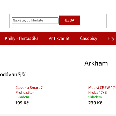
HLEDAT
Knihy - fantastika
Antikvariát
Časopisy
Hry
Arkham
odávanější
Clever a Smart 7:
Modrá CREW 47:
Prohozátor
Hrobař 7+8
Skladem
Skladem
199 Kč
239 Kč