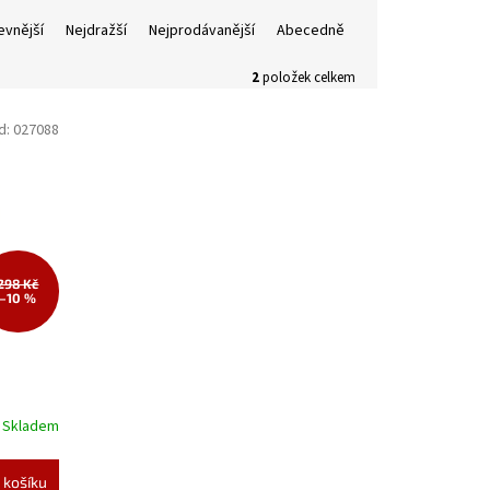
evnější
Nejdražší
Nejprodávanější
Abecedně
2
položek celkem
d:
027088
298 Kč
–10 %
Skladem
 košíku