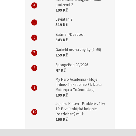
podzemí 2
199 Kč
Leviatan 7
319 Kč
Batman/Deadool
343 Kč
Garfield nezná zbytky (č. 69)
159 Kč
SpongeBob 08/2026
47 Kč
My Hero Academia - Moje
hrdinská akademie 31: Izuku
Midorija a Tošinori Jagi
199 Kč
Jujutsu Kaisen - Prokleté války
19: První tokijská kolonie:
Rozzlobený muž
199 Kč
Z