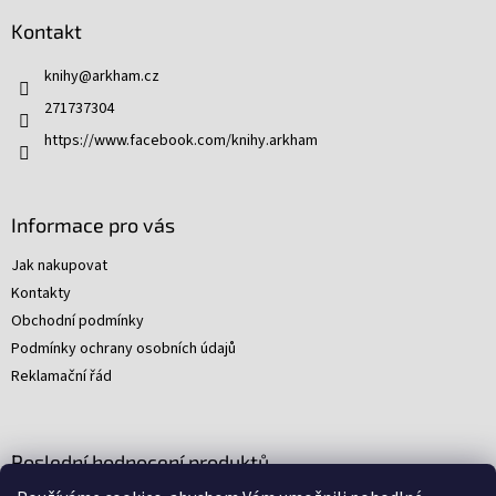
p
Kontakt
a
t
knihy
@
arkham.cz
í
271737304
https://www.facebook.com/knihy.arkham
Informace pro vás
Jak nakupovat
Kontakty
Obchodní podmínky
Podmínky ochrany osobních údajů
Reklamační řád
Poslední hodnocení produktů