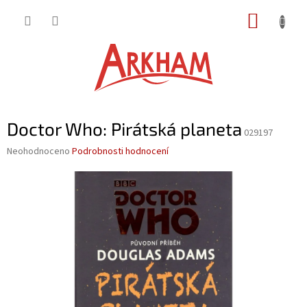
Přejít
NÁKUP
na
obsah
KOŠÍK
Doctor Who: Pirátská planeta
029197
Průměrné
Neohodnoceno
Podrobnosti hodnocení
hodnocení
produktu
je
0,0
z
5
hvězdiček.