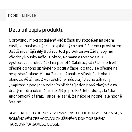
Popis
Diskuze
Detailní popis produktu
Obrovskou mocí obdařený Klíč k času byl rozdělen na sedm
částí, zamaskovaných a rozptýlených napříč časem i prostorem.
Ještě mocnější Bílý Strážce teď po Doktorovi žádá, aby mu
všechny kousky našel. Doktor, Romana a robopes K-9
vystopovali druhou část na planetě Calufrax, když se ale trefí
přesně do toho správného bodu v čase, ocitnou se přesně na
nesprávné planetě – na Zanaku. Zanak je šťastná a bohatá
planeta. Většinou. Z velitelského můstku jí vládne záhadný
„Kapitán“ a pod jeho velením přichází jeden Nový zlatý věk za
druhým – drahokamů i minerálů je pro každého dost, zkrátka
ekonomický zázrak. Takže je jasné, že něco je hodně, ale hodně
špatně…
KLASICKÉ DOBRODRUŽSTVÍ PÁNA ČASU OD DOUGLASE ADAMSE, V
ROMÁNOVÉM ZPRACOVÁNÍ ZKUŠENÉHO DOKTORSKÉHO
HARCOVNÍKA JAMESE GOSSE.