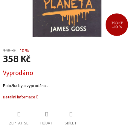
398 Kč
–10 %
398 Kč
–10 %
358 Kč
Měrná
Vyprodáno
cena:
Položka byla vyprodána…
Detailní informace
ZEPTAT SE
HLÍDAT
SDÍLET