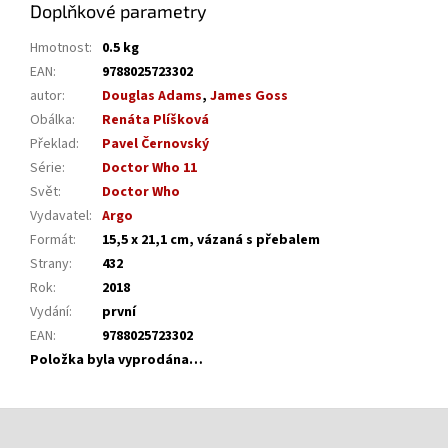
Doplňkové parametry
Hmotnost
:
0.5 kg
EAN
:
9788025723302
autor
:
Douglas Adams
,
James Goss
Obálka
:
Renáta Plíšková
Překlad
:
Pavel Černovský
Série
:
Doctor Who 11
Svět
:
Doctor Who
Vydavatel
:
Argo
Formát
:
15,5 x 21,1 cm, vázaná s přebalem
Strany
:
432
Rok
:
2018
Vydání
:
první
EAN
:
9788025723302
Položka byla vyprodána…
Z
á