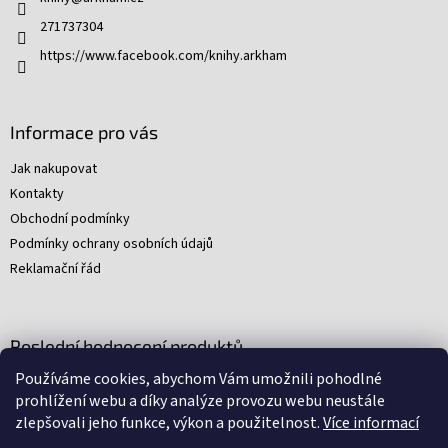
í
271737304
https://www.facebook.com/knihy.arkham
Informace pro vás
Jak nakupovat
Kontakty
Obchodní podmínky
Podmínky ochrany osobních údajů
Reklamační řád
Poslední hodnocení produktů
Používáme cookies, abychom Vám umožnili pohodlné
Young Indiana Jones a poklad na plantáži (A)
prohlížení webu a díky analýze provozu webu neustále
|
zlepšovali jeho funkce, výkon a použitelnost.
Více informací
Hodnocení produktu je 5 z 5 hvězdiček.