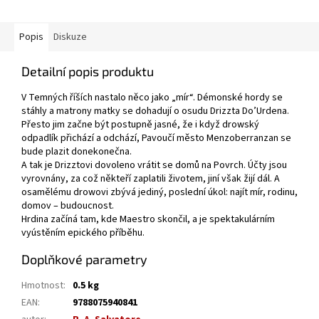
Popis
Diskuze
Detailní popis produktu
V Temných říších nastalo něco jako „mír“. Démonské hordy se
stáhly a matrony matky se dohadují o osudu Drizzta Do’Urdena.
Přesto jim začne být postupně jasné, že i když drowský
odpadlík přichází a odchází, Pavoučí město Menzoberranzan se
bude plazit donekonečna.
A tak je Drizztovi dovoleno vrátit se domů na Povrch. Účty jsou
vyrovnány, za což někteří zaplatili životem, jiní však žijí dál. A
osamělému drowovi zbývá jediný, poslední úkol: najít mír, rodinu,
domov – budoucnost.
Hrdina začíná tam, kde Maestro skončil, a je spektakulárním
vyústěním epického příběhu.
Doplňkové parametry
Hmotnost
:
0.5 kg
EAN
:
9788075940841