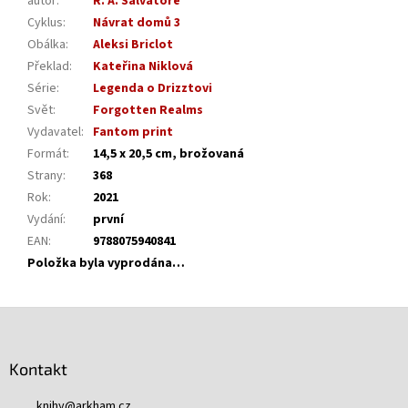
autor
:
R. A. Salvatore
Cyklus
:
Návrat domů 3
Obálka
:
Aleksi Briclot
Překlad
:
Kateřina Niklová
Série
:
Legenda o Drizztovi
Svět
:
Forgotten Realms
Vydavatel
:
Fantom print
Formát
:
14,5 x 20,5 cm, brožovaná
Strany
:
368
Rok
:
2021
Vydání
:
první
EAN
:
9788075940841
Položka byla vyprodána…
Z
á
p
Kontakt
a
t
knihy
@
arkham.cz