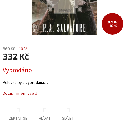
369 Kč
–10 %
369 Kč
–10 %
332 Kč
Měrná
Vyprodáno
cena:
Položka byla vyprodána…
Detailní informace
ZEPTAT SE
HLÍDAT
SDÍLET