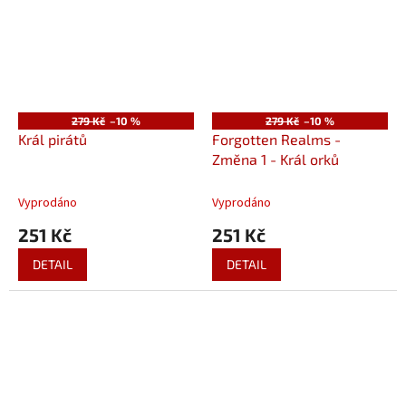
279 Kč
–10 %
279 Kč
–10 %
Král pirátů
Forgotten Realms -
Změna 1 - Král orků
Vyprodáno
Vyprodáno
251 Kč
251 Kč
DETAIL
DETAIL