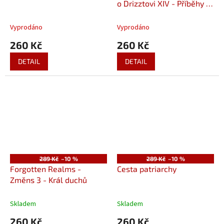
o Drizztovi XIV - Příběhy o
Drizztovi
Vyprodáno
Vyprodáno
260 Kč
260 Kč
DETAIL
DETAIL
289 Kč
–10 %
289 Kč
–10 %
Forgotten Realms -
Cesta patriarchy
Změns 3 - Král duchů
Skladem
Skladem
260 Kč
260 Kč