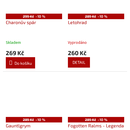
299 Kč
–10 %
289 Kč
–10 %
Charonův spár
Letohrad
Skladem
Vyprodáno
269 Kč
260 Kč
DETAIL
Do košíku
289 Kč
–10 %
289 Kč
–10 %
Gauntlgrym
Fogotten Ralms - Legenda