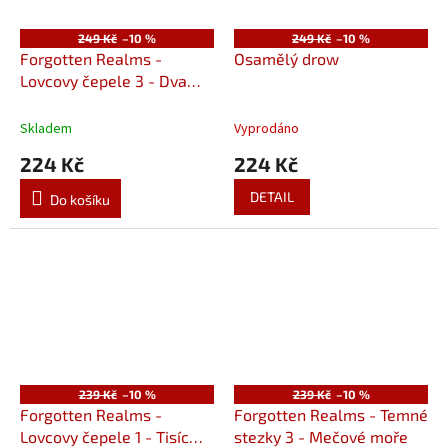
249 Kč
–10 %
249 Kč
–10 %
Forgotten Realms -
Osamělý drow
Lovcovy čepele 3 - Dva
meče
Skladem
Vyprodáno
224 Kč
224 Kč
DETAIL
Do košíku
239 Kč
–10 %
239 Kč
–10 %
Forgotten Realms -
Forgotten Realms - Temné
Lovcovy čepele 1 - Tisíc
stezky 3 - Mečové moře