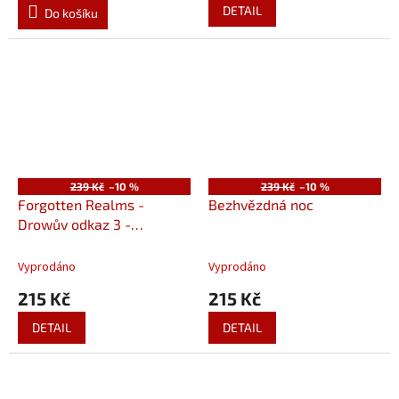
DETAIL
Do košíku
239 Kč
–10 %
239 Kč
–10 %
Forgotten Realms -
Bezhvězdná noc
Drowův odkaz 3 -
Obklíčeni temnotou
Vyprodáno
Vyprodáno
215 Kč
215 Kč
DETAIL
DETAIL