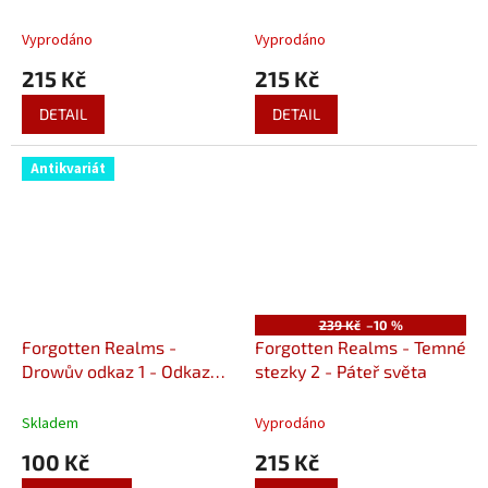
orků
Vyprodáno
Vyprodáno
215 Kč
215 Kč
DETAIL
DETAIL
Antikvariát
239 Kč
–10 %
Forgotten Realms -
Forgotten Realms - Temné
Drowův odkaz 1 - Odkaz
stezky 2 - Páteř světa
(A)
Skladem
Vyprodáno
100 Kč
215 Kč