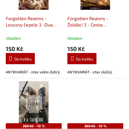
k
r
t
o
ů
d
Forgotten Realms -
Forgotten Realms -
u
Lovcovy čepele 3 -Dva
Žoldáci 3 - Cesta
k
meče (A)
patriarchy (A)
t
Skladem
Skladem
ů
150 Kč
150 Kč
Do košíku
Do košíku
ANTIKVARIÁT - stav velmi dobrý.
ANTIKVARIÁT - stav slušný.
369 Kč
–10 %
369 Kč
–10 %