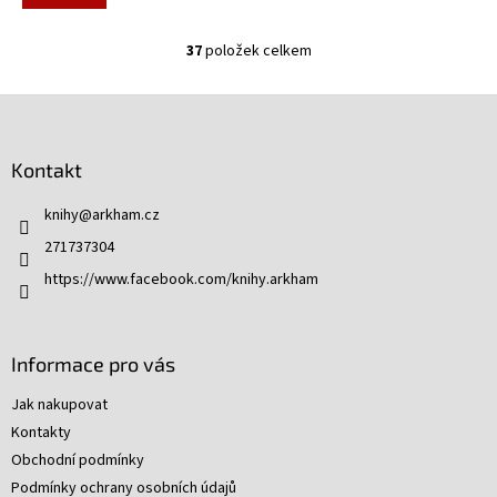
37
položek celkem
O
v
l
Z
á
á
d
p
a
Kontakt
a
c
t
í
knihy
@
arkham.cz
í
p
271737304
r
v
https://www.facebook.com/knihy.arkham
k
y
v
ý
Informace pro vás
p
i
Jak nakupovat
s
Kontakty
u
Obchodní podmínky
Podmínky ochrany osobních údajů