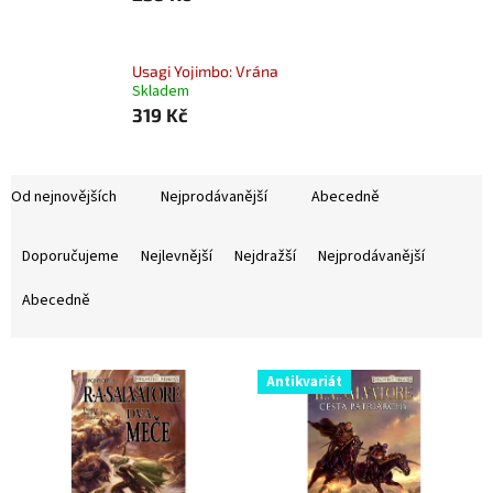
Usagi Yojimbo: Vrána
Skladem
319 Kč
Od nejnovějších
Nejprodávanější
Abecedně
Ř
a
Doporučujeme
Nejlevnější
Nejdražší
Nejprodávanější
z
e
Abecedně
n
í
V
p
Antikvariát
ý
r
p
o
i
d
s
u
p