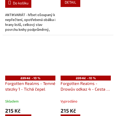
DETAIL
Do košíku
ANTIKVARIÁT - hřbet ošoupaný k
nepřečtení, opotřebená obálka i
hrany listů, celkový stav
povrchu knihy podprůměrný,
opotřebovaný, knižního bloku
slušný.
239 Kč
–10 %
239 Kč
–10 %
Forgotten Realms - Temné
Forgotten Realms -
stezky 1 - Tichá čepel
Drowův odkaz 4 - Cesta k
úsvitu
Skladem
Vyprodáno
215 Kč
215 Kč