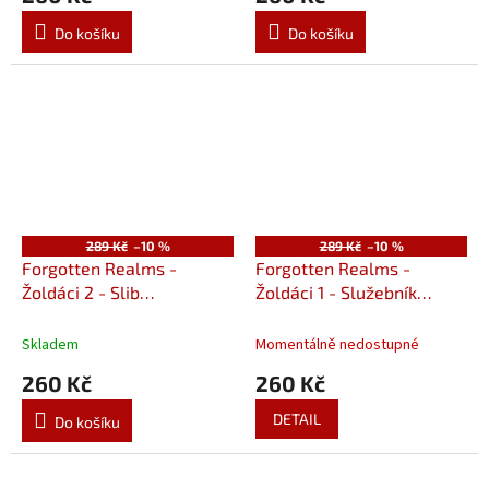
Do košíku
Do košíku
289 Kč
–10 %
289 Kč
–10 %
Forgotten Realms -
Forgotten Realms -
Žoldáci 2 - Slib
Žoldáci 1 - Služebník
Čarodějného krále
krystalu
Skladem
Momentálně nedostupné
260 Kč
260 Kč
DETAIL
Do košíku