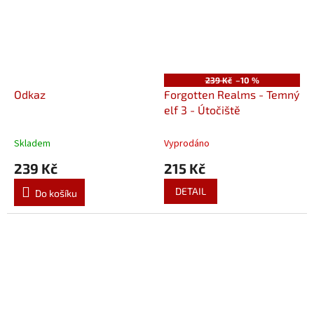
239 Kč
–10 %
Odkaz
Forgotten Realms - Temný
elf 3 - Útočiště
Skladem
Vyprodáno
239 Kč
215 Kč
DETAIL
Do košíku