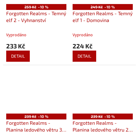
259 Kč
–10 %
249 Kč
–10 %
Forgotten Realms - Temný
Forgotten Realms - Temný
elf 2 - Vyhnanství
elf 1 - Domovina
Vyprodáno
Vyprodáno
233 Kč
224 Kč
DETAIL
DETAIL
239 Kč
–10 %
239 Kč
–10 %
Forgotten Realms -
Forgotten Realms -
Planina ledového větru 3 -
Planina ledového větru 2 -
Rubínový klenot
Stříbrné prameny