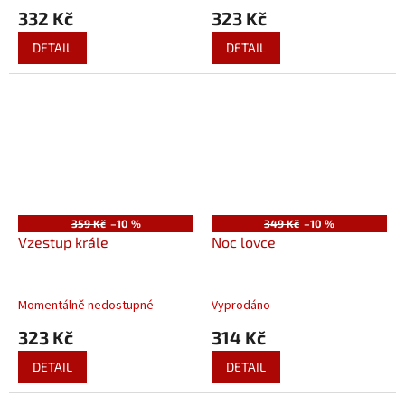
332 Kč
323 Kč
DETAIL
DETAIL
359 Kč
–10 %
349 Kč
–10 %
Vzestup krále
Noc lovce
Momentálně nedostupné
Vyprodáno
323 Kč
314 Kč
DETAIL
DETAIL