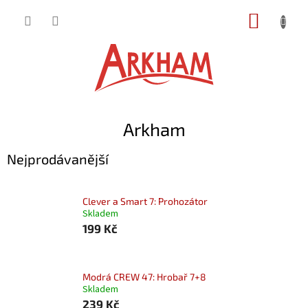
Přejít
NÁKUP
na
obsah
KOŠÍK
Arkham
Nejprodávanější
Clever a Smart 7: Prohozátor
Skladem
199 Kč
Modrá CREW 47: Hrobař 7+8
Skladem
239 Kč