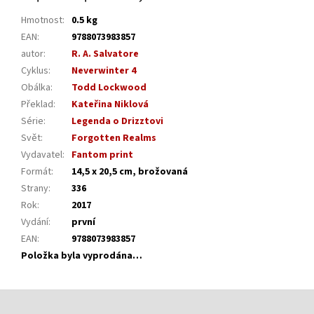
Hmotnost
:
0.5 kg
EAN
:
9788073983857
autor
:
R. A. Salvatore
Cyklus
:
Neverwinter 4
Obálka
:
Todd Lockwood
Překlad
:
Kateřina Niklová
Série
:
Legenda o Drizztovi
Svět
:
Forgotten Realms
Vydavatel
:
Fantom print
Formát
:
14,5 x 20,5 cm, brožovaná
Strany
:
336
Rok
:
2017
Vydání
:
první
EAN
:
9788073983857
Položka byla vyprodána…
Z
á