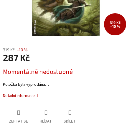
319 Kč
–10 %
319 Kč
–10 %
287 Kč
Měrná
Momentálně nedostupné
cena:
Položka byla vyprodána…
Detailní informace
ZEPTAT SE
HLÍDAT
SDÍLET