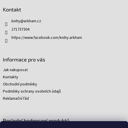
p
Kontakt
a
t
knihy
@
arkham.cz
í
271737304
https://www.facebook.com/knihy.arkham
Informace pro vás
Jak nakupovat
Kontakty
Obchodní podmínky
Podmínky ochrany osobních údajů
Reklamační řád
Poslední hodnocení produktů