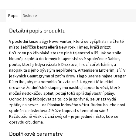
Popis
Diskuze
Detailní popis produktu
V poslední knize ságy Neverwinter, která se vyšplhala na čtvrté
místo žebříčku bestsellerů New York Times, kráčí Drizzt
Do’Urden po křivolaké stezce plné tajemství a lží. Jak se stále
hlouběji zaplétá do temných tajemství své společnice Dahlie,
pouta, která ji kdysi vázala k Drizztovi, hrozí zpřetrháním, a
naopak ta s jeho bývalým nepřítelem, Artemisem Entrerim, sílí. V
jeskyních Gauntlgrymu si zatím drow Tiago Baenre najme Bregan
D’aerthe, aby mu pomohlo Drizzta zničit. Agenti této elitní
drowské žoldnéřské skupiny mu naslibují spoustu věcí, které
možná nedokážou splnit, potají totiž spřádají vlastní plány.
Odhodlán opět bojovat za to, co je správné, se Drizzt vydá
zpátky na sever – na Planinu ledového větru. Budou ho jeho noví
společníci následovat? Může bojovat s temnotou sám?
Každopádně však už zná svůj cíl – je jím jediné místo, kde se
opravdu cítil doma.
Doplňkové parametry