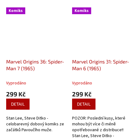
Komiks
Komiks
Marvel Origins 36: Spider-
Marvel Origins 31: Spider-
Man 7 (1965)
Man 6 (1965)
Vyprodáno
Vyprodáno
299 Kč
299 Kč
DETAIL
DETAIL
Stan Lee, Steve Ditko -
POZOR: Poslední kusy, které
celobarevný dobový komiks ze
mohou být více či méně
začátků Pavoučího muže.
opotřebované z distribuce!!
Stan Lee, Steve Ditko -