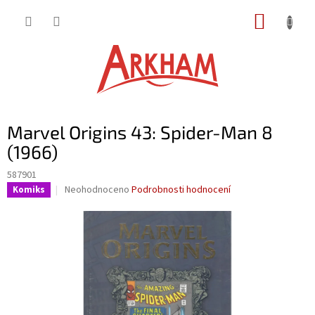
Přejít
NÁKUP
na
obsah
KOŠÍK
Marvel Origins 43: Spider-Man 8
(1966)
587901
Průměrné
Neohodnoceno
Podrobnosti hodnocení
Komiks
hodnocení
produktu
je
0,0
z
5
hvězdiček.