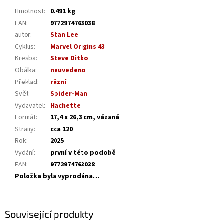
Hmotnost
:
0.491 kg
EAN
:
9772974763038
autor
:
Stan Lee
Cyklus
:
Marvel Origins 43
Kresba
:
Steve Ditko
Obálka
:
neuvedeno
Překlad
:
různí
Svět
:
Spider-Man
Vydavatel
:
Hachette
Formát
:
17,4 x 26,3 cm, vázaná
Strany
:
cca 120
Rok
:
2025
Vydání
:
první v této podobě
EAN
:
9772974763038
Položka byla vyprodána…
Související produkty