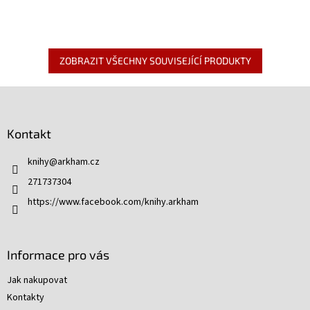
celobarevný dobový komiks ze
začátků Pavoučího muže.
ZOBRAZIT VŠECHNY SOUVISEJÍCÍ PRODUKTY
Z
á
p
Kontakt
a
t
knihy
@
arkham.cz
í
271737304
https://www.facebook.com/knihy.arkham
Informace pro vás
Jak nakupovat
Kontakty