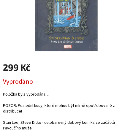
299 Kč
Měrná
Vyprodáno
cena:
Položka byla vyprodána…
POZOR: Poslední kusy, které mohou být mírně opotřebované z
distribuce!
Stan Lee, Steve Ditko - celobarevný dobový komiks ze začátků
Pavoučího muže.