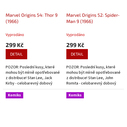
Marvel Origins 54: Thor 9
Marvel Origins 52: Spider-
(1966)
Man 9 (1966)
Vyprodáno
Vyprodáno
299 Kč
299 Kč
DETAIL
DETAIL
POZOR: Poslední kusy, které
POZOR: Poslední kusy, které
mohou být mírně opotřebované
mohou být mírně opotřebované
z distribuce! Stan Lee, Jack
z distribuce! Stan Lee, John
Kirby - celobarevný dobový
Romita - celobarevný dobový
komiks ze začátků Thora.+
komiks ze začátků Pavoučího
OPRAVENÁ VERZE MO 46 - Hulk 4.
muže.
Komiks
Komiks