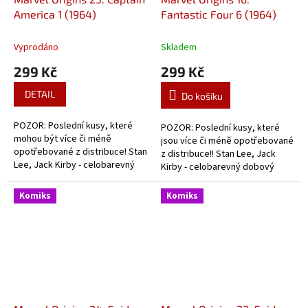
America 1 (1964)
Fantastic Four 6 (1964)
Vyprodáno
Skladem
299 Kč
299 Kč
DETAIL
Do košíku
POZOR: Poslední kusy, které
POZOR: Poslední kusy, které
mohou být více či méně
jsou více či méně opotřebované
opotřebované z distribuce! Stan
z distribuce!! Stan Lee, Jack
Lee, Jack Kirby - celobarevný
Kirby - celobarevný dobový
dobový komiks o začátcích
komiks o začátcích Fantastic
slavného kapitána.
Four.
Komiks
Komiks