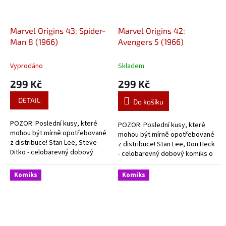
Marvel Origins 43: Spider-
Marvel Origins 42:
Man 8 (1966)
Avengers 5 (1966)
Vyprodáno
Skladem
299 Kč
299 Kč
DETAIL
Do košíku
POZOR: Poslední kusy, které
POZOR: Poslední kusy, které
mohou být mírně opotřebované
mohou být mírně opotřebované
z distribuce! Stan Lee, Steve
z distribuce! Stan Lee, Don Heck
Ditko - celobarevný dobový
- celobarevný dobový komiks o
komiks ze začátků Pavoučího
začátcích Avengers.
muže.
Komiks
Komiks