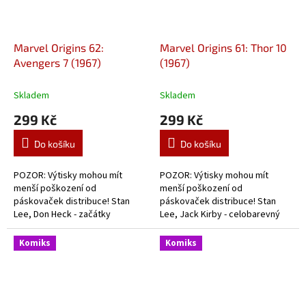
Marvel Origins 62:
Marvel Origins 61: Thor 10
Avengers 7 (1967)
(1967)
Skladem
Skladem
299 Kč
299 Kč
Do košíku
Do košíku
POZOR: Výtisky mohou mít
POZOR: Výtisky mohou mít
menší poškození od
menší poškození od
páskovaček distribuce! Stan
páskovaček distribuce! Stan
Lee, Don Heck - začátky
Lee, Jack Kirby - celobarevný
Avengers
dobový komiks ze začátků
Thora.
Komiks
Komiks