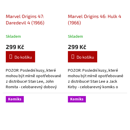
Marvel Origins 47:
Marvel Origins 46: Hulk 4
Daredevil 4 (1966)
(1966)
Skladem
Skladem
299 Kč
299 Kč
Do košíku
Do košíku
POZOR: Poslední kusy, které
POZOR: Poslední kusy, které
mohou být mírně opotřebované
mohou být mírně opotřebované
z distribuce! Stan Lee, John
z distribuce! Stan Lee a Jack
Romita - celobarevný dobový
Kirby - celobarevný komiks o
komiks z historie Daredevila.
začátcích zeleného vzteklouna.
Komiks
Komiks