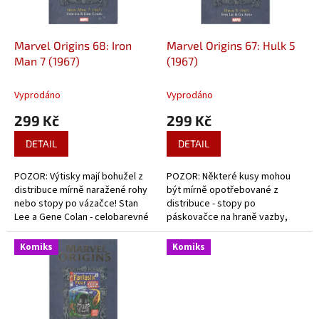
k
r
t
o
ů
d
Marvel Origins 68: Iron
Marvel Origins 67: Hulk 5
u
Man 7 (1967)
(1967)
k
t
Vyprodáno
Vyprodáno
ů
299 Kč
299 Kč
DETAIL
DETAIL
POZOR: Výtisky mají bohužel z
POZOR: Některé kusy mohou
distribuce mírně naražené rohy
být mírně opotřebované z
nebo stopy po vázačce! Stan
distribuce - stopy po
Lee a Gene Colan - celobarevné
páskovačce na hraně vazby,
komiksy z doby začátků Iron
mírné naražení apod. Stan Lee a
Mana.
Gil Kane - celobarevný komiks o
Komiks
Komiks
začátcích zeleného vzteklouna.