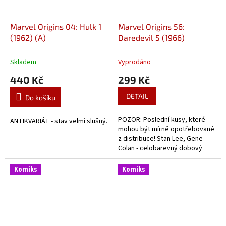
Marvel Origins 04: Hulk 1
Marvel Origins 56:
(1962) (A)
Daredevil 5 (1966)
Skladem
Vyprodáno
440 Kč
299 Kč
DETAIL
Do košíku
POZOR: Poslední kusy, které
ANTIKVARIÁT - stav velmi slušný.
mohou být mírně opotřebované
z distribuce! Stan Lee, Gene
Colan - celobarevný dobový
komiks z historie Daredevila.
Komiks
Komiks