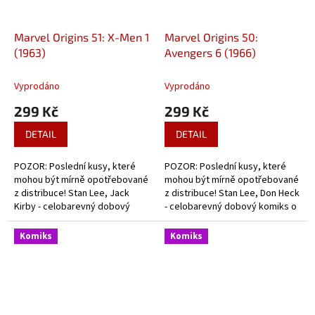
Marvel Origins 51: X-Men 1
Marvel Origins 50:
(1963)
Avengers 6 (1966)
Vyprodáno
Vyprodáno
299 Kč
299 Kč
DETAIL
DETAIL
POZOR: Poslední kusy, které
POZOR: Poslední kusy, které
mohou být mírně opotřebované
mohou být mírně opotřebované
z distribuce! Stan Lee, Jack
z distribuce! Stan Lee, Don Heck
Kirby - celobarevný dobový
- celobarevný dobový komiks o
komiks o začátcích X-Menů.
začátcích Avengers.
Komiks
Komiks