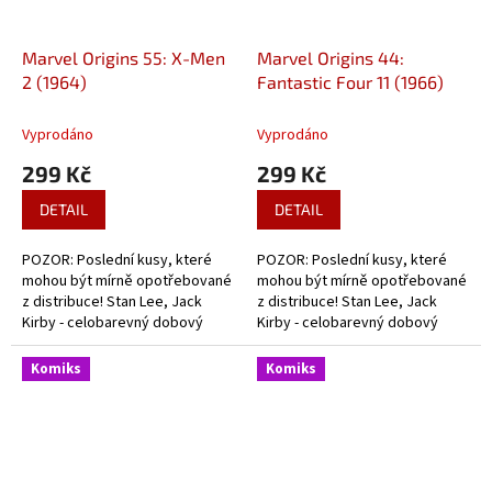
Marvel Origins 55: X-Men
Marvel Origins 44:
2 (1964)
Fantastic Four 11 (1966)
Vyprodáno
Vyprodáno
299 Kč
299 Kč
DETAIL
DETAIL
POZOR: Poslední kusy, které
POZOR: Poslední kusy, které
mohou být mírně opotřebované
mohou být mírně opotřebované
z distribuce! Stan Lee, Jack
z distribuce! Stan Lee, Jack
Kirby - celobarevný dobový
Kirby - celobarevný dobový
komiks o začátcích X-Menů.
komiks o začátcích Fantastic
Four.
Komiks
Komiks