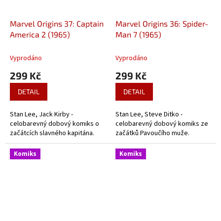
Marvel Origins 37: Captain
Marvel Origins 36: Spider-
America 2 (1965)
Man 7 (1965)
Vyprodáno
Vyprodáno
299 Kč
299 Kč
DETAIL
DETAIL
Stan Lee, Jack Kirby -
Stan Lee, Steve Ditko -
celobarevný dobový komiks o
celobarevný dobový komiks ze
začátcích slavného kapitána.
začátků Pavoučího muže.
Komiks
Komiks