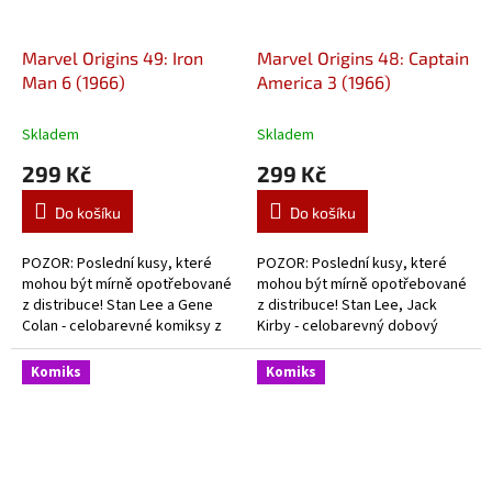
Marvel Origins 49: Iron
Marvel Origins 48: Captain
Man 6 (1966)
America 3 (1966)
Skladem
Skladem
299 Kč
299 Kč
Do košíku
Do košíku
POZOR: Poslední kusy, které
POZOR: Poslední kusy, které
mohou být mírně opotřebované
mohou být mírně opotřebované
z distribuce! Stan Lee a Gene
z distribuce! Stan Lee, Jack
Colan - celobarevné komiksy z
Kirby - celobarevný dobový
doby začátků Iron Mana.
komiks o začátcích slavného
kapitána.
Komiks
Komiks