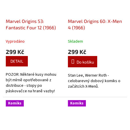
Marvel Origins 53:
Marvel Origins 60: X-Men
Fantastic Four 12 (1966)
4 (1966)
Vyprodáno
Skladem
299 Kč
299 Kč
DETAIL
Do košíku
POZOR: Některé kusy mohou
Stan Lee, Werner Roth -
být mírně opotřebované z
celobarevný dobový komiks o
distribuce - stopy po
začátcích X-Menů.
páskovačce na hraně vazby!
Stan Lee, Jack Kirby -
celobarevný dobový komiks o
Komiks
Komiks
začátcích Fantastic Four.