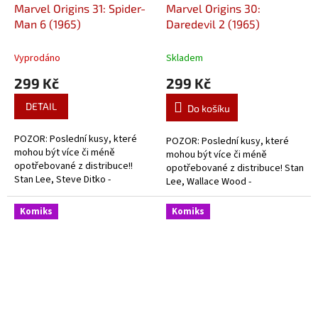
Marvel Origins 31: Spider-
Marvel Origins 30:
Man 6 (1965)
Daredevil 2 (1965)
Vyprodáno
Skladem
299 Kč
299 Kč
DETAIL
Do košíku
POZOR: Poslední kusy, které
POZOR: Poslední kusy, které
mohou být více či méně
mohou být více či méně
opotřebované z distribuce!!
opotřebované z distribuce! Stan
Stan Lee, Steve Ditko -
Lee, Wallace Wood -
celobarevný dobový komiks ze
celobarevný dobový komiks z
začátků Pavoučího muže.
historie Daredevila.
Komiks
Komiks