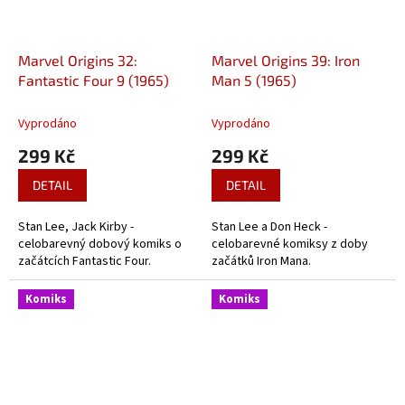
Marvel Origins 32:
Marvel Origins 39: Iron
Fantastic Four 9 (1965)
Man 5 (1965)
Vyprodáno
Vyprodáno
299 Kč
299 Kč
DETAIL
DETAIL
Stan Lee, Jack Kirby -
Stan Lee a Don Heck -
celobarevný dobový komiks o
celobarevné komiksy z doby
začátcích Fantastic Four.
začátků Iron Mana.
Komiks
Komiks