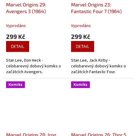
Marvel Origins 29:
Marvel Origins 23:
Avengers 3 (1964)
Fantastic Four 7 (1964)
Vyprodáno
Vyprodáno
299 Kč
299 Kč
DETAIL
DETAIL
Stan Lee, Don Heck -
Stan Lee, Jack Kirby -
celobarevný dobový komiks o
celobarevný dobový komiks o
začátcích Avengers.
začátcích Fantastic Four.
Komiks
Komiks
Marvel Origins 28: Iron
Marvel Origins 26: Thor 5