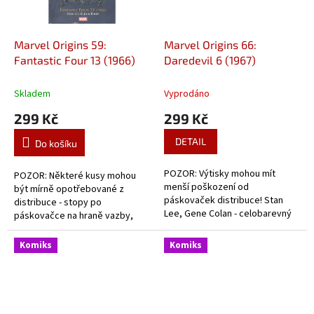
Marvel Origins 59:
Marvel Origins 66:
Fantastic Four 13 (1966)
Daredevil 6 (1967)
Skladem
Vyprodáno
299 Kč
299 Kč
DETAIL
Do košíku
POZOR: Výtisky mohou mít
POZOR: Některé kusy mohou
menší poškození od
být mírně opotřebované z
páskovaček distribuce! Stan
distribuce - stopy po
Lee, Gene Colan - celobarevný
páskovačce na hraně vazby,
dobový komiks z historie
mírné naražení apod. Stan Lee,
Daredevila.
Jack Kirby - celobarevný
Komiks
Komiks
dobový komiks o začátcích
Fantastic Four.