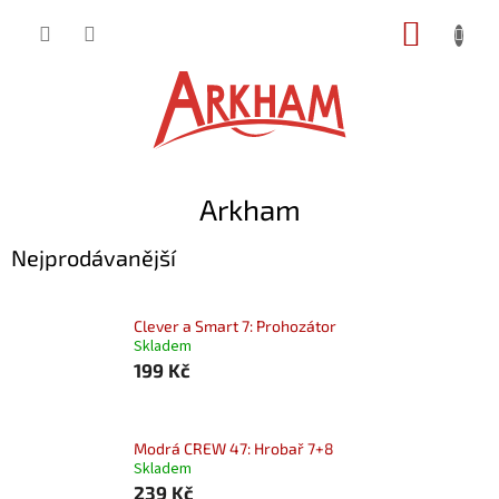
Přejít
NÁKUP
na
obsah
KOŠÍK
Arkham
Nejprodávanější
Clever a Smart 7: Prohozátor
Skladem
199 Kč
Modrá CREW 47: Hrobař 7+8
Skladem
239 Kč