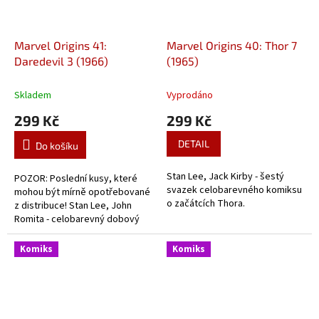
Marvel Origins 41:
Marvel Origins 40: Thor 7
Daredevil 3 (1966)
(1965)
Skladem
Vyprodáno
299 Kč
299 Kč
DETAIL
Do košíku
Stan Lee, Jack Kirby - šestý
POZOR: Poslední kusy, které
svazek celobarevného komiksu
mohou být mírně opotřebované
o začátcích Thora.
z distribuce! Stan Lee, John
Romita - celobarevný dobový
komiks z historie Daredevila.
Komiks
Komiks