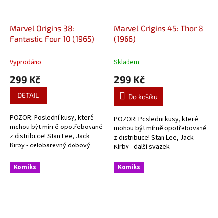
Marvel Origins 38:
Marvel Origins 45: Thor 8
Fantastic Four 10 (1965)
(1966)
Vyprodáno
Skladem
299 Kč
299 Kč
DETAIL
Do košíku
POZOR: Poslední kusy, které
POZOR: Poslední kusy, které
mohou být mírně opotřebované
mohou být mírně opotřebované
z distribuce! Stan Lee, Jack
z distribuce! Stan Lee, Jack
Kirby - celobarevný dobový
Kirby - další svazek
komiks o začátcích Fantastic
celobarevného komiksu o
Four.
začátcích Thora.
Komiks
Komiks