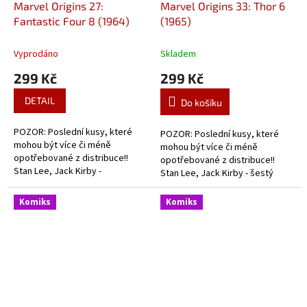
Marvel Origins 27:
Marvel Origins 33: Thor 6
Fantastic Four 8 (1964)
(1965)
Vyprodáno
Skladem
299 Kč
299 Kč
DETAIL
Do košíku
POZOR: Poslední kusy, které
POZOR: Poslední kusy, které
mohou být více či méně
mohou být více či méně
opotřebované z distribuce!!
opotřebované z distribuce!!
Stan Lee, Jack Kirby -
Stan Lee, Jack Kirby - šestý
celobarevný dobový komiks o
svazek celobarevného komiksu
začátcích Fantastic Four.
o začátcích Thora.
Komiks
Komiks