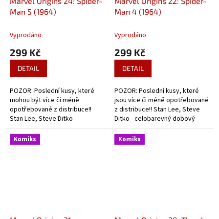
Marvel Origins 24: Spider-
Marvel Origins 22: Spider-
Man 5 (1964)
Man 4 (1964)
Vyprodáno
Vyprodáno
299 Kč
299 Kč
DETAIL
DETAIL
POZOR: Poslední kusy, které
POZOR: Poslední kusy, které
mohou být více či méně
jsou více či méně opotřebované
opotřebované z distribuce!!
z distribuce!! Stan Lee, Steve
Stan Lee, Steve Ditko -
Ditko - celobarevný dobový
celobarevný dobový komiks ze
komiks ze začátků Pavoučího
začátků Pavoučího muže.
muže.
Komiks
Komiks