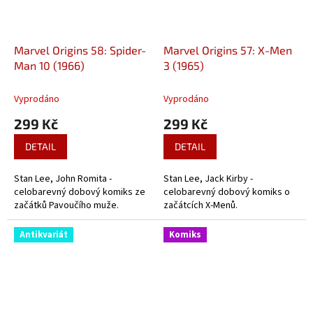
Marvel Origins 58: Spider-
Marvel Origins 57: X-Men
Man 10 (1966)
3 (1965)
Vyprodáno
Vyprodáno
299 Kč
299 Kč
DETAIL
DETAIL
Stan Lee, John Romita -
Stan Lee, Jack Kirby -
celobarevný dobový komiks ze
celobarevný dobový komiks o
začátků Pavoučího muže.
začátcích X-Menů.
Antikvariát
Komiks