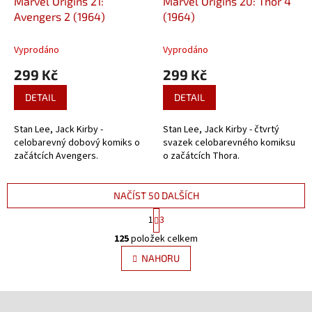
Marvel Origins 21:
Marvel Origins 20: Thor 4
Avengers 2 (1964)
(1964)
Vyprodáno
Vyprodáno
299 Kč
299 Kč
DETAIL
DETAIL
Stan Lee, Jack Kirby -
Stan Lee, Jack Kirby - čtvrtý
celobarevný dobový komiks o
svazek celobarevného komiksu
začátcích Avengers.
o začátcích Thora.
NAČÍST 50 DALŠÍCH
S
1
3
t
O
r
125
položek celkem
v
á
l
NAHORU
n
á
k
d
o
v
Z
a
á
c