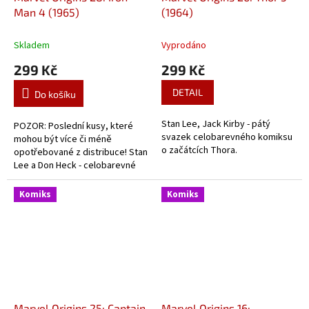
Man 4 (1965)
(1964)
Skladem
Vyprodáno
299 Kč
299 Kč
DETAIL
Do košíku
Stan Lee, Jack Kirby - pátý
POZOR: Poslední kusy, které
svazek celobarevného komiksu
mohou být více či méně
o začátcích Thora.
opotřebované z distribuce! Stan
Lee a Don Heck - celobarevné
komiksy z doby začátků Iron
Mana.
Komiks
Komiks
Marvel Origins 25: Captain
Marvel Origins 16: