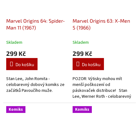
Marvel Origins 64: Spider-
Marvel Origins 63: X-Men
Man 11 (1967)
5 (1966)
Skladem
Skladem
299 Kč
299 Kč
Do košíku
Do košíku
Stan Lee, John Romita -
POZOR: Výtisky mohou mít
celobarevný dobový komiks ze
menší poškození od
začátků Pavoučího muže.
páskovaček distribuce! Stan
Lee, Werner Roth - celobarevný
dobový komiks o začátcích X-
Menů.
Komiks
Komiks