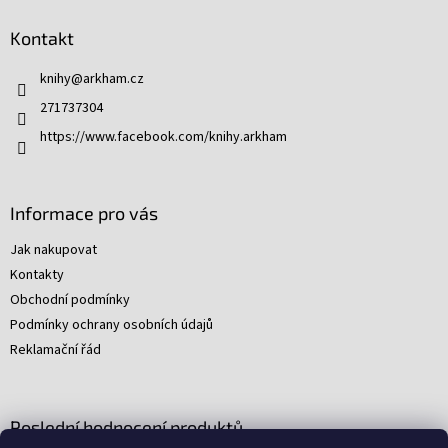
á
n
í
p
í
p
Kontakt
a
r
t
v
knihy
@
arkham.cz
í
k
271737304
y
v
https://www.facebook.com/knihy.arkham
ý
p
i
s
Informace pro vás
u
Jak nakupovat
Kontakty
Obchodní podmínky
Podmínky ochrany osobních údajů
Reklamační řád
Poslední hodnocení produktů