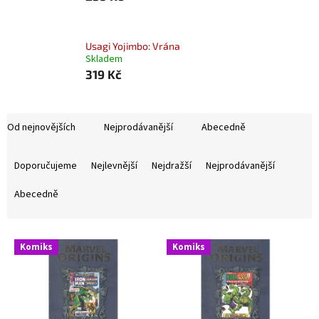
Usagi Yojimbo: Vrána
Skladem
319 Kč
Od nejnovějších
Nejprodávanější
Abecedně
Ř
a
Doporučujeme
Nejlevnější
Nejdražší
Nejprodávanější
z
e
Abecedně
n
í
V
p
Komiks
Komiks
ý
r
p
o
i
d
s
u
p