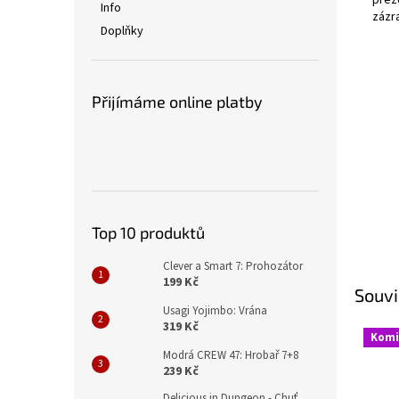
přezd
Info
zázr
Doplňky
Přijímáme online platby
Top 10 produktů
Clever a Smart 7: Prohozátor
199 Kč
Souvi
Usagi Yojimbo: Vrána
319 Kč
Komi
Modrá CREW 47: Hrobař 7+8
239 Kč
Delicious in Dungeon - Chuť