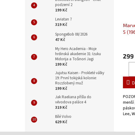
podzemí 2
199 Kč
Leviatan 7
319 Kč
Marve
5 (19
SpongeBob 08/2026
47 Kč
My Hero Academia - Moje
hrdinská akademie 31: Izuku
299
Midorija a Tošinori Jagi
199 Kč
Jujutsu Kaisen - Prokleté války
19: První tokijská kolonie:
D
Rozzlobený muž
199 Kč
POZOR:
Jak Raeliana přišla do
menší
vévodova paláce 4
319 Kč
páskov
Lee, W
Bílé Volvo
dobový
629 Kč
Menů.
Z