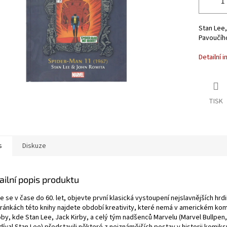
Stan Lee
Pavoučíh
Detailní 
TISK
s
Diskuze
ailní popis produktu
e se v čase do 60. let, objevte první klasická vystoupení nejslavnějších hrd
tránkách této knihy najdete období kreativity, které nemá v americkém ko
by, kde Stan Lee, Jack Kirby, a celý tým nadšenců Marvelu (Marvel Bullpen,