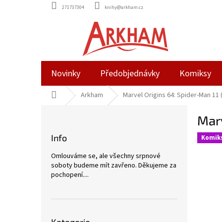
Přejít
271737304
knihy@arkham.cz
na
obsah
Novinky
Předobjednávky
Komiksy
Domů
Arkham
Marvel Origins 64: Spider-Man 11 
P
Marv
o
s
Info
Komik
t
r
Omlouváme se, ale všechny srpnové
a
soboty budeme mít zavřeno. Děkujeme za
n
pochopení....
n
í
p
Přeskočit
a