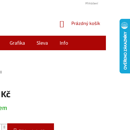
Přihlášení
NÁKUPNÍ
Prázdný košík
KOŠÍK
Grafika
Sleva
Info
8
 Kč
dem