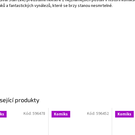
íval Stan Lee) představili některé z nejznámějších postav v historii komik
aků a fantastických vynálezů, které se brzy stanou nesmrtelné.
sející produkty
Kód:
596478
Kód:
596452
ks
Komiks
Komiks