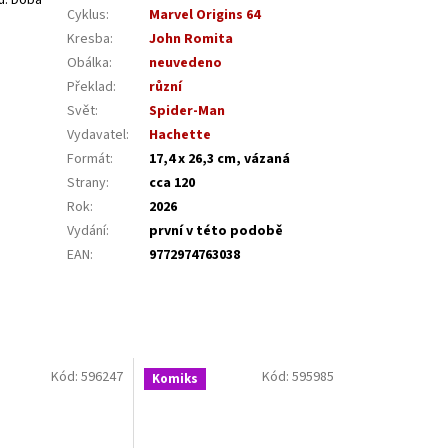
su. Doba
Cyklus
:
Marvel Origins 64
Kresba
:
John Romita
Obálka
:
neuvedeno
Překlad
:
různí
Svět
:
Spider-Man
Vydavatel
:
Hachette
Formát
:
17,4 x 26,3 cm, vázaná
Strany
:
cca 120
Rok
:
2026
Vydání
:
první v této podobě
EAN
:
9772974763038
Kód:
596247
Kód:
595985
Komiks