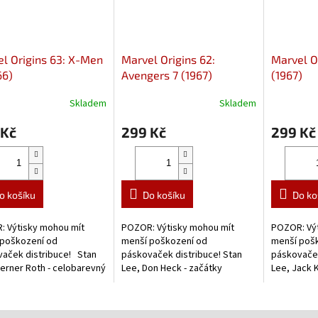
l Origins 63: X-Men
Marvel Origins 62:
Marvel Or
66)
Avengers 7 (1967)
(1967)
Skladem
Skladem
 Kč
299 Kč
299 Kč
o košíku
Do košíku
Do ko
 Výtisky mohou mít
POZOR: Výtisky mohou mít
POZOR: Výt
 poškození od
menší poškození od
menší poš
aček distribuce! Stan
páskovaček distribuce! Stan
páskovaček
erner Roth - celobarevný
Lee, Don Heck - začátky
Lee, Jack 
 komiks o začátcích X-
Avengers
dobový ko
Thora.