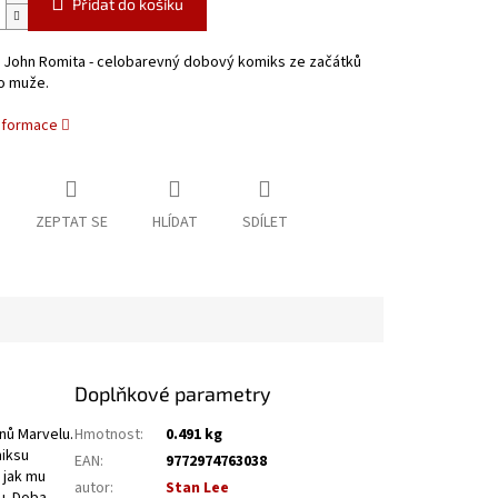
Přidat do košíku
, John Romita - celobarevný dobový komiks ze začátků
o muže.
informace
ZEPTAT SE
HLÍDAT
SDÍLET
Doplňkové parametry
inů Marvelu.
Hmotnost
:
0.491 kg
miksu
EAN
:
9772974763038
 jak mu
autor
:
Stan Lee