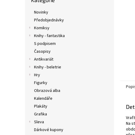
Kategorie
kategorie
n
e
Novinky
l
Předobjednávky
Komiksy
Knihy - fantastika
S podpisem
Časopisy
Antikvariát
Knihy - beletrie
Hry
Figurky
Popi
Obrazová alba
Kalendáře
Plakáty
Det
Grafika
Vraťt
Sleva
Na s
obdo
Dárkové kupony