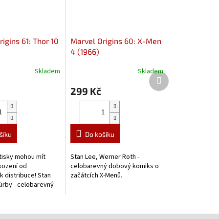
igins 61: Thor 10
Marvel Origins 60: X-Men
4 (1966)
Skladem
Skladem
Další
produkt
299 Kč
šíku
Do košíku
isky mohou mít
Stan Lee, Werner Roth -
kození od
celobarevný dobový komiks o
 distribuce! Stan
začátcích X-Menů.
Kirby - celobarevný
miks ze začátků