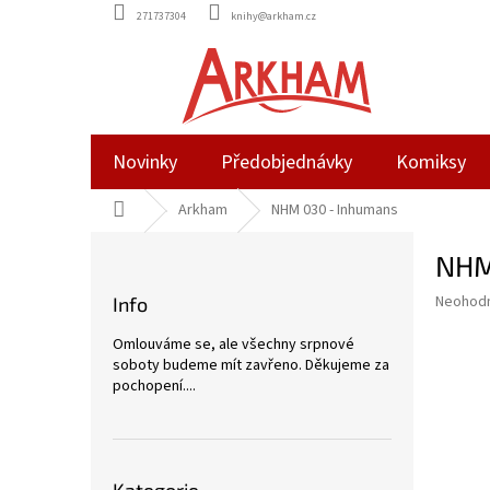
Přejít
271737304
knihy@arkham.cz
na
obsah
Novinky
Předobjednávky
Komiksy
Domů
Arkham
NHM 030 - Inhumans
P
NHM
o
s
Průměr
Neohod
Info
t
hodnoce
r
produkt
Omlouváme se, ale všechny srpnové
a
je
soboty budeme mít zavřeno. Děkujeme za
0,0
n
pochopení....
z
n
5
í
hvězdič
p
Přeskočit
a