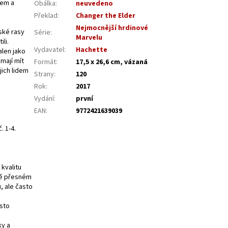
tem a
Obálka
:
neuvedeno
Překlad
:
Changer the Elder
Nejmocnější hrdinové
ské rasy
Série
:
Marvelu
li.
Vydavatel
:
Hachette
alen jako
 mají mít
Formát
:
17,5 x 26,6 cm, vázaná
jich lidem
Strany
:
120
Rok
:
2017
Vydání
:
první
EAN
:
9772421639039
. 1-4.
kvalitu
lně přesném
, ale často
osto
ky a