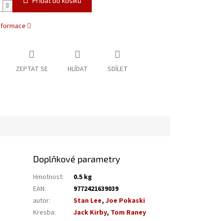
Přidat do košíku
informace
ZEPTAT SE
HLÍDAT
SDÍLET
Doplňkové parametry
Hmotnost
:
0.5 kg
EAN
:
9772421639039
autor
:
Stan Lee
,
Joe Pokaski
Kresba
:
Jack Kirby
,
Tom Raney