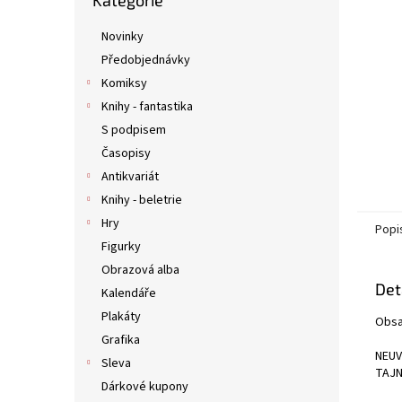
Kategorie
kategorie
n
e
Novinky
l
Předobjednávky
Komiksy
Knihy - fantastika
S podpisem
Časopisy
Antikvariát
Knihy - beletrie
Hry
Popi
Figurky
Obrazová alba
Det
Kalendáře
Plakáty
Obsa
Grafika
NEUV
Sleva
TAJN
Dárkové kupony