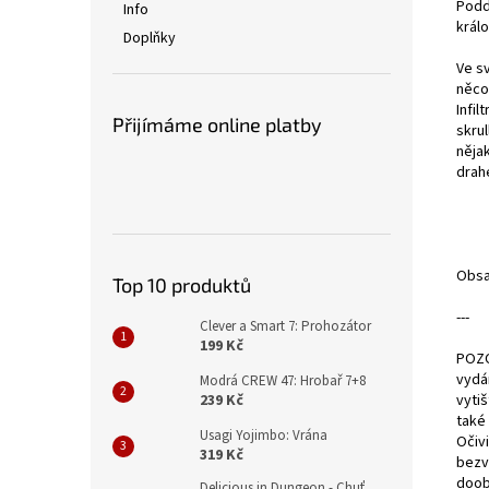
Podd
Info
králo
Doplňky
Ve s
něco 
Infil
Přijímáme online platby
skrul
nějak
drah
Obsah
Top 10 produktů
---
Clever a Smart 7: Prohozátor
199 Kč
POZO
vydá
Modrá CREW 47: Hrobař 7+8
vytiš
239 Kč
také 
Usagi Yojimbo: Vrána
Očiv
319 Kč
bezv
doob
Delicious in Dungeon - Chuť