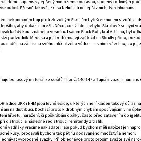
ruh Homo sapiens vylepšený mimozemskou rasou, spojený rodinným pou
vskou linií. Přesně taková je rasa Nelidí a ti nejlepší z nich, tým Inhumans.
vém nekonečném boji proti zlovolným Skrullům byli Kree nuceni stvořit z lid
lepšího, aby dokázali přežít. Něco, co už lidmi nebylo. Skrullové se nyní vráti
trovali každý kout známého vesmíru. I sámm Black Bolt, král Attilanu, byl odh
lský podvodník. Medusa a její bratři musejí zaútočit na Skrully přímo, pokud
ou naději na záchranu svého mlčenlivého vůdce... a s ním i všechno, co je je
é.
uje bonusový materiál ze sešitů Thor č. 146-147 a Tajná invaze: Inhumans č
R! Edice UKK i NHM jsou levné edice, u kterých není kladen takový důraz na 
ní ani na distribuci. Dochází proto k drobným chybám spočívajícím v ne úp
tění hřbetu, naražení, či poškrábání obálky, často před zatavením do igelitu
při distribuci a následné redistribuci remitendy z trafik.
idné vadňáky vracíme nakladateli, ale pokud bychom měli nabízet jen napr
adné kusy, prodávali bychom tak pětinu dodávaného množství a nemohli
jednávat vyprodané svazky. Při objednávce proto prosím zvažte své náro