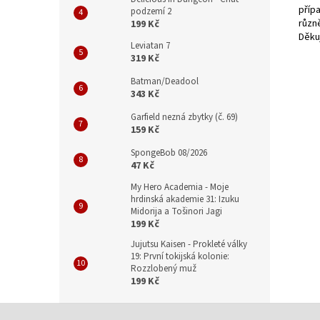
příp
podzemí 2
různ
199 Kč
Děku
Leviatan 7
319 Kč
Batman/Deadool
343 Kč
Garfield nezná zbytky (č. 69)
159 Kč
SpongeBob 08/2026
47 Kč
My Hero Academia - Moje
hrdinská akademie 31: Izuku
Midorija a Tošinori Jagi
199 Kč
Jujutsu Kaisen - Prokleté války
19: První tokijská kolonie:
Rozzlobený muž
199 Kč
Z