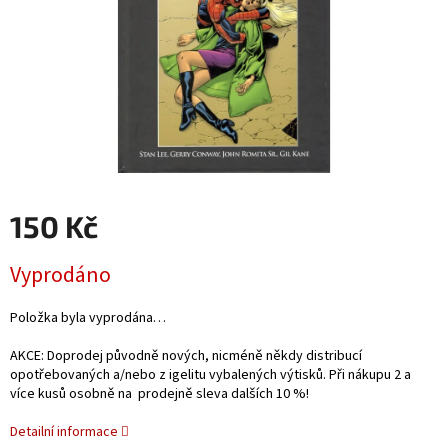
150 Kč
Měrná
Vyprodáno
cena:
Položka byla vyprodána…
AKCE: Doprodej původně nových, nicméně někdy distribucí
opotřebovaných a/nebo z igelitu vybalených výtisků. Při nákupu 2 a
více kusů osobně na prodejně sleva dalších 10 %!
Detailní informace