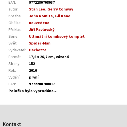
EAN
:
9772280708037
autor
:
Stan Lee
,
Gerry Conway
Kresba
:
John Romita
,
Gil Kane
Obálka
:
neuvedeno
Překlad
:
Jiří Pavlovský
Série
:
Ultimátní komiksový komplet
Svět
:
Spider-Man
Vydavatel
:
Hachette
Formát
:
17,6 x 26,7 cm, vázaná
Strany
:
152
Rok
:
2016
Vydání
:
první
EAN
:
9772280708037
Položka byla vyprodána…
Z
á
p
Kontakt
a