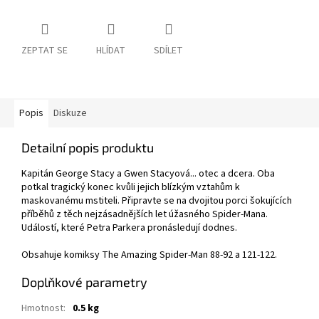
ZEPTAT SE
HLÍDAT
SDÍLET
Popis
Diskuze
Detailní popis produktu
Kapitán George Stacy a Gwen Stacyová... otec a dcera. Oba
potkal tragický konec kvůli jejich blízkým vztahům k
maskovanému mstiteli. Připravte se na dvojitou porci šokujících
příběhů z těch nejzásadnějších let úžasného Spider-Mana.
Událostí, které Petra Parkera pronásledují dodnes.
Obsahuje komiksy The Amazing Spider-Man 88-92 a 121-122.
Doplňkové parametry
Hmotnost
:
0.5 kg