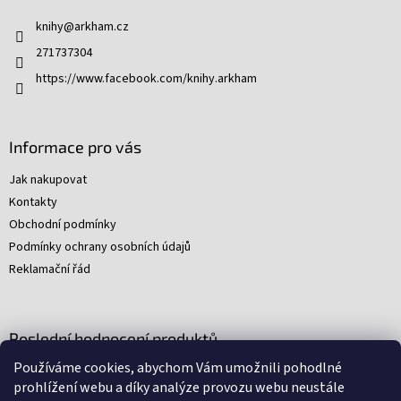
t
knihy
@
arkham.cz
í
271737304
https://www.facebook.com/knihy.arkham
Informace pro vás
Jak nakupovat
Kontakty
Obchodní podmínky
Podmínky ochrany osobních údajů
Reklamační řád
Poslední hodnocení produktů
Používáme cookies, abychom Vám umožnili pohodlné
Young Indiana Jones a poklad na plantáži (A)
prohlížení webu a díky analýze provozu webu neustále
|