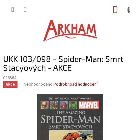
Přejít
NÁKUP
na
obsah
KOŠÍK
UKK 103/098 - Spider-Man: Smrt
Stacyových - AKCE
026864
Průměrné
Neohodnoceno
Podrobnosti hodnocení
Akce
hodnocení
produktu
je
0,0
z
5
hvězdiček.