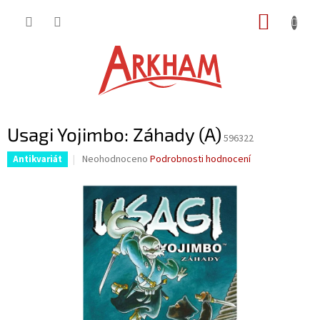
Přejít
NÁKUP
na
obsah
KOŠÍK
Usagi Yojimbo: Záhady (A)
596322
Průměrné
Neohodnoceno
Podrobnosti hodnocení
Antikvariát
hodnocení
produktu
je
0,0
z
5
hvězdiček.