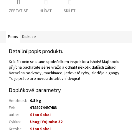
ZEPTAT SE
HLÍDAT
SDÍLET
Popis
Diskuze
Detailní popis produktu
Králičí ronin se stane společníkem inspektora Ishidy! Mají spolu
přijít na pachatele série vražd a odhalit několik dalších záhad!
Narazí na podvody, machinace, jedovaté ryby, zloděje a gangy.
To je práce pro novou detektivní dvojici!
Doplňkové parametry
Hmotnost
:
0.5 kg
EAN
:
9788074497483
autor
:
Stan Sakai
Cyklus
:
Usagi Yojimbo 32
Kresba
:
Stan Sakai