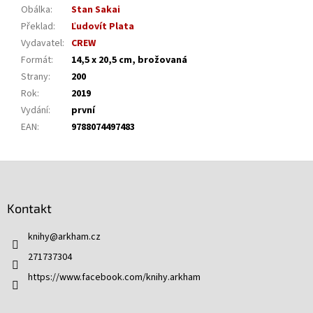
Obálka
:
Stan Sakai
Překlad
:
Ľudovít Plata
Vydavatel
:
CREW
Formát
:
14,5 x 20,5 cm, brožovaná
Strany
:
200
Rok
:
2019
Vydání
:
první
EAN
:
9788074497483
Z
á
p
Kontakt
a
t
knihy
@
arkham.cz
í
271737304
https://www.facebook.com/knihy.arkham