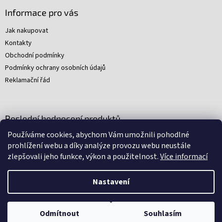
Informace pro vás
Jak nakupovat
Kontakty
Obchodní podmínky
Podmínky ochrany osobních údajů
Reklamační řád
Poslední hodnocení produktů
Používáme cookies, abychom Vám umožnili pohodlné
Young Indiana Jones a poklad na plantáži (A)
prohlížení webu a díky analýze provozu webu neustále
|
zlepšovali jeho funkce, výkon a použitelnost.
Více informací
Hodnocení produktu je 5 z 5 hvězdiček.
Nastavení
Nakódovali
Remedio Digital
|
Zbyněk Svoboda
|
Vytvořil
Shoptet
Omlouváme se, ale všechny srpnové soboty budeme mít zavřeno.
Odmítnout
Souhlasím
Děkujeme za pochopení.